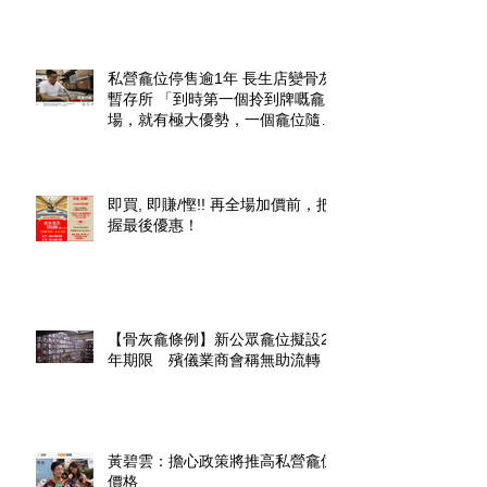
私營龕位停售逾1年 長生店變骨灰
暫存所 「到時第一個拎到牌嘅龕
場，就有極大優勢，一個龕位隨時
升價幾倍」
即買, 即賺/慳!! 再全場加價前，把
握最後優惠！
【骨灰龕條例】新公眾龕位擬設20
年期限 殯儀業商會稱無助流轉
黃碧雲：擔心政策將推高私營龕位
價格