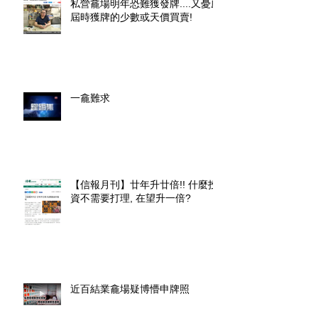
私營龕場明年恐難獲發牌....又憂慮
屆時獲牌的少數或天價買賣!
一龕難求
【信報月刊】廿年升廿倍!! 什麼投
資不需要打理, 在望升一倍?
近百結業龕場疑博懵申牌照