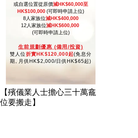
或自選位置從原價
減HK$60,000至
HK$100,000
(可即時申請上位)
8人家族位
減HK$400,000
12人家族位
減HK$600,000
(可即時申請上位)
生
前規劃優惠 (備用/投資)
雙人位
折實HK$120,000起
(
免
息分
期,
月供HK$2,000/日供HK$65起)
【殯儀業人士擔心三十萬龕
位要搬走】