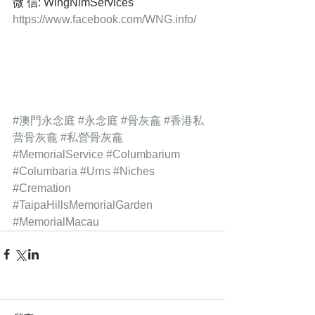
微 信: WingNimServices
https://www.facebook.com/WNG.info/​
#澳門永念庭
#永念庭
#骨灰龕
#香港私
营骨灰龕
#私營骨灰龕
#MemorialService
#Columbarium
#Columbaria
#Urns
#Niches
#Cremation
#TaipaHillsMemorialGarden
#MemorialMacau