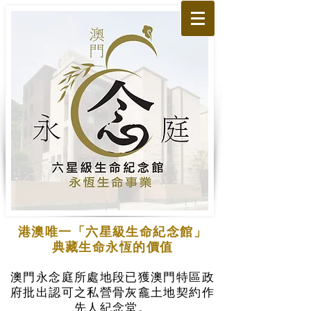
港澳唯一「六星級生命紀念館」
典藏生命永恆的價值
澳門永念庭所處地段已獲澳門特區政
府批出認可之私營骨灰龕土地契約作
先人紀念堂。