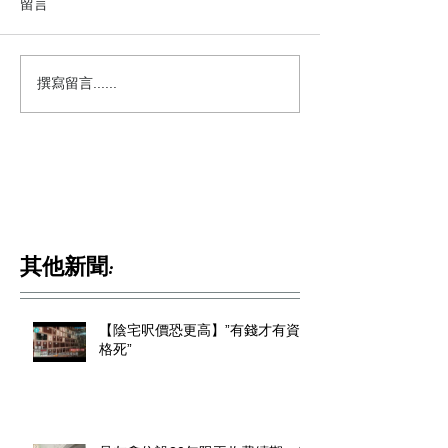
留言
撰寫留言......
其他新聞:
【陰宅呎價恐更高】”有錢才有資
格死”