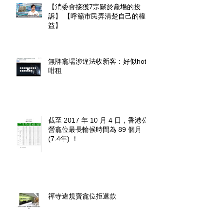
【消委會接獲7宗關於龕場的投
訴】 【呼籲市民弄清楚自己的權
益】
無牌龕場涉違法收新客：好似hotel
咁租
截至 2017 年 10 月 4 日，香港公
營龕位最長輪候時間為 89 個月
(7.4年) ！
禪寺違規賣龕位拒退款