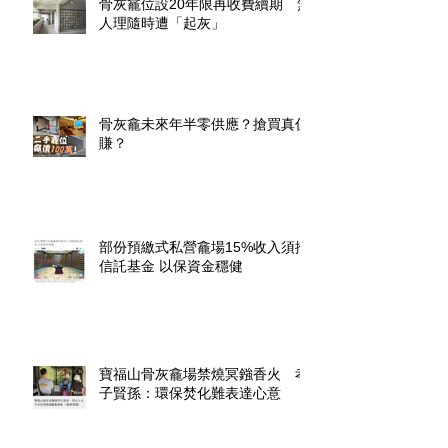
骨灰龕位設20年限再收費續期 無
人理隨時遭「起灰」
骨灰龕未來年半零供應？搶買真係
賺？
部份預繳式私營龕場15%收入須撥
信託基金 以保資金穩健
寶福山骨灰龕場禁燒冥鏹香火 孝
子賢孫：環保焚化難表達心意