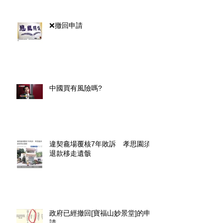
❌撤回申請
中國買有風險嗎?
違契龕場覆核7年敗訴 孝思園須
退款移走遺骸
政府已經撤回[寶福山妙景堂]的申
請