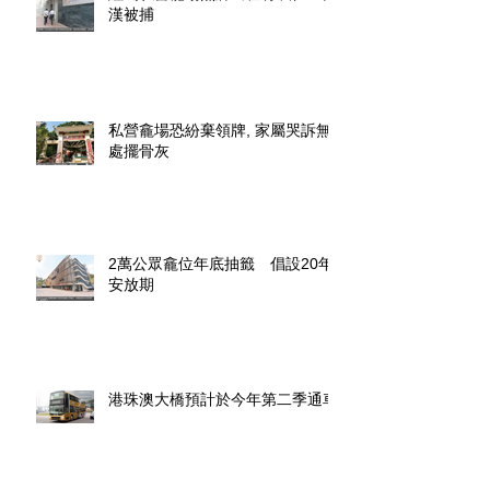
漢被捕
私營龕場恐紛棄領牌, 家屬哭訴無
處擺骨灰
2萬公眾龕位年底抽籤 倡設20年
安放期
港珠澳大橋預計於今年第二季通車