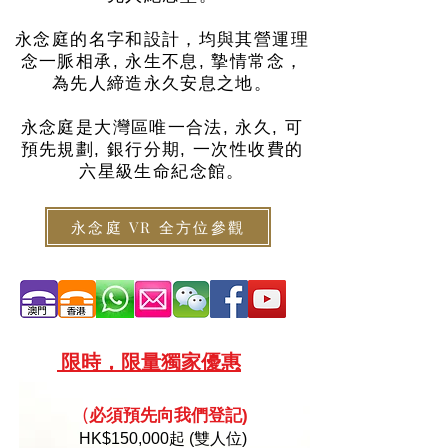
永念庭的名字和設計，均與其營運理
念一脈相承, 永生不息, 摯情常念，
為先人締造永久安息之地。
永念庭是大灣區唯一合法, 永久, 可
預先規劃, 銀行分期, 一次性收費的
六星級生命紀念館。
永念庭 VR 全方位參觀
限
時，限量
獨家優惠
必須預
先向
我們登記)
(
HK
$150,000起 (雙人位)