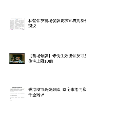
私營骨灰龕場發牌要求宜務實符合
現況
【龕場領牌】條例生效後骨灰可放
住宅上限10個
香港樓市高燒難降, 陰宅市場同樣
千金難求.
探射燈︰無牌廟宇闢建龕場 民政