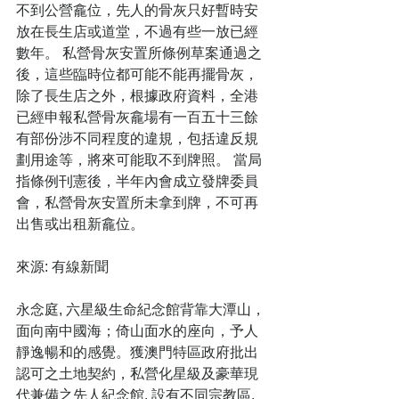
不到公營龕位，先人的骨灰只好暫時安
放在長生店或道堂，不過有些一放已經
數年。 私營骨灰安置所條例草案通過之
後，這些臨時位都可能不能再擺骨灰，
除了長生店之外，根據政府資料，全港
已經申報私營骨灰龕場有一百五十三餘
有部份涉不同程度的違規，包括違反規
劃用途等，將來可能取不到牌照。 當局
指條例刊憲後，半年內會成立發牌委員
會，私營骨灰安置所未拿到牌，不可再
出售或出租新龕位。
來源: 有線新聞
永念庭, 六星級生命紀念館背靠大潭山，
面向南中國海；倚山面水的座向，予人
靜逸暢和的感覺。獲澳門特區政府批出
認可之土地契約，私營化星級及豪華現
代兼備之先人紀念館. 設有不同宗教區. 