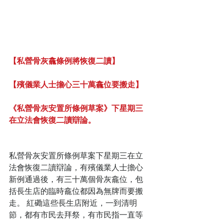
【私營骨灰龕條例將恢復二讀】
【殯儀業人士擔心三十萬龕位要搬走】
《私營骨灰安置所條例草案》下星期三
在立法會恢復二讀辯論。
私營骨灰安置所條例草案下星期三在立
法會恢復二讀辯論，有殯儀業人士擔心
新例通過後，有三十萬個骨灰龕位，包
括長生店的臨時龕位都因為無牌而要搬
走。 紅磡這些長生店附近，一到清明
節，都有市民去拜祭，有市民指一直等