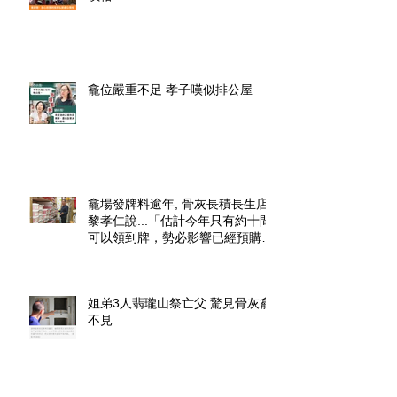
龕位嚴重不足 孝子嘆似排公屋
龕場發牌料逾年, 骨灰長積長生店.
黎孝仁說...「估計今年只有約十間
可以領到牌，勢必影響已經預購了
龕位的市民」.
姐弟3人翡瓏山祭亡父 驚見骨灰龕
不見