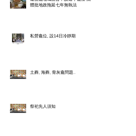
體批地政拖延七年無執法
私營龕位, 設14日冷靜期
土葬, 海葬, 骨灰龕問題..
祭祀先人須知