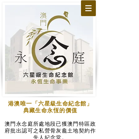
港澳唯一「六星級生命紀念館」
典藏生命永恆的價值
澳門永念庭所處地段已獲澳門特區政
府批出認可之私營骨灰龕土地契約作
先人紀念堂。