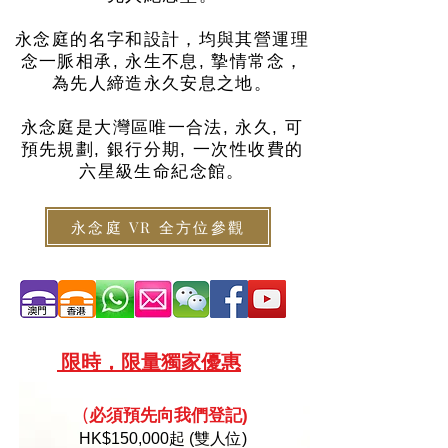
永念庭的名字和設計，均與其營運理
念一脈相承, 永生不息, 摯情常念，
為先人締造永久安息之地。
永念庭是大灣區唯一合法, 永久, 可
預先規劃, 銀行分期, 一次性收費的
六星級生命紀念館。
永念庭 VR 全方位參觀
限
時，限量
獨家優惠
必須預
先向
我們登記)
(
HK
$150,000起 (雙人位)