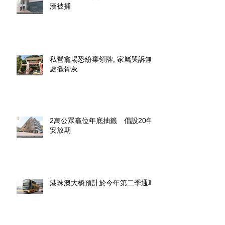
漢被捕
私營龕場恐紛棄領牌, 家屬哭訴無
處擺骨灰
2萬公眾龕位年底抽籤 倡設20年
安放期
港珠澳大橋預計於今年第二季通車