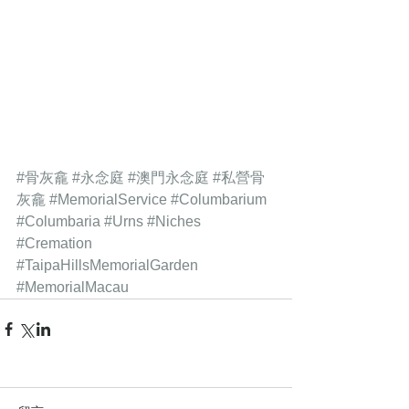
#骨灰龕
#永念庭
#澳門永念庭
#私營骨
灰龕
#MemorialService
#Columbarium
#Columbaria
#Urns
#Niches
#Cremation
#TaipaHillsMemorialGarden
#MemorialMacau