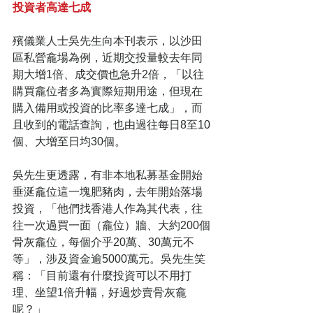
投資者高達七成
殯儀業人士吳先生向本刊表示，以沙田
區私營龕場為例，近期交投量較去年同
期大增1倍、成交價也急升2倍，「以往
購買龕位者多為實際短期用途，但現在
購入備用或投資的比率多達七成」，而
且收到的電話查詢，也由過往每日8至10
個、大增至日均30個。 
吳先生更透露，有非本地私募基金開始
垂涎龕位這一塊肥豬肉，去年開始落場
投資，「他們找香港人作為其代表，往
往一次過買一面（龕位）牆、大約200個
骨灰龕位，每個介乎20萬、30萬元不
等」，涉及資金逾5000萬元。吳先生笑
稱：「目前還有什麼投資可以不用打
理、坐望1倍升幅，好過炒賣骨灰龕
呢？」 