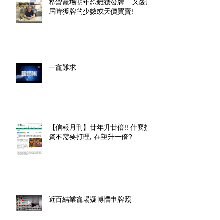
私營龕場明年恐難獲發牌....又憂慮
屆時獲牌的少數或天價買賣!
一龕難求
【信報月刊】廿年升廿倍!! 什麼投
資不需要打理, 在望升一倍?
近百結業龕場疑博懵申牌照