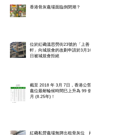
香港骨灰龕場面臨倒閉潮？
位於紅磡溫思勞街23號的「上善
軒」向城規會的改劃申請於3月16
日被城規會拒絕
截至 2018 年 3月 7日，香港公營
龕位最耐輪候時間巳上升為 99 個
月 (8.25年)！
紅磡私營龕場無牌出租骨灰位 兩