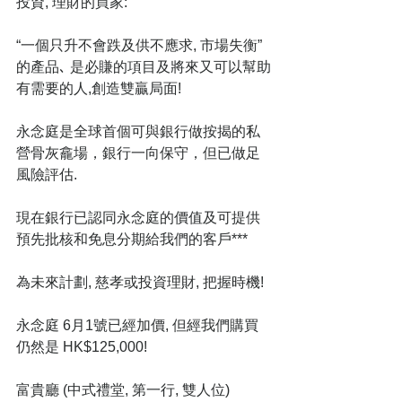
投資, 理財的買家: 
“一個只升不會跌及供不應求, 市場失衡”
的產品､ 是必賺的項目及將來又可以幫助
有需要的人,創造雙贏局面!
永念庭是全球首個可與銀行做按揭的私
營骨灰龕場，銀行一向保守，但已做足
風險評估.
現在銀行已認同永念庭的價值及可提供
預先批核和免息分期給我們的客戶***
為未來計劃, 慈孝或投資理財, 把握時機!
永念庭 6月1號已經加價, 但經我們購買
仍然是 HK$125,000!
富貴廳 (中式禮堂, 第一行, 雙人位)