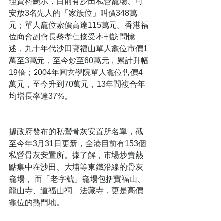
理資料顯示，目前有沙田私營龕場、可
安放3名先人的「家族位」叫價348萬
元；單人龕位索價高達115萬元。香港福
位商會副會長黎孝仁接受本刊訪問憶
述，九十年代沙田寶福山單人龕位市價1
萬至3萬元，至今炒至60萬元，累計升幅
19倍；2004年圓玄學院單人龕位售價4
萬元，至今升到70萬元，13年間複合年
均增長率達37%。
據政府發布的私營骨灰安置所名單，截
至今年3月31日更新，全港目前有153個
私營骨灰安置所。據了解，市場炒賣熱
點集中在沙田、大埔等東鐵沿線的骨灰
龕場， 而「老字號」龕場包括寶福山、
龍山寺、道福山祠、法藏寺，更是高價
龕位的熱門地。 