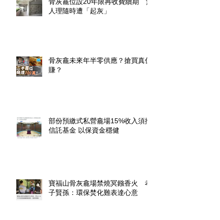
骨灰龕位設20年限再收費續期 無
人理隨時遭「起灰」
骨灰龕未來年半零供應？搶買真係
賺？
部份預繳式私營龕場15%收入須撥
信託基金 以保資金穩健
寶福山骨灰龕場禁燒冥鏹香火 孝
子賢孫：環保焚化難表達心意