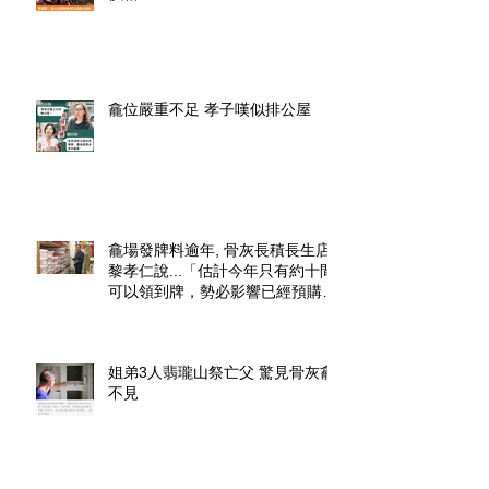
龕位嚴重不足 孝子嘆似排公屋
龕場發牌料逾年, 骨灰長積長生店.
黎孝仁說...「估計今年只有約十間
可以領到牌，勢必影響已經預購了
龕位的市民」.
姐弟3人翡瓏山祭亡父 驚見骨灰龕
不見