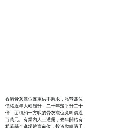
香港骨灰龕位嚴重供不應求，私營龕位
價格近年大幅飆升，二十年幾乎升二十
倍，面積約一方呎的骨灰龕位竟叫價過
百萬元。有業內人士透露，去年開始有
私募基金進場炒賣龕位，投資動輒過千