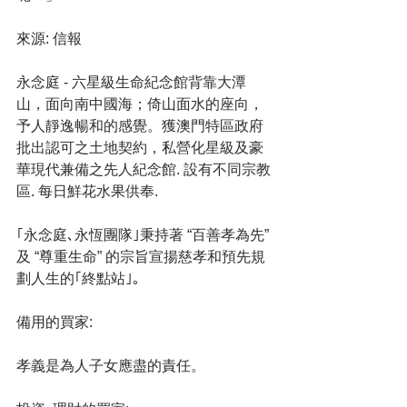
來源: 信報
永念庭 - 六星級生命紀念館背靠大潭
山，面向南中國海；倚山面水的座向，
予人靜逸暢和的感覺。獲澳門特區政府
批出認可之土地契約，私營化星級及豪
華現代兼備之先人紀念館. 設有不同宗教
區. 每日鮮花水果供奉.
｢永念庭､永恆團隊｣秉持著 “百善孝為先” 
及 “尊重生命” 的宗旨宣揚慈孝和預先規
劃人生的｢終點站｣｡
備用的買家:
孝義是為人子女應盡的責任。