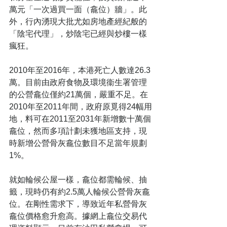
萬元「一次過買一面（龕位）牆」。此
外，行內湧現大批尤如房地產經紀般的
「陰宅代理」，炒陰宅已經與炒樓一樣
瘋狂。 
2010年至2016年，本港死亡人數達26.3
萬。目前由政府食物及環境衞生署管理
的公營龕位僅約21萬個，嚴重不足。在
2010年至2011年間，政府原覓得24幅用
地，料可在2011至2031年新增數十萬個
龕位，然而多項計劃未獲地區支持，現
時新增公營骨灰龕位數目不足當年規劃
1%。 
就如輪候公屋一樣，龕位都需輪候、抽
籤，現時仍有約2.5萬人輪候公營骨灰龕
位。在剛性需求下，導致近年私營骨灰
龕位價格愈升愈高。據網上龕位交易代