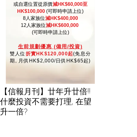
或自選位置從原價
減HK$60,000至
HK$100,000
(可即時申請上位)
8人家族位
減HK$400,000
12人家族位
減HK$600,000
(可即時申請上位)
生
前規劃優惠 (備用/投資)
雙人位
折實HK$120,000起
(
免
息分
期,
月供HK$2,000/日供HK$65起)
【信報月刊】廿年升廿倍!!
什麼投資不需要打理, 在望
升一倍?