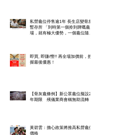
私營龕位停售逾1年 長生店變骨灰
暫存所 「到時第一個拎到牌嘅龕
場，就有極大優勢，一個龕位隨時
升價幾倍」
即買, 即賺/慳!! 再全場加價前，把
握最後優惠！
【骨灰龕條例】新公眾龕位擬設20
年期限 殯儀業商會稱無助流轉
黃碧雲：擔心政策將推高私營龕位
價格