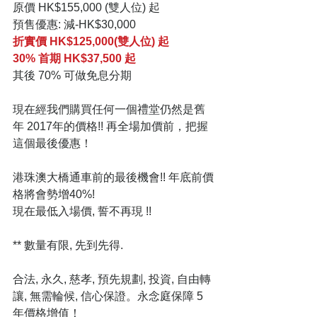
原價 HK$155,000 (雙人位) 起
預售優惠: 減-HK$30,000
折實價 HK$125,000(雙人位) 起
30% 首期 HK$37,500 起
其後 70% 可做免息分期
現在經我們購買任何一個禮堂仍然是舊
年 2017年的價格!! 再全場加價前，把握
這個最後優惠！
港珠澳大橋通車前的最後機會!! 年底前價
格將會勢增40%!
現在最低入場價, 誓不再現 !!
** 數量有限, 先到先得.
合法, 永久, 慈孝, 預先規劃, 投資, 自由轉
讓, 無需輪候, 信心保證。永念庭保障 5 
年價格增值！