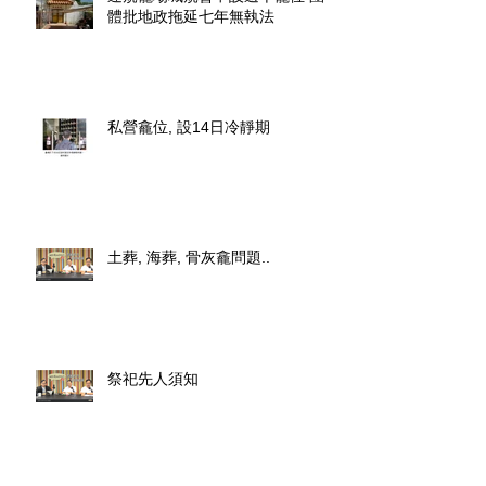
體批地政拖延七年無執法
私營龕位, 設14日冷靜期
土葬, 海葬, 骨灰龕問題..
祭祀先人須知