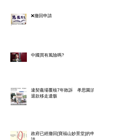
❌撤回申請
中國買有風險嗎?
違契龕場覆核7年敗訴 孝思園須
退款移走遺骸
政府已經撤回[寶福山妙景堂]的申
請