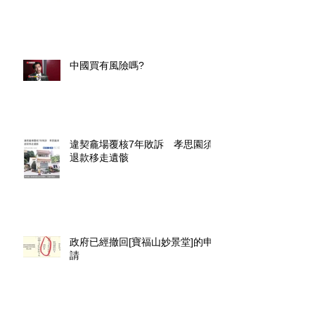
中國買有風險嗎?
違契龕場覆核7年敗訴 孝思園須
退款移走遺骸
政府已經撤回[寶福山妙景堂]的申
請