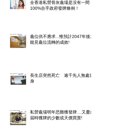
全香港私營骨灰龕場是没有一間
100%合乎政府發牌條例！
龕位供不應求...惟預計2047年後才
能見龕位流轉的成效!
長生店突然死亡 逾千先人無處容
身
私營龕場明年恐難獲發牌....又憂慮
屆時獲牌的少數或天價買賣!