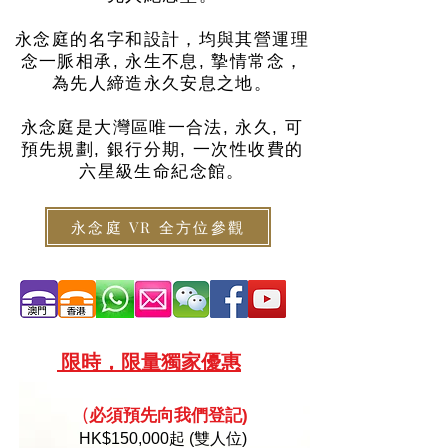
永念庭的名字和設計，均與其營運理
念一脈相承, 永生不息, 摯情常念，
為先人締造永久安息之地。
永念庭是大灣區唯一合法, 永久, 可
預先規劃, 銀行分期, 一次性收費的
六星級生命紀念館。
永念庭 VR 全方位參觀
限
時，限量
獨家優惠
必須預
先向
我們登記)
(
HK
$150,000起 (雙人位)