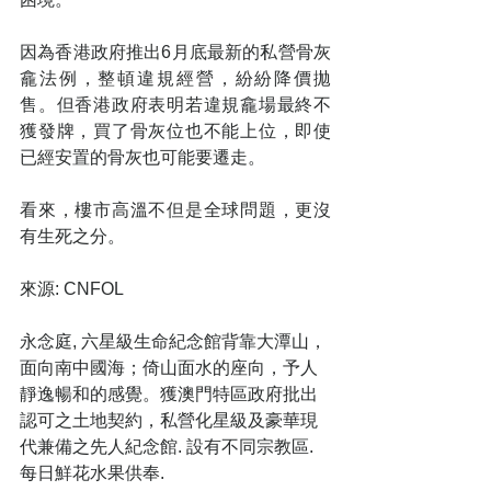
因為香港政府推出6月底最新的私營骨灰
龕法例，整頓違規經營，紛紛降價拋
售。但香港政府表明若違規龕場最終不
獲發牌，買了骨灰位也不能上位，即使
已經安置的骨灰也可能要遷走。
看來，樓市高溫不但是全球問題，更沒
有生死之分。 
來源: CNFOL
永念庭, 六星級生命紀念館背靠大潭山，
面向南中國海；倚山面水的座向，予人
靜逸暢和的感覺。獲澳門特區政府批出
認可之土地契約，私營化星級及豪華現
代兼備之先人紀念館. 設有不同宗教區. 
每日鮮花水果供奉.