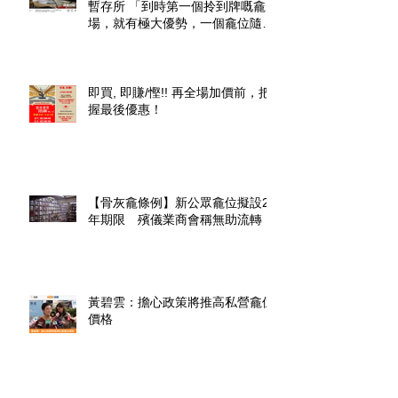
暫存所 「到時第一個拎到牌嘅龕
場，就有極大優勢，一個龕位隨時
升價幾倍」
即買, 即賺/慳!! 再全場加價前，把
握最後優惠！
【骨灰龕條例】新公眾龕位擬設20
年期限 殯儀業商會稱無助流轉
黃碧雲：擔心政策將推高私營龕位
價格