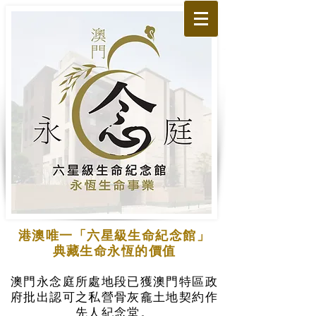
港澳唯一「六星級生命紀念館」
典藏生命永恆的價值
澳門永念庭所處地段已獲澳門特區政
府批出認可之私營骨灰龕土地契約作
先人紀念堂。