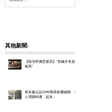
其他新聞:
【陰宅呎價恐更高】”有錢才有資
格死”
骨灰龕位設20年限再收費續期 無
人理隨時遭「起灰」