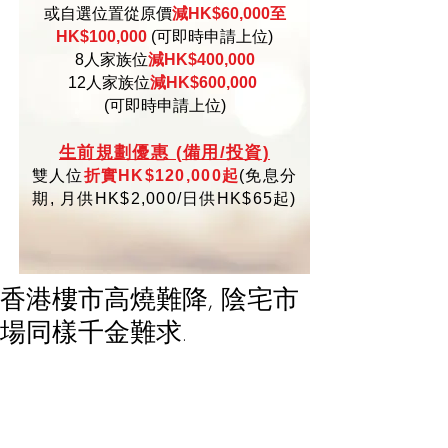
或自選位置從原價
減HK$60,000至
HK$100,000
(可即時申請上位)
8人家族位
減HK$400,000
12人家族位
減HK$600,000
(可即時申請上位)
生
前規劃優惠 (備用/投資)
雙人位
折實HK$120,000起
(
免
息分
期,
月供HK$2,000/日供HK$65起)
香港樓市高燒難降, 陰宅市
場同樣千金難求.