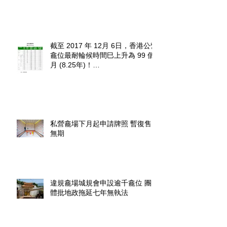
截至 2017 年 12月 6日，香港公營
龕位最耐輪候時間巳上升為 99 個
月 (8.25年)！
http://www.fehd.gov.hk/tc_chi/cc/u
sedniches_waitingt
私營龕場下月起申請牌照 暫復售
無期
違規龕場城規會申設逾千龕位 團
體批地政拖延七年無執法