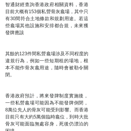
智通財經查詢香港政府相關資料，香港
目前大概有153個私營骨灰龕場，其中只
有30間符合土地條款和規劃用途。若這
些龕場其他設施和安排都合規，未來獲
發牌應該
其餘的123件間私營龕場涉及不同程度的
違規行為，例如一些短期租的場地，根
本不能作骨灰龕用途，隨時會被勒令關
閉。
香港政府預計，將來發牌制度實施後，
一些私營龕場可能因為不能發牌倒閉， 
8萬位先人的骨灰可能受到影響。而香港
目前只有大約5萬個臨時龕位，到時大批
骨灰可能面臨無處容身，死後仍漂泊的
困境。