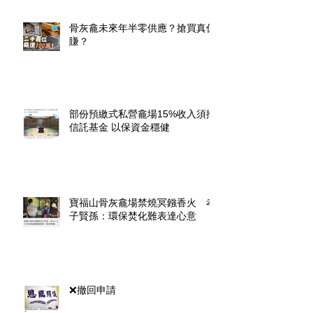
骨灰龕未來年半零供應？搶買真係
賺？
部份預繳式私營龕場15%收入須撥
信託基金 以保資金穩健
寶福山骨灰龕場禁燒冥鏹香火 孝
子賢孫：環保焚化難表達心意
❌撤回申請