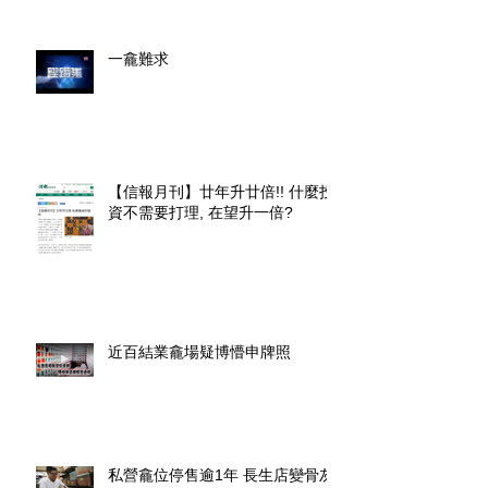
一龕難求
【信報月刊】廿年升廿倍!! 什麼投
資不需要打理, 在望升一倍?
近百結業龕場疑博懵申牌照
私營龕位停售逾1年 長生店變骨灰