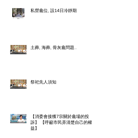
私營龕位, 設14日冷靜期
土葬, 海葬, 骨灰龕問題..
祭祀先人須知
【消委會接獲7宗關於龕場的投
訴】 【呼籲市民弄清楚自己的權
益】