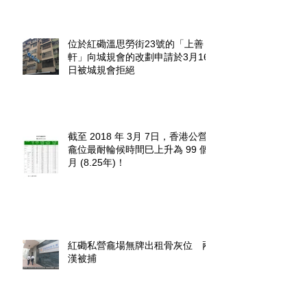
位於紅磡溫思勞街23號的「上善
軒」向城規會的改劃申請於3月16
日被城規會拒絕
截至 2018 年 3月 7日，香港公營
龕位最耐輪候時間巳上升為 99 個
月 (8.25年)！
紅磡私營龕場無牌出租骨灰位 兩
漢被捕