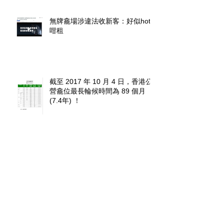
無牌龕場涉違法收新客：好似hotel
咁租
截至 2017 年 10 月 4 日，香港公
營龕位最長輪候時間為 89 個月
(7.4年) ！
禪寺違規賣龕位拒退款
私營骨灰龕場發牌要求宜務實符合