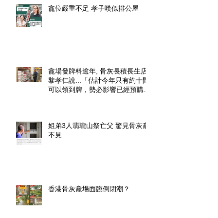
龕位嚴重不足 孝子嘆似排公屋
龕場發牌料逾年, 骨灰長積長生店.
黎孝仁說...「估計今年只有約十間
可以領到牌，勢必影響已經預購了
龕位的市民」.
姐弟3人翡瓏山祭亡父 驚見骨灰龕
不見
香港骨灰龕場面臨倒閉潮？