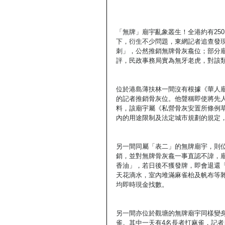
「無牌」廟宇亂象叢生！全港約有25
下，衍生不少問題，東網記者追查發
刺」，公然推銷無牌骨灰龕位；部分
評，民政事務局實為無牙老虎，對該
位於港島薄扶林一間沒有根據《華人
的記者推銷骨灰位。他聲稱即使將先
料，該廟宇屬《私營骨灰安置所條例
內的用途限制及法定城市規劃的規定
另一間同屬「表二」的無牌廟宇，則
銷，並對無牌骨灰龕一事直認不諱，廟
香油」，若日後不獲發牌，即會退還「
天花滴水，室內堆滿麻雀枱及帆布等
均即時現金找數。
另一間亦位於觀塘的無牌廟宇同樣變身
雀。其中一天有4名長者打麻雀，記者