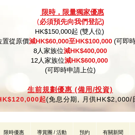
限
時，限量
獨家優惠
必須預
先向
我們登記)
(
HK
$150,000起 (雙人位)
位置從原價
減HK$60,000至HK$100,000
(可即
8人家族位
減HK$400,000
12人家族位
減HK$600,000
(可即時申請上位)
生
前規劃優惠 (備用/投資)
K$120,000起
(
免
息分期,
月供HK$2,000
限時優惠
導賞團 / 活動
預約
有關新聞