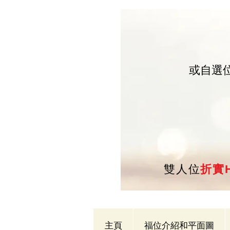
或自選
雙人位
折實H
主頁
福位介紹和平面圖