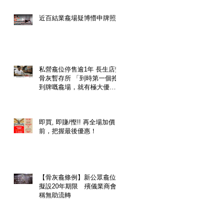
近百結業龕場疑博懵申牌照
私營龕位停售逾1年 長生店變
骨灰暫存所 「到時第一個拎
到牌嘅龕場，就有極大優
勢，一個龕位隨時升價幾
倍」
即買, 即賺/慳!! 再全場加價
前，把握最後優惠！
【骨灰龕條例】新公眾龕位
擬設20年期限 殯儀業商會
稱無助流轉