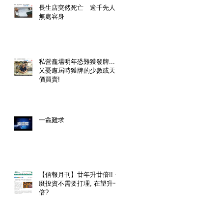
長生店突然死亡 逾千先人
無處容身
私營龕場明年恐難獲發牌....
又憂慮屆時獲牌的少數或天
價買賣!
一龕難求
【信報月刊】廿年升廿倍!! 什
麼投資不需要打理, 在望升一
倍?