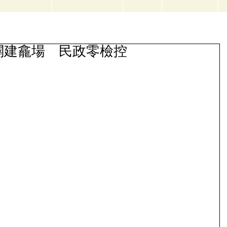
闢建龕場 民政零檢控