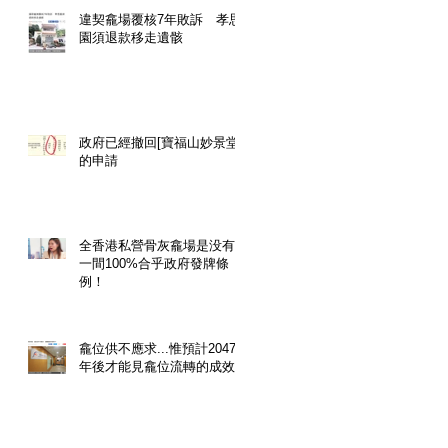
違契龕場覆核7年敗訴 孝思
園須退款移走遺骸
政府已經撤回[寶福山妙景堂]
的申請
全香港私營骨灰龕場是没有
一間100%合乎政府發牌條
例！
龕位供不應求...惟預計2047
年後才能見龕位流轉的成效!