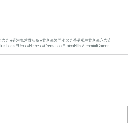
永念庭
#香港私营骨灰龕
#骨灰龕澳門永念庭香港私营骨灰龕永念庭
lumbaria
#Urns
#Niches
#Cremation
#TaipaHillsMemorialGarden