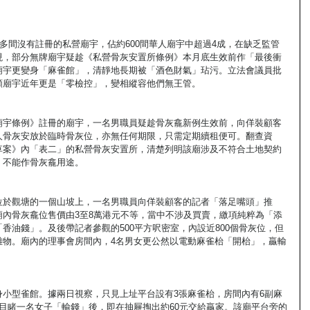
0多間沒有註冊的私營廟宇，佔約600間華人廟宇中超過4成，在缺乏監管
現，部分無牌廟宇疑趁《私營骨灰安置所條例》本月底生效前作「最後衝
廟宇更變身「麻雀館」，清靜地長期被「酒色財氣」玷污。立法會議員批
類廟宇近年更是「零檢控」，變相縱容他們無王管。
廟宇條例》註冊的廟宇，一名男職員疑趁骨灰龕新例生效前，向佯裝顧客
人骨灰安放於臨時骨灰位，亦無任何期限，只需定期續租便可。翻查資
草案》內「表二」的私營骨灰安置所，清楚列明該廟涉及不符合土地契約
，不能作骨灰龕用途。
位於觀塘的一個山坡上，一名男職員向佯裝顧客的記者「落足嘴頭」推
內骨灰龕位售價由3至8萬港元不等，當中不涉及買賣，繳項純粹為「添
香油錢」。及後帶記者參觀的500平方呎密室，內設近800個骨灰位，但
雜物。廟內的理事會房間內，4名男女更公然以電動麻雀枱「開枱」，贏輸
小型雀館。據兩日視察，只見上址平台設有3張麻雀枱，房間內有6副麻
目睹一名女子「輸錢」後，即在抽屜掏出約60元交給贏家。該廟平台旁的