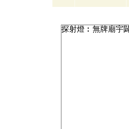
探射燈︰無牌廟宇