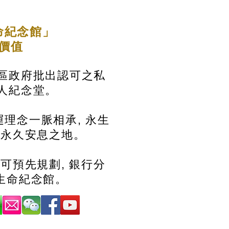
命紀念館」
的價值
區政府批出認可之私
人紀念堂。
理念一脈相承, 永生
造永久安息之地。
 可預先規劃, 銀行分
生命紀念館。