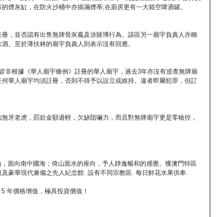
蒂的煙灰缸，在防火沙桶中亦插滿煙蒂;在廚房更有一大箱空啤酒罐。
註冊，並否認有出售無牌骨灰龕及涉賭博行為。該區另一廟宇負責人亦稱
飲酒。至於薄扶林的廟宇負責人則表示沒有回應。
皆非根據《華人廟宇條例》註冊的華人廟宇，過去3年亦沒有巡查無牌廟
任何華人廟宇均須註冊，否則不得予以設立或維持。違者即屬犯罪，但訂
如無牙老虎，罰款金額過輕，欠缺阻嚇力，而且對無牌廟宇更是零檢控，
潭山，面向南中國海；倚山面水的座向，予人靜逸暢和的感覺。獲澳門特區
及豪華現代兼備之先人紀念館. 設有不同宗教區. 每日鮮花水果供奉.
 5 年價格增值，極具投資價值！