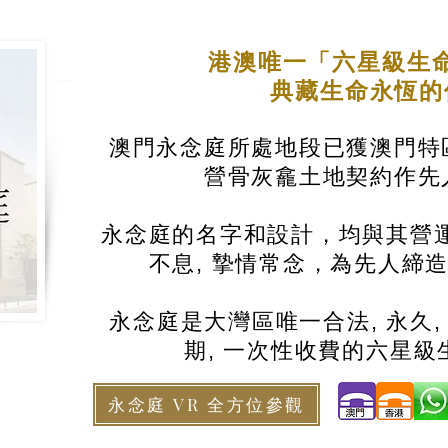
港澳唯一「六星級生
典藏生命永恆
澳門永念庭所處地段已獲澳門特
營骨灰龕土地契約作先
永念庭的名字和設計，均與其營運
不息, 摯情常念，為先人締
永念庭是大灣區唯一合法, 永久,
期, 一次性收費的六星級
永念庭 VR 全方位參觀