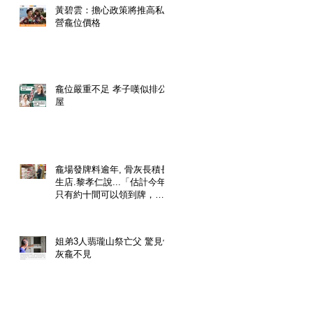
黃碧雲：擔心政策將推高私
營龕位價格
龕位嚴重不足 孝子嘆似排公
屋
龕場發牌料逾年, 骨灰長積長
生店.黎孝仁說...「估計今年
只有約十間可以領到牌，勢
必影響已經預購了龕位的市
民」.
姐弟3人翡瓏山祭亡父 驚見骨
灰龕不見