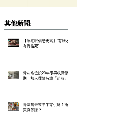
其他新聞:
【陰宅呎價恐更高】”有錢才
有資格死”
骨灰龕位設20年限再收費續
期 無人理隨時遭「起灰」
骨灰龕未來年半零供應？搶
買真係賺？