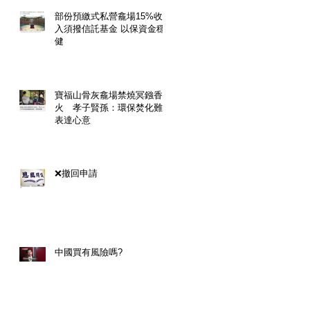
部份預繳式私營龕場15%收
入須撥信託基金 以保資金穩
健
寶福山骨灰龕場禁燒冥鏹香
火 孝子賢孫：環保焚化難
表達心意
❌撤回申請
中國買有風險嗎?