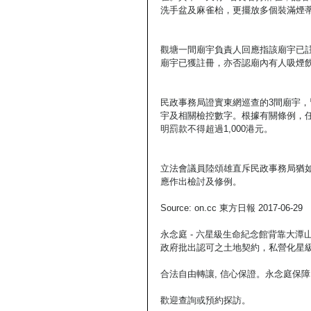
洗手盆及麻雀枱，更擺放多個裝滿煙
觀塘一間廟宇負責人回應指該廟宇已
廟宇已獲註冊，亦否認廟內有人吸煙
民政事務局證實東網巡查的3間廟宇，
宇及相關檢控數字。根據有關條例，
明罰款不得超過1,000港元。
立法會議員陸頌雄直斥民政事務局猶
應作出檢討及修例。
Source: on.cc 東方日報 2017-06-29
永念庭 - 六星級生命紀念館背靠大
政府批出認可之土地契約，私營化星級
合法自由轉讓, 信心保證。永念庭保障
歡迎查詢或預約探訪。