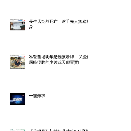
長生店突然死亡 逾千先人無處容
身
私營龕場明年恐難獲發牌....又憂慮
屆時獲牌的少數或天價買賣!
一龕難求