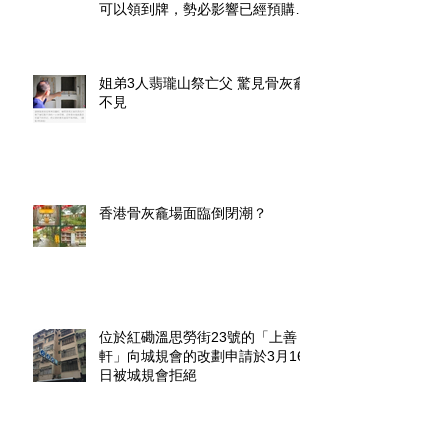
可以領到牌，勢必影響已經預購了
龕位的市民」.
姐弟3人翡瓏山祭亡父 驚見骨灰龕
不見
香港骨灰龕場面臨倒閉潮？
位於紅磡溫思勞街23號的「上善
軒」向城規會的改劃申請於3月16
日被城規會拒絕