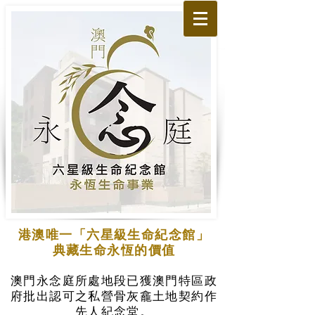
港澳唯一「六星級生命紀念館」
典藏生命永恆的價值
澳門永念庭所處地段已獲澳門特區政
府批出認可之私營骨灰龕土地契約作
先人紀念堂。