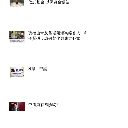
信託基金 以保資金穩健
寶福山骨灰龕場禁燒冥鏹香火 孝
子賢孫：環保焚化難表達心意
❌撤回申請
中國買有風險嗎?