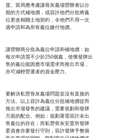
度。當局應考慮讓骨灰龕場營辦者以分
期的方式補地價，或容許他們分批將龕
位更改相關土地契約，令他們不用一次
過申請和為所有龕位繳付地價。
讓營辦商分批為龕位申請和補地價：如
每次申請需不少於250個龕，使獲發牌出
售的龕位能因應市場需求而推出市場，
亦可減輕營運者的資金壓力。
要解決私營骨灰龕場問題並沒有直接的
方法。以上容許為龕位分批補地價從而
推出市場發售的建議，需要規劃和發牌
方面的配合。例如：規劃署需容許未出
售龕位的存在；而私營骨灰安置所發牌
委員會亦要發行守則，容許發牌予整個