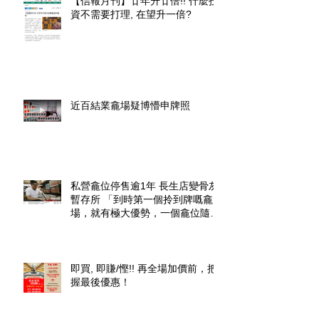
【信報月刊】廿年升廿倍!! 什麼投
資不需要打理, 在望升一倍?
近百結業龕場疑博懵申牌照
私營龕位停售逾1年 長生店變骨灰
暫存所 「到時第一個拎到牌嘅龕
場，就有極大優勢，一個龕位隨時
升價幾倍」
即買, 即賺/慳!! 再全場加價前，把
握最後優惠！