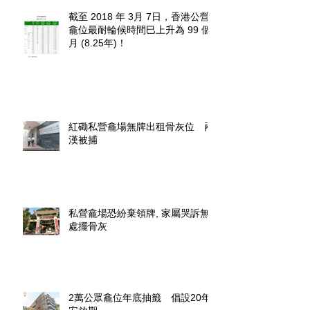
截至 2018 年 3月 7日，香港公營
龕位最耐輪候時間巳上升為 99 個
月 (8.25年)！
紅磡私營龕場無牌出租骨灰位 兩
漢被捕
私營龕場恐紛棄領牌, 家屬哭訴無
處擺骨灰
2萬公眾龕位年底抽籤 倡設20年