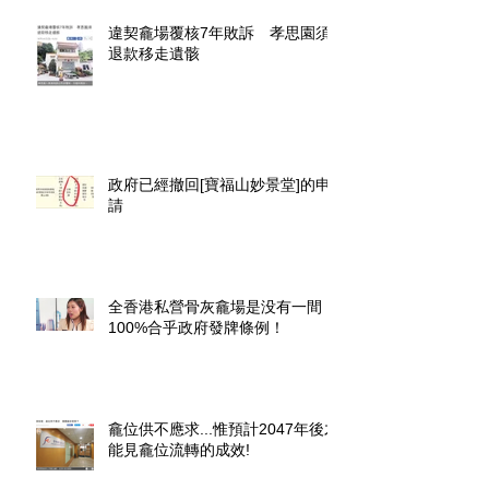
違契龕場覆核7年敗訴 孝思園須
退款移走遺骸
政府已經撤回[寶福山妙景堂]的申
請
全香港私營骨灰龕場是没有一間
100%合乎政府發牌條例！
龕位供不應求...惟預計2047年後才
能見龕位流轉的成效!