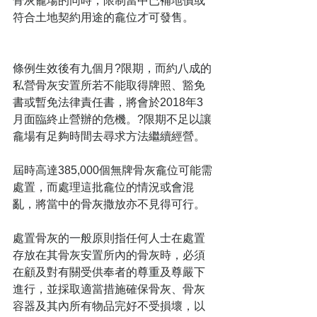
骨灰龕場的同時，限制當中已補地價或
符合土地契約用途的龕位才可發售。
條例生效後有九個月?限期，而約八成的
私營骨灰安置所若不能取得牌照、豁免
書或暫免法律責任書，將會於2018年3
月面臨終止營辦的危機。?限期不足以讓
龕場有足夠時間去尋求方法繼續經營。
屆時高達385,000個無牌骨灰龕位可能需
處置，而處理這批龕位的情況或會混
亂，將當中的骨灰撒放亦不見得可行。
處置骨灰的一般原則指任何人士在處置
存放在其骨灰安置所內的骨灰時，必須
在顧及對有關受供奉者的尊重及尊嚴下
進行，並採取適當措施確保骨灰、骨灰
容器及其內所有物品完好不受損壞，以