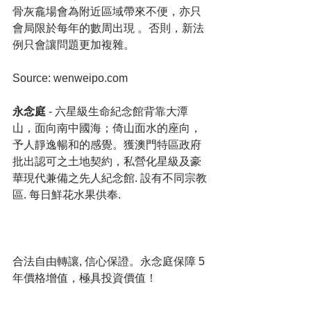
骨灰龕場會為附近區域帶來不便，亦只
會局限於每年的數周出現 。否則，新法
例只會讓問題更加複雜。
Source: wenweipo.com
永念庭
 - 六星級生命紀念館背靠大潭
山，面向南中國海；倚山面水的座向，
予人靜逸暢和的感覺。獲澳門特區政府
批出認可之土地契約，私營化星級及豪
華現代兼備之先人紀念館. 設有不同宗教
區. 每日鮮花水果供奉.
合法自由轉讓, 信心保證。永念庭保障 5 
年價格增值，極具投資價值！