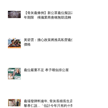
【骨灰龕條例】新公眾龕位擬設20
年期限 殯儀業商會稱無助流轉
黃碧雲：擔心政策將推高私營龕位
價格
龕位嚴重不足 孝子嘆似排公屋
龕場發牌料逾年, 骨灰長積長生店.
黎孝仁說...「估計今年只有約十間