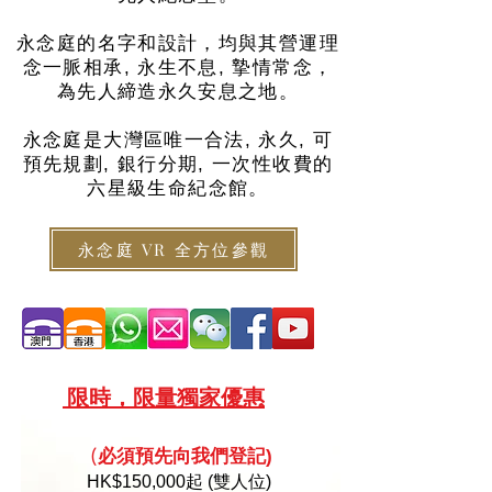
永念庭的名字和設計，均與其營運理
念一脈相承, 永生不息, 摯情常念，
為先人締造永久安息之地。
永念庭是大灣區唯一合法, 永久, 可
預先規劃, 銀行分期, 一次性收費的
六星級生命紀念館。
永念庭 VR 全方位參觀
限
時，限量
獨家優惠
必須預
先向
我們登記)
(
HK
$150,000起 (雙人位)