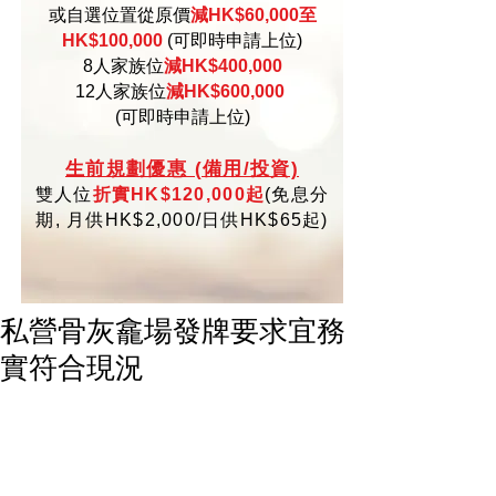
或自選位置從原價
減HK$60,000至
HK$100,000
(可即時申請上位)
8人家族位
減HK$400,000
12人家族位
減HK$600,000
(可即時申請上位)
生
前規劃優惠 (備用/投資)
雙人位
折實HK$120,000起
(
免
息分
期,
月供HK$2,000/日供HK$65起)
私營骨灰龕場發牌要求宜務
實符合現況