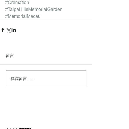
#Cremation
#TaipaHillsMemorialGarden
#MemorialMacau
留言
撰寫留言......