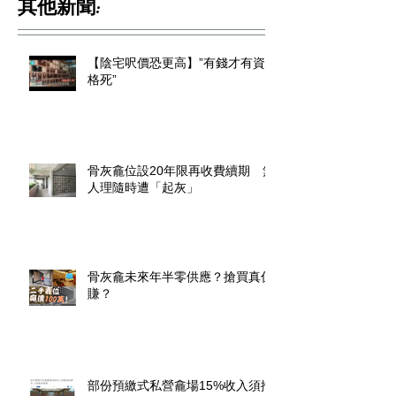
其他新聞:
【陰宅呎價恐更高】”有錢才有資
格死”
骨灰龕位設20年限再收費續期 無
人理隨時遭「起灰」
骨灰龕未來年半零供應？搶買真係
賺？
部份預繳式私營龕場15%收入須撥