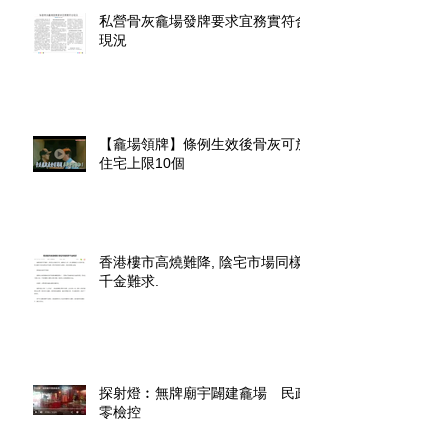
私營骨灰龕場發牌要求宜務實符合
現況
【龕場領牌】條例生效後骨灰可放
住宅上限10個
香港樓市高燒難降, 陰宅市場同樣
千金難求.
探射燈︰無牌廟宇闢建龕場 民政
零檢控