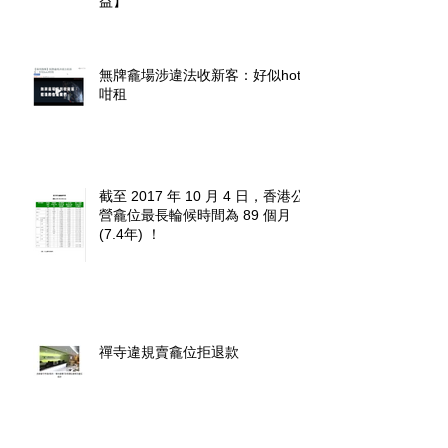
益】
無牌龕場涉違法收新客：好似hotel
咁租
截至 2017 年 10 月 4 日，香港公
營龕位最長輪候時間為 89 個月
(7.4年) ！
禪寺違規賣龕位拒退款