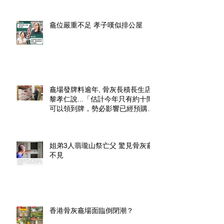
龕位嚴重不足 孝子嘆似排公屋
龕場發牌料逾年, 骨灰長積長生店.
黎孝仁說...「估計今年只有約十間
可以領到牌，勢必影響已經預購了
龕位的市民」.
姐弟3人翡瓏山祭亡父 驚見骨灰龕
不見
香港骨灰龕場面臨倒閉潮？