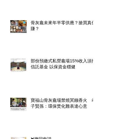
骨灰龕未來年半零供應？搶買真係
賺？
部份預繳式私營龕場15%收入須撥
信託基金 以保資金穩健
寶福山骨灰龕場禁燒冥鏹香火 孝
子賢孫：環保焚化難表達心意
❌撤回申請