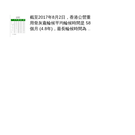
截至2017年8月2日，香港公營重
用骨灰龕輪候平均輪候時間是 58
個月 (4.8年)，最長輪候時間為 89
個月(7.4年)
公營龕位排7年 發牌後私營龕位
料加價5成
【骨灰龕條例】「陰宅」近年索價
高逾百萬，業界料陰宅價續飆。過
去10年「陰宅」供不應求，價格以
倍數上。