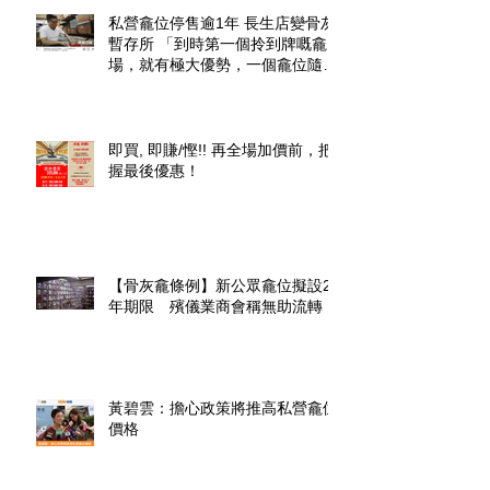
私營龕位停售逾1年 長生店變骨灰
暫存所 「到時第一個拎到牌嘅龕
場，就有極大優勢，一個龕位隨時
升價幾倍」
即買, 即賺/慳!! 再全場加價前，把
握最後優惠！
【骨灰龕條例】新公眾龕位擬設20
年期限 殯儀業商會稱無助流轉
黃碧雲：擔心政策將推高私營龕位
價格