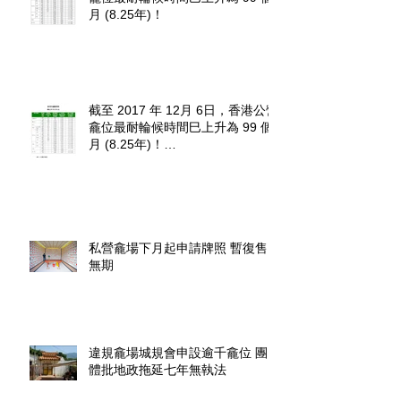
月 (8.25年)！
截至 2017 年 12月 6日，香港公營
龕位最耐輪候時間巳上升為 99 個
月 (8.25年)！
http://www.fehd.gov.hk/tc_chi/cc/u
sedniches_waitingt
私營龕場下月起申請牌照 暫復售
無期
違規龕場城規會申設逾千龕位 團
體批地政拖延七年無執法