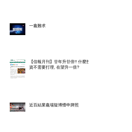
一龕難求
【信報月刊】廿年升廿倍!! 什麼投
資不需要打理, 在望升一倍?
近百結業龕場疑博懵申牌照