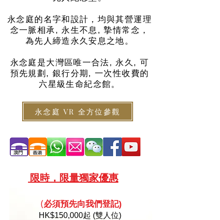
永念庭的名字和設計，均與其營運理
念一脈相承, 永生不息, 摯情常念，
為先人締造永久安息之地。
永念庭是大灣區唯一合法, 永久, 可
預先規劃, 銀行分期, 一次性收費的
六星級生命紀念館。
永念庭 VR 全方位參觀
限
時，限量
獨家優惠
必須預
先向
我們登記)
(
HK
$150,000起 (雙人位)