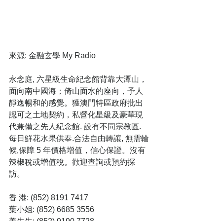
來源: 金融玄學 My Radio
永念庭, 六星級生命紀念館背靠大潭山，
面向南中國海；倚山面水的座向，予人
靜逸暢和的感覺。獲澳門特區政府批出
認可之土地契約，私營化星級及豪華現
代兼備之先人紀念館. 設有不同宗教區. 
每日鮮花水果供奉.合法自由轉讓, 無需輪
候,保障 5 年價格增值，信心保證。沒有
辣椒稅或增值稅。歡迎查詢或預約探
訪。
香 港: (852) 8191 7417
葉小姐: (852) 6685 3556