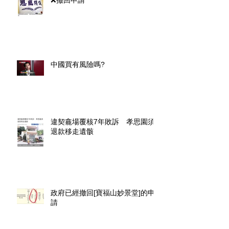
中國買有風險嗎?
違契龕場覆核7年敗訴 孝思園須
退款移走遺骸
政府已經撤回[寶福山妙景堂]的申
請