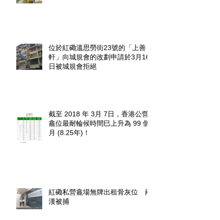
位於紅磡溫思勞街23號的「上善
軒」向城規會的改劃申請於3月16
日被城規會拒絕
截至 2018 年 3月 7日，香港公營
龕位最耐輪候時間巳上升為 99 個
月 (8.25年)！
紅磡私營龕場無牌出租骨灰位 兩
漢被捕