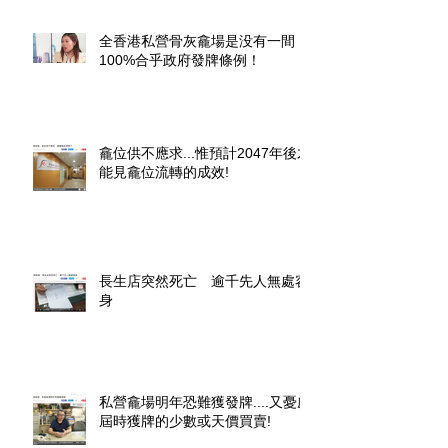
全香港私營骨灰龕場是没有一間
100%合乎政府發牌條例！
龕位供不應求...惟預計2047年後才
能見龕位流轉的成效!
長生店突然死亡 逾千先人無處容
身
私營龕場明年恐難獲發牌....又憂慮
屆時獲牌的少數或天價買賣!