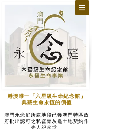
港澳唯一「六星級生命紀念館」
典藏生命永恆的價值
澳門永念庭所處地段已獲澳門特區政
府批出認可之私營骨灰龕土地契約作
先人紀念堂。