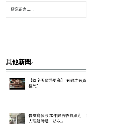
撰寫留言......
其他新聞:
【陰宅呎價恐更高】”有錢才有資
格死”
骨灰龕位設20年限再收費續期 無
人理隨時遭「起灰」