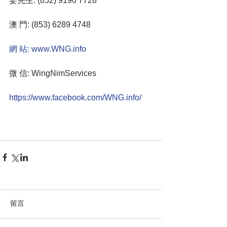
姜先生: (852) 9190 7728
澳 門: (853) 6289 4748
網 站: 
www.WNG.info
微 信: WingNimServices
https://www.facebook.com/WNG.info/ 
留言