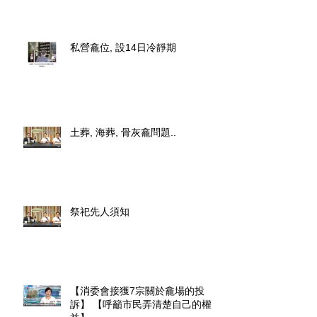
私營龕位, 設14日冷靜期
土葬, 海葬, 骨灰龕問題..
祭祀先人須知
【消委會接獲7宗關於龕場的投
訴】 【呼籲市民弄清楚自己的權