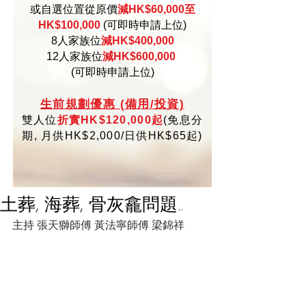
或自選位置從原價
減HK$60,000至
HK$100,000
(可即時申請上位)
8人家族位
減HK$400,000
12人家族位
減HK$600,000
(可即時申請上位)
生
前規劃優惠 (備用/投資)
雙人位
折實HK$120,000起
(
免
息分
期,
月供HK$2,000/日供HK$65起)
土葬, 海葬, 骨灰龕問題..
主持 張天獅師傅 黃法寧師傅 梁錦祥