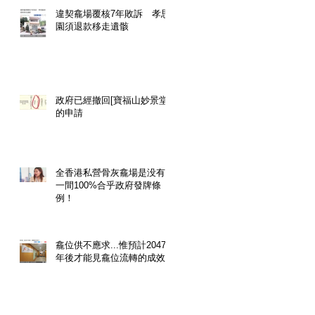
違契龕場覆核7年敗訴 孝思
園須退款移走遺骸
政府已經撤回[寶福山妙景堂]
的申請
全香港私營骨灰龕場是没有
一間100%合乎政府發牌條
例！
龕位供不應求...惟預計2047
年後才能見龕位流轉的成效!