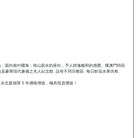
潭山，面向南中國海；倚山面水的座向，予人靜逸暢和的感覺。獲澳門特區
及豪華現代兼備之先人紀念館. 設有不同宗教區. 每日鮮花水果供奉.
證。永念庭保障 5 年價格增值，極具投資價值！
 