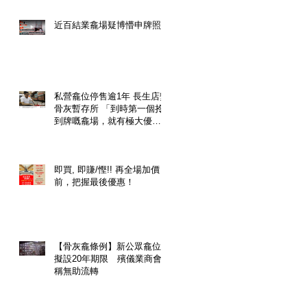
近百結業龕場疑博懵申牌照
私營龕位停售逾1年 長生店變
骨灰暫存所 「到時第一個拎
到牌嘅龕場，就有極大優
勢，一個龕位隨時升價幾
倍」
即買, 即賺/慳!! 再全場加價
前，把握最後優惠！
【骨灰龕條例】新公眾龕位
擬設20年期限 殯儀業商會
稱無助流轉