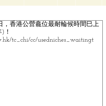
2月 6日，香港公營龕位最耐輪候時間巳上
年)！
.hk/tc_chi/cc/usedniches_waitingt