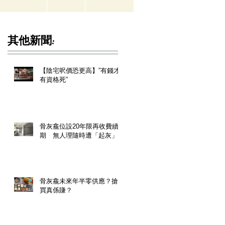
其他新聞:
【陰宅呎價恐更高】”有錢才
有資格死”
骨灰龕位設20年限再收費續
期 無人理隨時遭「起灰」
骨灰龕未來年半零供應？搶
買真係賺？