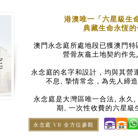
港澳唯一「六星級生
典藏生命永恆
澳門永念庭所處地段已獲澳門特
營骨灰龕土地契約作先
永念庭的名字和設計，均與其營運
不息, 摯情常念，為先人締
永念庭是大灣區唯一合法, 永久,
期, 一次性收費的六星級
永念庭 VR 全方位參觀