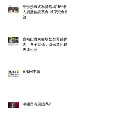
部份預繳式私營龕場15%收
入須撥信託基金 以保資金穩
健
寶福山骨灰龕場禁燒冥鏹香
火 孝子賢孫：環保焚化難
表達心意
❌撤回申請
中國買有風險嗎?