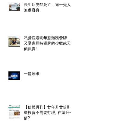
長生店突然死亡 逾千先人
無處容身
私營龕場明年恐難獲發牌....
又憂慮屆時獲牌的少數或天
價買賣!
一龕難求
【信報月刊】廿年升廿倍!! 什
麼投資不需要打理, 在望升一
倍?