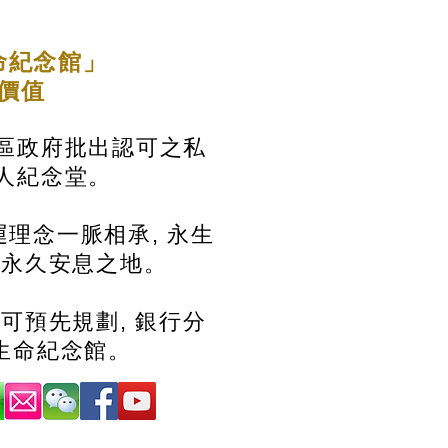
命紀念館」
的價值
區政府批出認可之私
人紀念堂。
理念一脈相承, 永生
造永久安息之地。
 可預先規劃, 銀行分
生命紀念館。