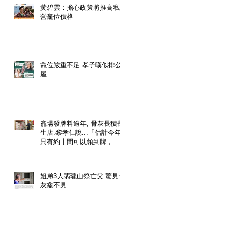
黃碧雲：擔心政策將推高私
營龕位價格
龕位嚴重不足 孝子嘆似排公
屋
龕場發牌料逾年, 骨灰長積長
生店.黎孝仁說...「估計今年
只有約十間可以領到牌，勢
必影響已經預購了龕位的市
民」.
姐弟3人翡瓏山祭亡父 驚見骨
灰龕不見