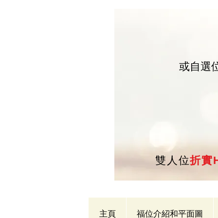
或自選
雙人位
折實H
主頁
福位介紹和平面圖