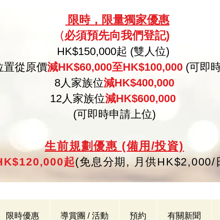
限
時，限量
獨家優惠
必須預
先向
我們登記)
(
HK
$150,000起 (雙人位)
位置從原價
減HK$60,000至HK$100,000
(可即
8人家族位
減HK$400,000
12人家族位
減HK$600,000
(可即時申請上位)
生
前規劃優惠 (備用/投資)
K$120,000起
(
免
息分期,
月供HK$2,000
限時優惠
導賞團 / 活動
預約
有關新聞