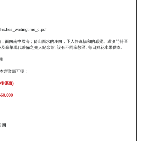
dniches_waitingtime_c.pdf
潭山，面向南中國海；倚山面水的座向，予人靜逸暢和的感覺。獲澳門特區
及豪華現代兼備之先人紀念館. 設有不同宗教區. 每日鮮花水果供奉.
機!
本營業部可獲 :
後優惠)
$60,000
息分期