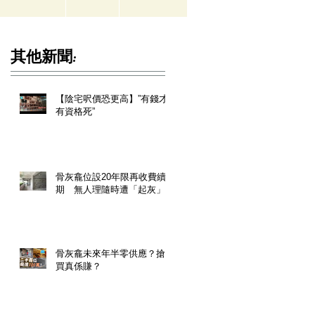
其他新聞:
【陰宅呎價恐更高】”有錢才
有資格死”
骨灰龕位設20年限再收費續
期 無人理隨時遭「起灰」
骨灰龕未來年半零供應？搶
買真係賺？