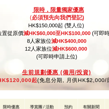
限
時，限量
獨家優惠
必須預
先向
我們登記)
(
HK
$150,000起 (雙人位)
位置從原價
減HK$60,000至HK$100,000
(可即
8人家族位
減HK$400,000
12人家族位
減HK$600,000
(可即時申請上位)
生
前規劃優惠 (備用/投資)
K$120,000起
(
免
息分期,
月供HK$2,000
限時優惠
導賞團 / 活動
預約
有關新聞