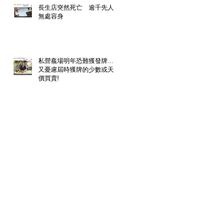
長生店突然死亡 逾千先人
無處容身
私營龕場明年恐難獲發牌....
又憂慮屆時獲牌的少數或天
價買賣!