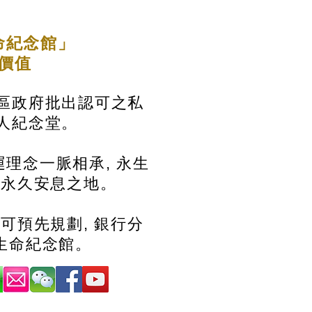
命紀念館」
的價值
區政府批出認可之私
人紀念堂。
理念一脈相承, 永生
造永久安息之地。
 可預先規劃, 銀行分
生命紀念館。