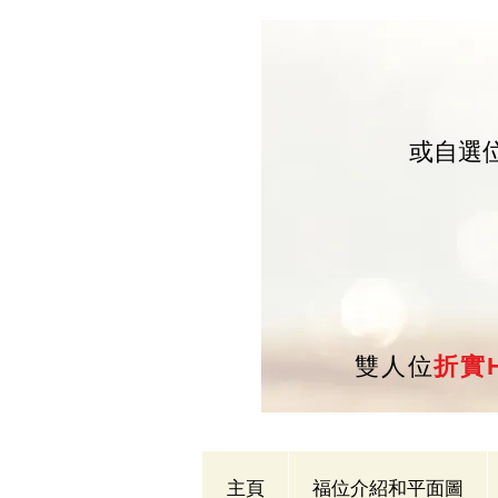
或自選
雙人位
折實H
主頁
福位介紹和平面圖