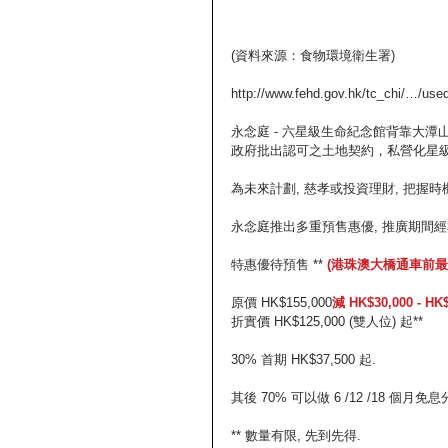
(資料來源：食物環境衛生署)
http://www.fehd.gov.hk/tc_chi/…/use
永念庭 - 六星級生命紀念館背靠大
政府批出認可之土地契約，私營化星級
為未來計劃, 慈孝或投資理財, 把握時
永念庭推出多重預售惠優, 推廣期間經
特惠優待預售 ** 
(港珠澳大橋通車前最
原價 HK$155,000
減 HK$30,000 - HK
折實價 HK$125,000 (雙人位) 起**
30% 首期 HK$37,500 起.
其後 70% 可以做 6 /12 /18 個月免
** 數量有限, 先到先得.