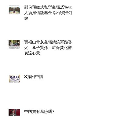
部份預繳式私營龕場15%收
入須撥信託基金 以保資金穩
健
寶福山骨灰龕場禁燒冥鏹香
火 孝子賢孫：環保焚化難
表達心意
❌撤回申請
中國買有風險嗎?