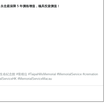
證。永念庭保障 5 年價格增值，極具投資價值！
級生命紀念館
#骨殖位
#TaipaHillsMemorial
#MemorialService
#cremation
alServiceHK
#MemorialServiceMacau