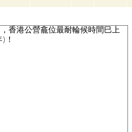
1月 3日，香港公營龕位最耐輪候時間巳上
年)！