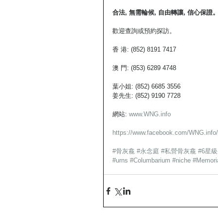
合法, 無需輪候, 自由轉讓, 信心保
歡迎查詢或預約探訪。
香 港: (852) 8191 7417
澳 門: (853) 6289 4748
葉小姐: (852) 6685 3556
姜先生: (852) 9190 7728
網站:
 www.WNG.info
https://www.facebook.com/WNG.info/
#骨灰龕
#永念庭
#私營骨灰龕
#6星
#urns
#Columbarium
#niche
#Memori