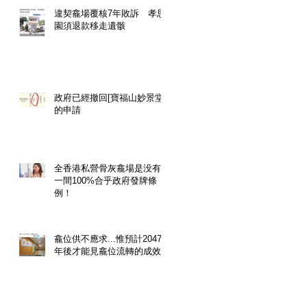
違契龕場覆核7年敗訴 孝思
園須退款移走遺骸
政府已經撤回[寶福山妙景堂]
的申請
全香港私營骨灰龕場是没有
一間100%合乎政府發牌條
例！
龕位供不應求...惟預計2047
年後才能見龕位流轉的成效!