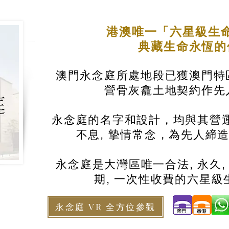
港澳唯一「六星級生
典藏生命永恆
澳門永念庭所處地段已獲澳門特
營骨灰龕土地契約作先
永念庭的名字和設計，均與其營運
不息, 摯情常念，為先人締
永念庭是大灣區唯一合法, 永久,
期, 一次性收費的六星級
永念庭 VR 全方位參觀