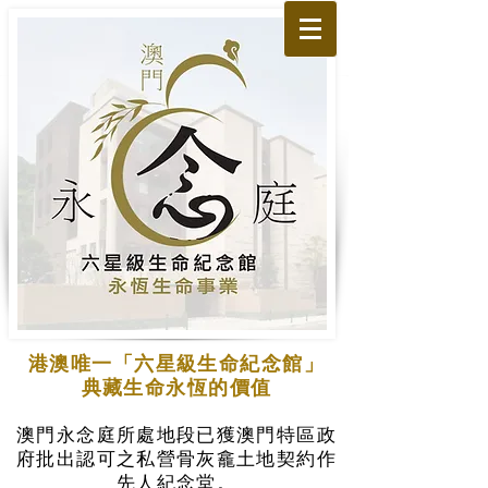
港澳唯一「六星級生命紀念館」
典藏生命永恆的價值
澳門永念庭所處地段已獲澳門特區政
府批出認可之私營骨灰龕土地契約作
先人紀念堂。