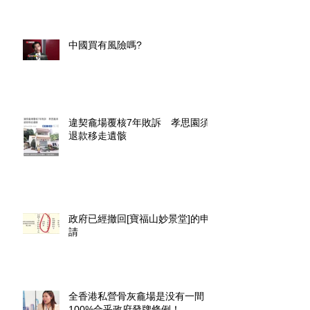
中國買有風險嗎?
違契龕場覆核7年敗訴 孝思園須
退款移走遺骸
政府已經撤回[寶福山妙景堂]的申
請
全香港私營骨灰龕場是没有一間
100%合乎政府發牌條例！