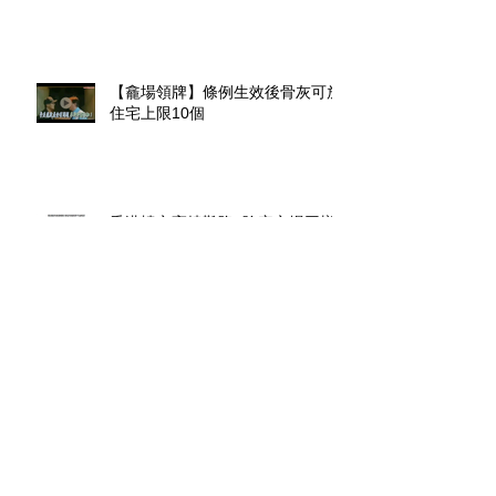
【龕場領牌】條例生效後骨灰可放
住宅上限10個
香港樓市高燒難降, 陰宅市場同樣
千金難求.
探射燈︰無牌廟宇闢建龕場 民政
零檢控
截至2017年8月2日，香港公營重