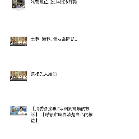
私營龕位, 設14日冷靜期
土葬, 海葬, 骨灰龕問題..
祭祀先人須知
【消委會接獲7宗關於龕場的投
訴】 【呼籲市民弄清楚自己的權
益】