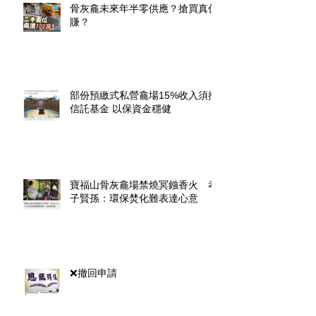
骨灰龕未來年半零供應？搶買真係
賺？
部份預繳式私營龕場15%收入須撥
信託基金 以保資金穩健
寶福山骨灰龕場禁燒冥鏹香火 孝
子賢孫：環保焚化難表達心意
❌撤回申請