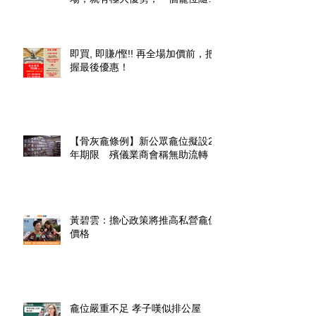
升價幾倍」
即買, 即賺/慳!! 再全場加價前，把
握最後優惠！
【骨灰龕條例】新公眾龕位擬設20
年期限 殯儀業商會稱無助流轉
黃碧雲：擔心政策將推高私營龕位
價格
龕位嚴重不足 孝子嘆似排公屋