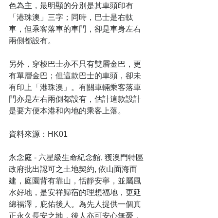
色為主，最明顯的分別是其車頭印有
「港珠澳」三字；同時，巴士是右軚
車，但乘客落車的車門，卻是車身左右
兩側都設有。
另外，穿梭巴士亦不只有雙層金巴，更
有單層金巴；但這款巴士的車頭，卻未
有印上「港珠澳」。有關車輛乘客落車
門亦是左右兩側都設有，估計這款設計
是要方便本港和內地的乘客上落。
資料來源：HK01
永念庭 - 六星級生命紀念館, 獲澳門特區
政府批出認可之土地契約, 依山面海而
建，庭園背有靠山，恬靜安寧，並屬風
水好地，是安祥歸宿的理想福地，更延
綿福澤，庇佑後人。為先人提供一個真
正永久長安之地，後人亦可安心無憂，