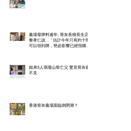
龕場發牌料逾年, 骨灰長積長生店.
黎孝仁說...「估計今年只有約十間
可以領到牌，勢必影響已經預購了
龕位的市民」.
姐弟3人翡瓏山祭亡父 驚見骨灰龕
不見
香港骨灰龕場面臨倒閉潮？