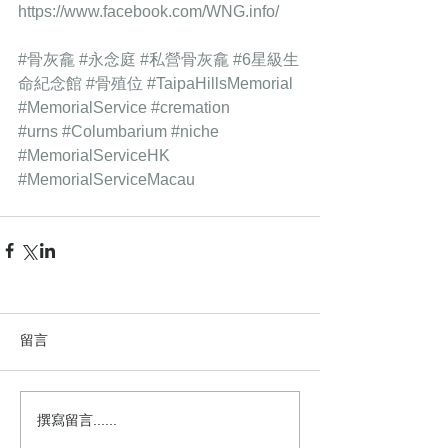
https://www.facebook.com/WNG.info/
#骨灰龕
#永念庭
#私營骨灰龕
#6星級生
命紀念館
#骨殖位
#TaipaHillsMemorial
#MemorialService
#cremation
#urns
#Columbarium
#niche
#MemorialServiceHK
#MemorialServiceMacau
留言
撰寫留言......