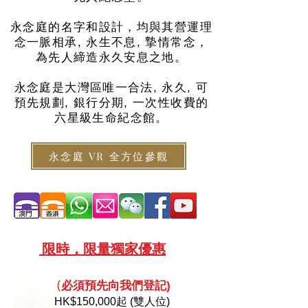
永念庭的名字和設計，均與其營運理
念一脈相承, 永生不息, 摯情常念，
為先人締造永久安息之地。
永念庭是大灣區唯一合法, 永久, 可
預先規劃, 銀行分期, 一次性收費的
六星級生命紀念館。
永念庭 VR 全方位參觀
限
時，限量
獨家優惠
必須預
先向
我們登記)
(
HK
$150,000起 (雙人位)