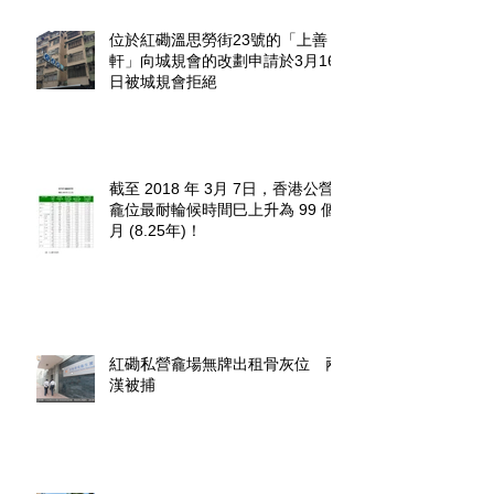
位於紅磡溫思勞街23號的「上善
軒」向城規會的改劃申請於3月16
日被城規會拒絕
截至 2018 年 3月 7日，香港公營
龕位最耐輪候時間巳上升為 99 個
月 (8.25年)！
紅磡私營龕場無牌出租骨灰位 兩
漢被捕