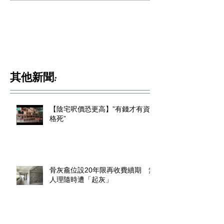
其他新聞:
【陰宅呎價恐更高】”有錢才有資
格死”
骨灰龕位設20年限再收費續期 無
人理隨時遭「起灰」