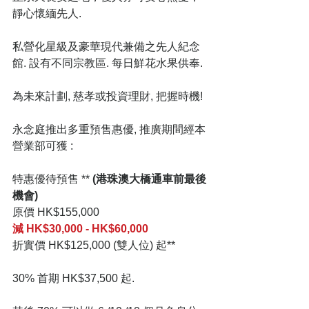
靜心懷緬先人.
私營化星級及豪華現代兼備之先人紀念
館. 設有不同宗教區. 每日鮮花水果供奉.
為未來計劃, 慈孝或投資理財, 把握時機!
永念庭推出多重預售惠優, 推廣期間經本
營業部可獲 :
特惠優待預售 ** 
(港珠澳大橋通車前最後
機會)
原價 HK$155,000
減 HK$30,000 - HK$60,000
折實價 HK$125,000 (雙人位) 起**
30% 首期 HK$37,500 起.