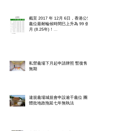
截至 2017 年 12月 6日，香港公營
龕位最耐輪候時間巳上升為 99 個
月 (8.25年)！
http://www.fehd.gov.hk/tc_chi/cc/u
sedniches_waitingt
私營龕場下月起申請牌照 暫復售
無期
違規龕場城規會申設逾千龕位 團
體批地政拖延七年無執法