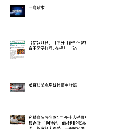
一龕難求
【信報月刊】廿年升廿倍!! 什麼投
資不需要打理, 在望升一倍?
近百結業龕場疑博懵申牌照
私營龕位停售逾1年 長生店變骨灰
暫存所 「到時第一個拎到牌嘅龕
場，就有極大優勢，一個龕位隨時