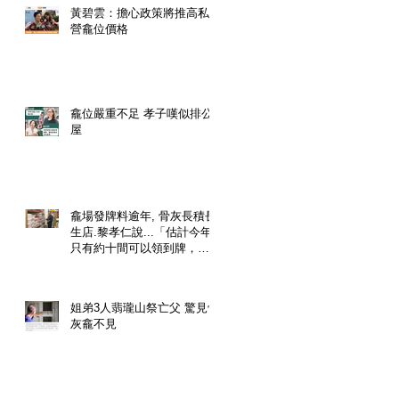
黃碧雲：擔心政策將推高私
營龕位價格
龕位嚴重不足 孝子嘆似排公
屋
龕場發牌料逾年, 骨灰長積長
生店.黎孝仁說...「估計今年
只有約十間可以領到牌，勢
必影響已經預購了龕位的市
民」.
姐弟3人翡瓏山祭亡父 驚見骨
灰龕不見