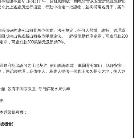
事務辦事處今日(8日)下午，於紅磡偵破一間私營骨灰安置所懷疑無牌出
查令於上述處所進行搜查，行動中檢走一批證物，並拘捕兩名男子，案件
首宗偵破的違例出租骨灰位個案。法例規定，任何人營辦、維持、管理或
限期內出售或新出租龕位即屬違法。一經循簡易程序定罪，可處罰款200
定罪，可處罰款500萬港元及監禁7年。
門特區政府批出認可之土地契約, 依山面海而建，庭園背有靠山，恬靜安寧，
地，更延綿福澤，庇佑後人。為先人提供一個真正永久長安之地，後人亦
. 設有不同宗教區. 每日鮮花水果供奉.
機!
本營業部可獲 :
後機會)