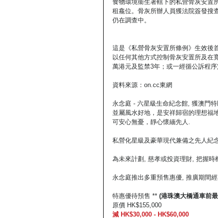
食物環境衞生署轄下的私營骨灰安置所
租龕位。骨灰所辦人員獲法院簽發搜
仍在調查中。
這是《私營骨灰安置所條例》生效後
以任何其他方式控制骨灰安置所及在寬
萬港元及監禁3年；或一經循公訴程序
資料來源：on.cc東網
永念庭 - 六星級生命紀念館, 獲澳
並屬風水好地，是安祥歸宿的理想福
可安心無憂，靜心懷緬先人.
私營化星級及豪華現代兼備之先人紀念館
為未來計劃, 慈孝或投資理財, 把握時
永念庭推出多重預售惠優, 推廣期間經
特惠優待預售 ** 
(港珠澳大橋通車前最
原價 HK$155,000
減 HK$30,000 - HK$60,000