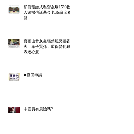
部份預繳式私營龕場15%收
入須撥信託基金 以保資金穩
健
寶福山骨灰龕場禁燒冥鏹香
火 孝子賢孫：環保焚化難
表達心意
❌撤回申請
中國買有風險嗎?