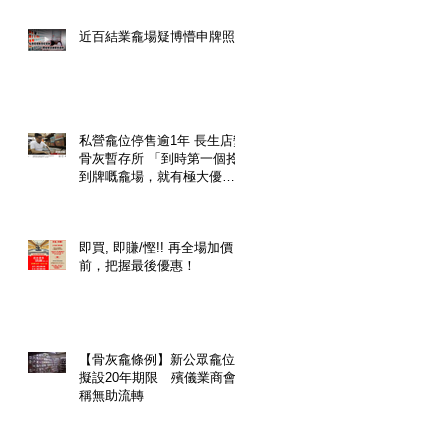
近百結業龕場疑博懵申牌照
私營龕位停售逾1年 長生店變
骨灰暫存所 「到時第一個拎
到牌嘅龕場，就有極大優
勢，一個龕位隨時升價幾
倍」
即買, 即賺/慳!! 再全場加價
前，把握最後優惠！
【骨灰龕條例】新公眾龕位
擬設20年期限 殯儀業商會
稱無助流轉