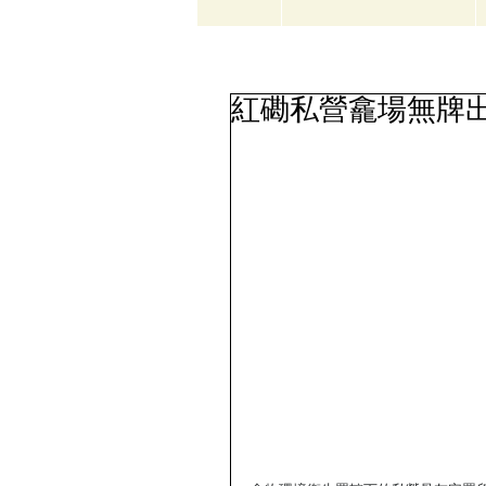
紅磡私營龕場無牌