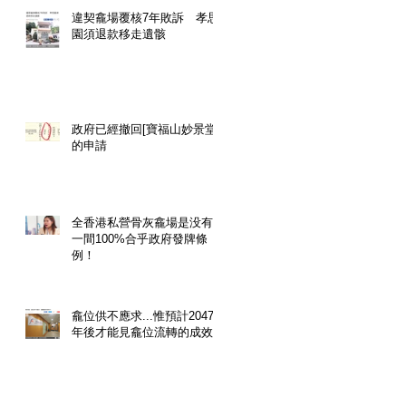
違契龕場覆核7年敗訴 孝思
園須退款移走遺骸
政府已經撤回[寶福山妙景堂]
的申請
全香港私營骨灰龕場是没有
一間100%合乎政府發牌條
例！
龕位供不應求...惟預計2047
年後才能見龕位流轉的成效!