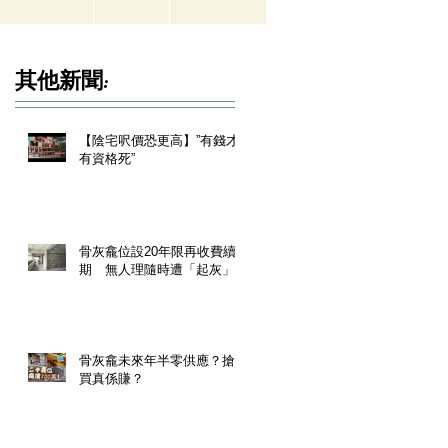
其他新聞:
【陰宅呎價恐更高】”有錢才
有資格死”
骨灰龕位設20年限再收費續
期 無人理隨時遭「起灰」
骨灰龕未來年半零供應？搶
買真係賺？