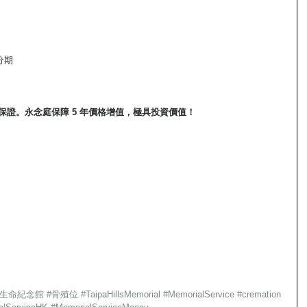
息分期
信心保證。永念庭保障 5 年價格增值，極具投資價值！   
級生命紀念館
#骨殖位
#TaipaHillsMemorial
#MemorialService
#cremation