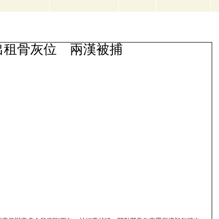
出租骨灰位 兩漢被捕