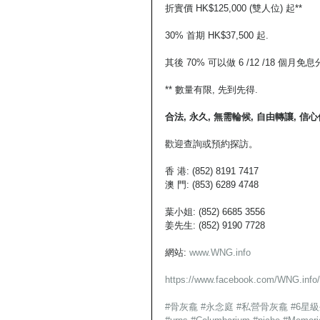
折實價 HK$125,000 (雙人位) 起**
30% 首期 HK$37,500 起.
其後 70% 可以做 6 /12 /18 個月免
** 數量有限, 先到先得.
合法, 永久, 無需輪候, 自由轉讓, 
歡迎查詢或預約探訪。
香 港: (852) 8191 7417
澳 門: (853) 6289 4748
葉小姐: (852) 6685 3556
姜先生: (852) 9190 7728
網站:
 www.WNG.info
https://www.facebook.com/WNG.info/
#骨灰龕
#永念庭
#私營骨灰龕
#6星