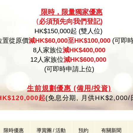
限
時，限量
獨家優惠
必須預
先向
我們登記)
(
HK
$150,000起 (雙人位)
位置從原價
減HK$60,000至HK$100,000
(可即
8人家族位
減HK$400,000
12人家族位
減HK$600,000
(可即時申請上位)
生
前規劃優惠 (備用/投資)
K$120,000起
(
免
息分期,
月供HK$2,000
限時優惠
導賞團 / 活動
預約
有關新聞