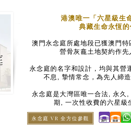
港澳唯一「六星級生
典藏生命永恆
澳門永念庭所處地段已獲澳門特
營骨灰龕土地契約作先
永念庭的名字和設計，均與其營運
不息, 摯情常念，為先人締
永念庭是大灣區唯一合法, 永久,
期, 一次性收費的六星級
永念庭 VR 全方位參觀