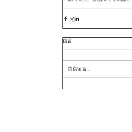
#urns
#Columbarium
#niche
#Memori
留言
撰寫留言......