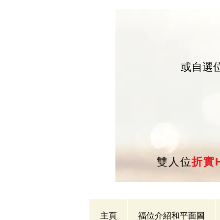
或自選
雙人位
折實H
主頁
福位介紹和平面圖