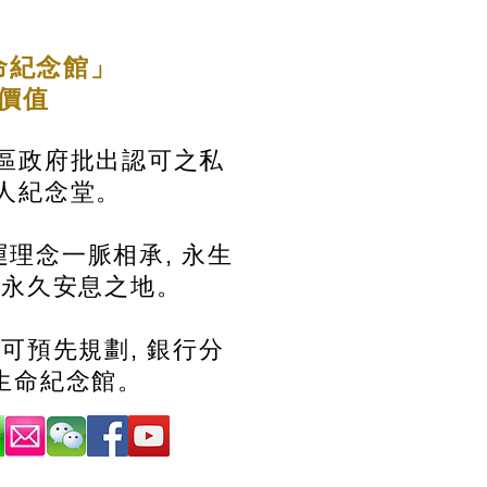
命紀念館」
的價值
區政府批出認可之私
人紀念堂。
理念一脈相承, 永生
造永久安息之地。
 可預先規劃, 銀行分
生命紀念館。