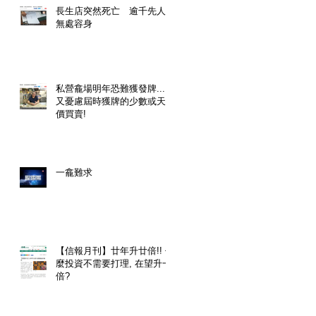
長生店突然死亡 逾千先人
無處容身
私營龕場明年恐難獲發牌....
又憂慮屆時獲牌的少數或天
價買賣!
一龕難求
【信報月刊】廿年升廿倍!! 什
麼投資不需要打理, 在望升一
倍?