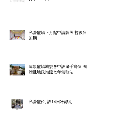
http://www.fehd.gov.hk/tc_chi/cc/u
sedniches_waitingt
私營龕場下月起申請牌照 暫復售
無期
違規龕場城規會申設逾千龕位 團
體批地政拖延七年無執法
私營龕位, 設14日冷靜期