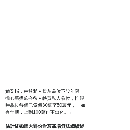
她又指，由於私人骨灰龕位不設年限，
擔心新措施令後人轉買私人龕位，惟現
時龕位每個已索價30萬至50萬元，「如
有年期，上到100萬也不出奇。」  
估計紅磡區大部份骨灰龕場無法繼續經