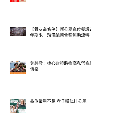
【骨灰龕條例】新公眾龕位擬設20
年期限 殯儀業商會稱無助流轉
黃碧雲：擔心政策將推高私營龕位
價格
龕位嚴重不足 孝子嘆似排公屋