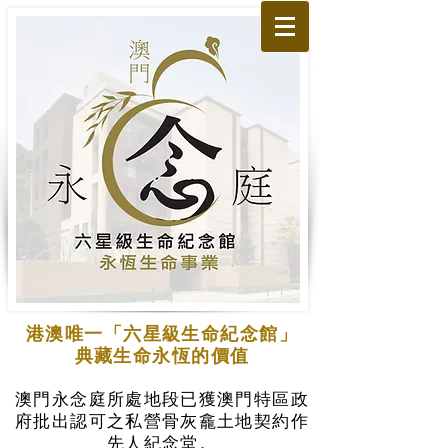
港澳唯一「六星級生命紀念館」
典藏生命永恆的價值
澳門永念庭所處地段已獲澳門特區政
府批出認可之私營骨灰龕土地契約作
先人紀念堂。