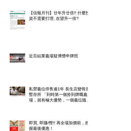
【信報月刊】廿年升廿倍!! 什麼投
資不需要打理, 在望升一倍?
近百結業龕場疑博懵申牌照
私營龕位停售逾1年 長生店變骨灰
暫存所 「到時第一個拎到牌嘅龕
場，就有極大優勢，一個龕位隨時
升價幾倍」
即買, 即賺/慳!! 再全場加價前，把
握最後優惠！