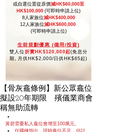
或自選位置從原價
減HK$60,000至
HK$100,000
(可即時申請上位)
8人家族位
減HK$400,000
12人家族位
減HK$600,000
(可即時申請上位)
生
前規劃優惠 (備用/投資)
雙人位
折實HK$120,000起
(
免
息分
期,
月供HK$2,000/日供HK$65起)
【骨灰龕條例】新公眾龕位
擬設20年期限 殯儀業商會
稱無助流轉
黃碧雲憂私人龕位會增至100萬元。
任國棟指出，現時龕位不足，估計