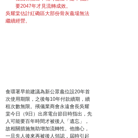
要2047年才見流轉成效。
吳耀棠估計紅磡區大部份骨灰龕場無法
繼續經營。
食環署早前建議為新公眾龕位設20年首
次使用期限，之後每10年付款續期，續
租次數無限。殯儀業商會永遠會長吳耀
棠今日（9日）出席電台節目時指出，先
人可能要百年時間才被後人「遺忘」，
故相關措施無助增加流轉性。他擔心，
一旦先人後來再被後人領認，屆時引起