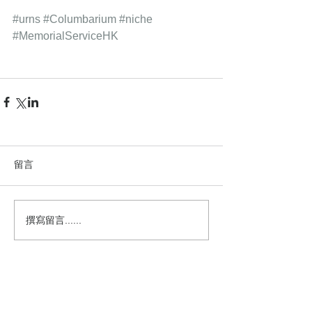
#urns
#Columbarium
#niche
#MemorialServiceHK
留言
撰寫留言......