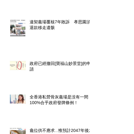
違契龕場覆核7年敗訴 孝思園須
退款移走遺骸
政府已經撤回[寶福山妙景堂]的申
請
全香港私營骨灰龕場是没有一間
100%合乎政府發牌條例！
龕位供不應求...惟預計2047年後才