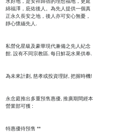
水好地，是安祥歸宿的理想福地，更延
綿福澤，庇佑後人。為先人提供一個真
正永久長安之地，後人亦可安心無憂，
靜心懷緬先人.
私營化星級及豪華現代兼備之先人紀念
館. 設有不同宗教區. 每日鮮花水果供奉.
為未來計劃, 慈孝或投資理財, 把握時機!
永念庭推出多重預售惠優, 推廣期間經本
營業部可獲 :
特惠優待預售 **  