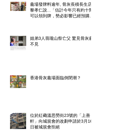
龕場發牌料逾年, 骨灰長積長生店.
黎孝仁說...「估計今年只有約十間
可以領到牌，勢必影響已經預購了
龕位的市民」.
姐弟3人翡瓏山祭亡父 驚見骨灰龕
不見
香港骨灰龕場面臨倒閉潮？
位於紅磡溫思勞街23號的「上善
軒」向城規會的改劃申請於3月16
日被城規會拒絕