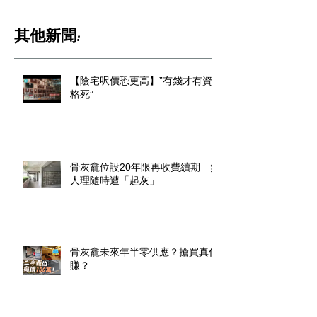
其他新聞:
【陰宅呎價恐更高】”有錢才有資
格死”
骨灰龕位設20年限再收費續期 無
人理隨時遭「起灰」
骨灰龕未來年半零供應？搶買真係
賺？