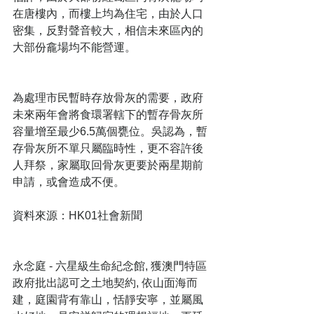
在唐樓內，而樓上均為住宅，由於人口
密集，反對聲音較大，相信未來區內的
大部份龕場均不能營運。
為處理市民暫時存放骨灰的需要，政府
未來兩年會將食環署轄下的暫存骨灰所
容量增至最少6.5萬個甕位。吳認為，暫
存骨灰所不單只屬臨時性，更不容許後
人拜祭，家屬取回骨灰更要於兩星期前
申請，或會造成不便。  
資料來源：HK01社會新聞
永念庭 - 六星級生命紀念館, 獲澳門特區
政府批出認可之土地契約, 依山面海而
建，庭園背有靠山，恬靜安寧，並屬風