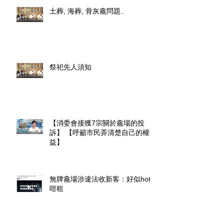
土葬, 海葬, 骨灰龕問題..
祭祀先人須知
【消委會接獲7宗關於龕場的投
訴】 【呼籲市民弄清楚自己的權
益】
無牌龕場涉違法收新客：好似hotel
咁租