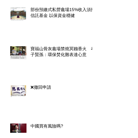
部份預繳式私營龕場15%收入須撥
信託基金 以保資金穩健
寶福山骨灰龕場禁燒冥鏹香火 孝
子賢孫：環保焚化難表達心意
❌撤回申請
中國買有風險嗎?