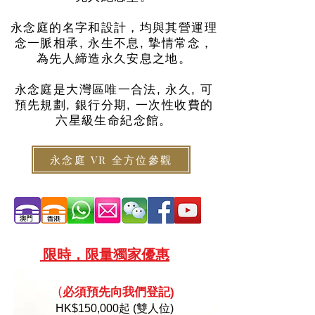
永念庭的名字和設計，均與其營運理
念一脈相承, 永生不息, 摯情常念，
為先人締造永久安息之地。
永念庭是大灣區唯一合法, 永久, 可
預先規劃, 銀行分期, 一次性收費的
六星級生命紀念館。
永念庭 VR 全方位參觀
限
時，限量
獨家優惠
必須預
先向
我們登記)
(
HK
$150,000起 (雙人位)