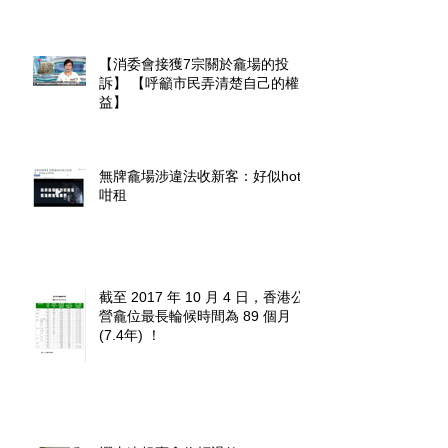
【消委會接獲7宗關於龕場的投
訴】 【呼籲市民弄清楚自己的權
益】
無牌龕場涉違法收新客：好似hotel
咁租
截至 2017 年 10 月 4 日，香港公
營龕位最長輪候時間為 89 個月
(7.4年) ！