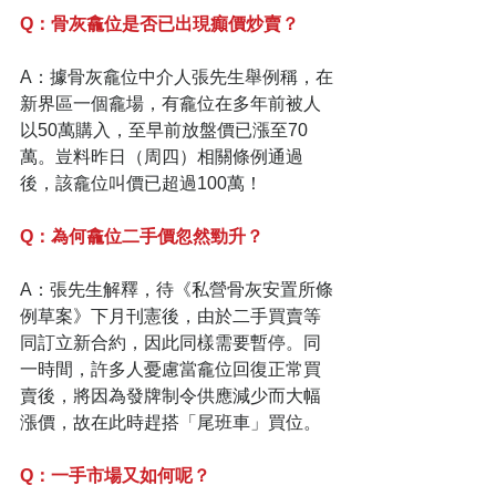
Q：骨灰龕位是否已出現癲價炒賣？
A：據骨灰龕位中介人張先生舉例稱，在
新界區一個龕場，有龕位在多年前被人
以50萬購入，至早前放盤價已漲至70
萬。豈料昨日（周四）相關條例通過
後，該龕位叫價已超過100萬！
Q：為何龕位二手價忽然勁升？
A：張先生解釋，待《私營骨灰安置所條
例草案》下月刊憲後，由於二手買賣等
同訂立新合約，因此同樣需要暫停。同
一時間，許多人憂慮當龕位回復正常買
賣後，將因為發牌制令供應減少而大幅
漲價，故在此時趕搭「尾班車」買位。
Q：一手市場又如何呢？