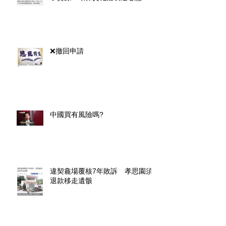
❌撤回申請
中國買有風險嗎?
違契龕場覆核7年敗訴 孝思園須
退款移走遺骸