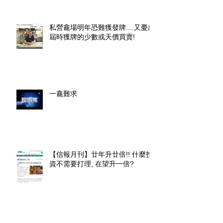
私營龕場明年恐難獲發牌....又憂慮
屆時獲牌的少數或天價買賣!
一龕難求
【信報月刊】廿年升廿倍!! 什麼投
資不需要打理, 在望升一倍?