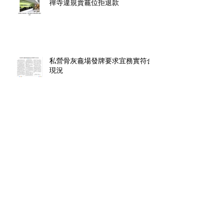
禪寺違規賣龕位拒退款
私營骨灰龕場發牌要求宜務實符合
現況
【龕場領牌】條例生效後骨灰可放
住宅上限10個
香港樓市高燒難降, 陰宅市場同樣
千金難求.