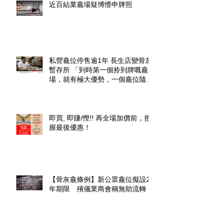
近百結業龕場疑博懵申牌照
私營龕位停售逾1年 長生店變骨灰
暫存所 「到時第一個拎到牌嘅龕
場，就有極大優勢，一個龕位隨時
升價幾倍」
即買, 即賺/慳!! 再全場加價前，把
握最後優惠！
【骨灰龕條例】新公眾龕位擬設20
年期限 殯儀業商會稱無助流轉