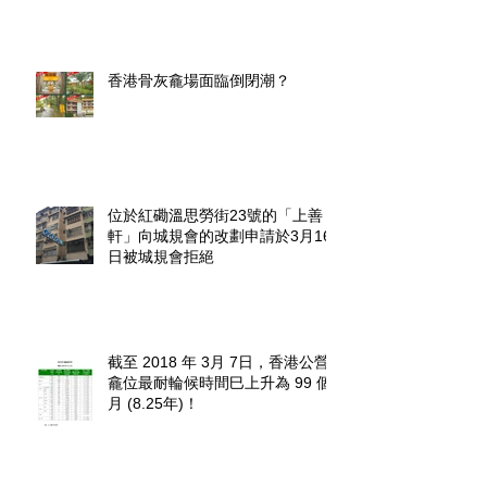
香港骨灰龕場面臨倒閉潮？
位於紅磡溫思勞街23號的「上善
軒」向城規會的改劃申請於3月16
日被城規會拒絕
截至 2018 年 3月 7日，香港公營
龕位最耐輪候時間巳上升為 99 個
月 (8.25年)！