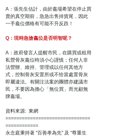
A：張先生估計，由於龕場希望在停止買
賣的真空期前，急急出售掉貨尾，因此
一手龕位價格有可能不升反跌！
Q：現時急搶龕位是否明智呢？
A：政府發言人提醒市民，在購買或租用
私營骨灰龕位時須小心謹慎；任何人非
法營辦、維持、管理或以任何其他方
式，控制骨灰安置所或不恰當處置骨灰
即屬違法。有關注法案的團體亦建議市
民，不要因為擔心「無位買」而光顧無
牌龕場。
資料來源:  東網
===============================
============
永念庭秉持著 “百善孝為先” 及 “尊重生