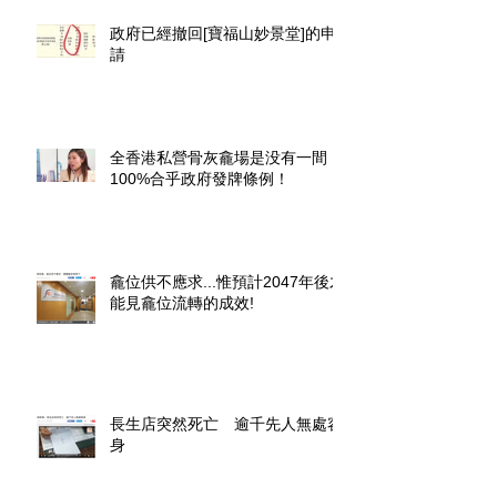
政府已經撤回[寶福山妙景堂]的申
請
全香港私營骨灰龕場是没有一間
100%合乎政府發牌條例！
龕位供不應求...惟預計2047年後才
能見龕位流轉的成效!
長生店突然死亡 逾千先人無處容
身