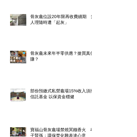
骨灰龕位設20年限再收費續期 無
人理隨時遭「起灰」
骨灰龕未來年半零供應？搶買真係
賺？
部份預繳式私營龕場15%收入須撥
信託基金 以保資金穩健
寶福山骨灰龕場禁燒冥鏹香火 孝
子賢孫：環保焚化難表達心意