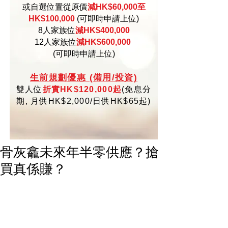
或自選位置從原價
減HK$60,000至
HK$100,000
(可即時申請上位)
8人家族位
減HK$400,000
12人家族位
減HK$600,000
(可即時申請上位)
生
前規劃優惠 (備用/投資)
雙人位
折實HK$120,000起
(
免
息分
期,
月供HK$2,000/日供HK$65起)
骨灰龕未來年半零供應？搶
買真係賺？