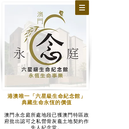
港澳唯一「六星級生命紀念館」
典藏生命永恆的價值
澳門永念庭所處地段已獲澳門特區政
府批出認可之私營骨灰龕土地契約作
先人紀念堂。