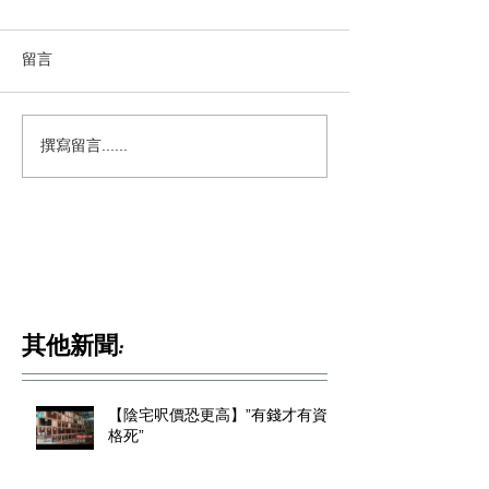
留言
撰寫留言......
其他新聞:
【陰宅呎價恐更高】”有錢才有資
格死”