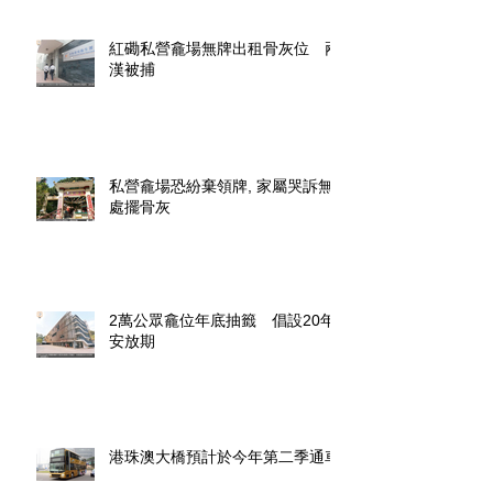
紅磡私營龕場無牌出租骨灰位 兩
漢被捕
私營龕場恐紛棄領牌, 家屬哭訴無
處擺骨灰
2萬公眾龕位年底抽籤 倡設20年
安放期
港珠澳大橋預計於今年第二季通車