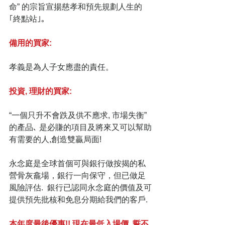
命” 的宗旨宣揚慈孝和預先規劃人生的
｢終點站｣｡
備用的買家:
孝義是為人子女應盡的責任。
投資, 理財的買家: 
“一個只升不會跌及供不應求, 市場失衡”
的產品､ 是必賺的項目及將來又可以幫助
有需要的人,創造雙贏局面!
永念庭是全球首個可與銀行做按揭的私
營骨灰龕場，銀行一向保守，但已做足
風險評估.  銀行已認同永念庭的價值及可
提供預先批核和免息分期給我們的客戶.
本年度最後優惠!! 現在最低入場價, 誓不