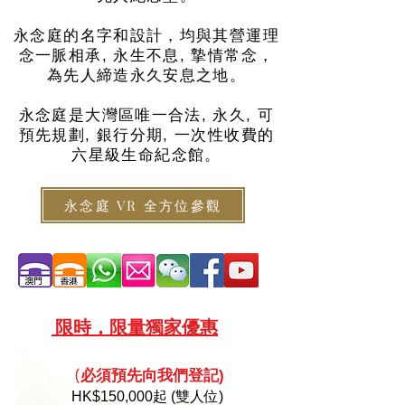
永念庭的名字和設計，均與其營運理
念一脈相承, 永生不息, 摯情常念，
為先人締造永久安息之地。
永念庭是大灣區唯一合法, 永久, 可
預先規劃, 銀行分期, 一次性收費的
六星級生命紀念館。
永念庭 VR 全方位參觀
限
時，限量
獨家優惠
必須預
先向
我們登記)
(
HK
$150,000起 (雙人位)