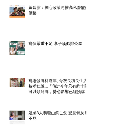
黃碧雲：擔心政策將推高私營龕位
價格
龕位嚴重不足 孝子嘆似排公屋
龕場發牌料逾年, 骨灰長積長生店.
黎孝仁說...「估計今年只有約十間
可以領到牌，勢必影響已經預購了
龕位的市民」.
姐弟3人翡瓏山祭亡父 驚見骨灰龕
不見