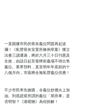
一直困擾市民的骨灰龕位問題再起波
瀾！《私營骨灰安置所條例草案》獲立
法會三讀通過，將於六月三十日刊憲及
生效，由該日起至發牌前龕場不得出售
龕位。業界預料，直至明年年底前的十
八個月內，市面將全無私營龕位供應！
不少市民率先搶購，令龕位炒價火上加
油。到底趕搭所謂的龕位「尾班車」是
否明智？《港呢啲》為你拆解！