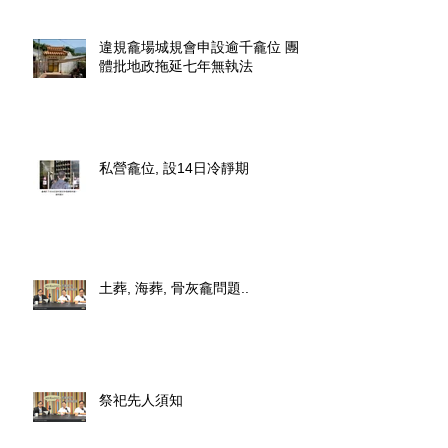
違規龕場城規會申設逾千龕位 團
體批地政拖延七年無執法
私營龕位, 設14日冷靜期
土葬, 海葬, 骨灰龕問題..
祭祀先人須知