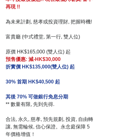
再現 !!
為未來計劃, 慈孝或投資理財, 把握時機!
富貴廳 (中式禮堂, 第一行, 雙人位)
原價 HK$165,000 (雙人位) 起
預售優惠: 減-HK$30,000
折實價 HK$135,000(雙人位) 起
30% 首期 HK$40,500 起
其後 70% 可做銀行免息分期
** 數量有限, 先到先得.
合法, 永久, 慈孝, 預先規劃, 投資, 自由轉
讓, 無需輪候, 信心保證。永念庭保障 5 
年價格增值！