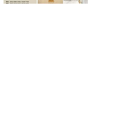
永念庭 • 永恆生命事業
典藏生命永恆的價值
「未雨綢繆，後顧無憂」
生老病死是人生必經的過程。