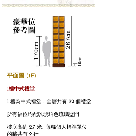
平面圖 (1F)
1樓中式禮堂
1
樓為中式禮堂，全層共有
22
個禮堂.
所有福位均配以琥珀色琉璃璧門.
樓底高約
2.7
米. 每幅個人標準單位
的牆共有
9
行,