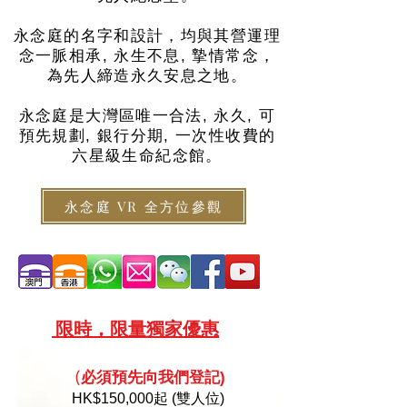
永念庭的名字和設計，均與其營運理
念一脈相承, 永生不息, 摯情常念，
為先人締造永久安息之地。
永念庭是大灣區唯一合法, 永久, 可
預先規劃, 銀行分期, 一次性收費的
六星級生命紀念館。
永念庭 VR 全方位參觀
限
時，限量
獨家優惠
必須預
先向
我們登記)
(
HK
$150,000起 (雙人位)