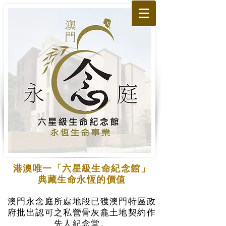
港澳唯一「六星級生命紀念館」
典藏生命永恆的價值
澳門永念庭所處地段已獲澳門特區政
府批出認可之私營骨灰龕土地契約作
先人紀念堂。