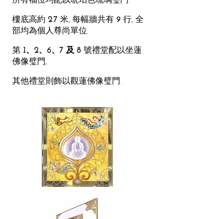
所有福位均配以琥珀色琉璃璧門.
樓底高約
2.7
米, 每幅牆共有
9
行, 全
部均為個人尊尚單位.
第
1、2、6、7 及 8
號禮堂配以坐蓮
佛像璧門,
其他禮堂則飾以觀蓮佛像璧門.