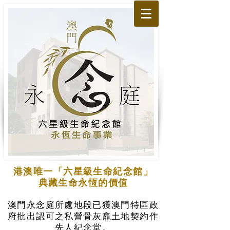
港澳唯一「六星級生命紀念館」
典藏生命永恆的價值
澳門永念庭所處地段已獲澳門特區政
府批出認可之私營骨灰龕土地契約作
先人紀念堂。