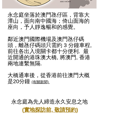
永念庭坐落於澳門氹仔區，背靠大
潭山，面向南中國海；倚山面海的
座向，予人靜逸暢和的感覺。
鄰近澳門國際機場及澳門氹仔碼
頭，離氹仔碼頭只需約 3 分鐘車程,
前往各出入境關卡都十分便利. 最
近開通的港珠澳大橋, 將澳門, 香港
兩地連繫無隔.
大橋通車後，
前往澳門大概
從香港
是20分鐘
(有關新聞).
永念庭為先人締造
永久安息之地
(
實地探訪前,
敬請預約
)