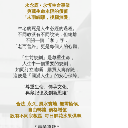
永念庭 • 永恆生命事業
典藏生命永恆的價值
「未雨綢繆，後顧無憂」
生老病死是人生必經的過程。
不同教派有不同說法，但總離
不開一個 「孝 」字 .
「老而善終」更是每個人的心願。
「生前規劃」是尊重生命，
人生中一個重要的規劃，
如同訂立遺囑，購買人壽保險，
這便是「圓滿人生」的安心保障。
"尊重生命、傳承文化、
典藏記憶及創新思維".
合法, 永久, 風水寶地, 無需輪候,
自由轉讓, 價格增值
設有不同宗教區. 每日鮮花水果供奉.
* 專業導覽 *