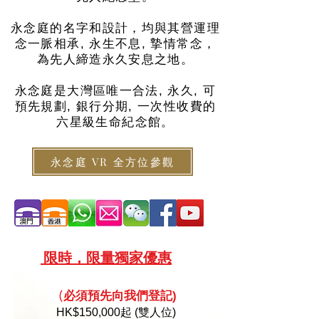
永念庭的名字和設計，均與其營運理
念一脈相承, 永生不息, 摯情常念，
為先人締造永久安息之地。
永念庭是大灣區唯一合法, 永久, 可
預先規劃, 銀行分期, 一次性收費的
六星級生命紀念館。
永念庭 VR 全方位參觀
限
時，限量
獨家優惠
必須預
先向
我們登記)
(
HK
$150,000起 (雙人位)