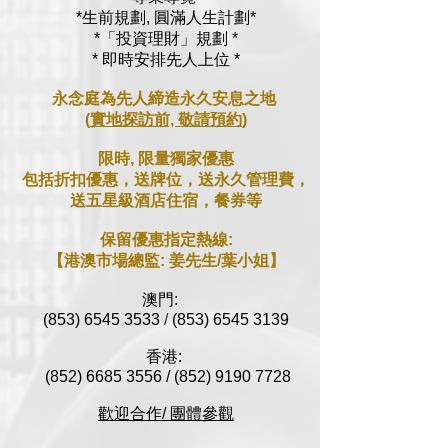
*生前規劃,
圓滿人生計劃*
*「投資理財」規劃 *
* 即時安排先人上位 *
永念庭為先人締造永久安息之地
(
實地探訪前,
敬請預約
)
限時, 限量獨家優惠
包括折扣優惠，送牌位，送永久管理費，
送五星級酒店住宿，餐券等
保留優惠指定熱線:
【
港澳
市場總監: 姜先生/葉小姐
】
澳門:
(853) 6545 3533
/
(853) 6545 3139
香港:
(852) 6685 3556
/
(852) 9190 7728
歡迎合作/ 團體參觀