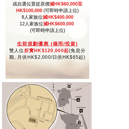
或自選位置從原價
減HK$60,000至
HK$100,000
(可即時申請上位)
8人家族位
減HK$400,000
12人家族位
減HK$600,000
(可即時申請上位)
生
前規劃優惠 (備用/投資)
雙人位
折實HK$120,000起
(
免
息分
期,
月供HK$2,000/日供HK$65起)