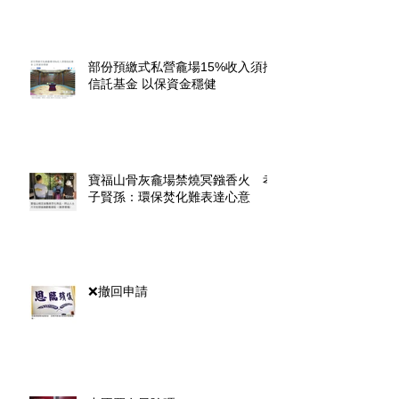
部份預繳式私營龕場15%收入須撥
信託基金 以保資金穩健
寶福山骨灰龕場禁燒冥鏹香火 孝
子賢孫：環保焚化難表達心意
❌撤回申請