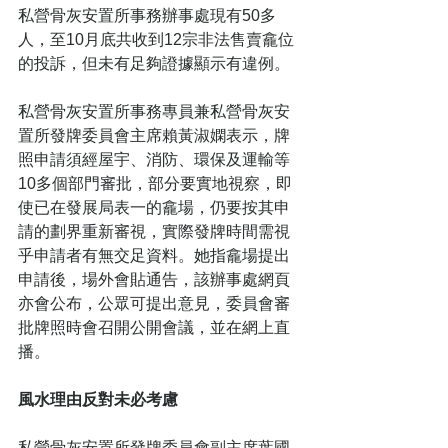
私營骨灰安置所事務辦事處現有50多
人，至10月底共收到12宗非法售賣龕位
的投訴，但未有足夠證據顯示有違例。
私營骨灰安置所事務專員兼私營骨灰安
置所發牌委員會主席賴黃淑嫻表示，牌
照申請須經屋宇、消防、環保及運輸等
10多個部門審批，部分要實地視察，即
使已在發展局表一的龕場，仍要按其申
請的劃界重新審視，實際發牌時間需視
乎申請者有無交足資料。她指龕場提出
申請後，場外會貼通告，該辦事處網頁
亦會公布，公眾可提出意見，委員會審
批牌照時會召開公開會議，並在網上直
播。
風水理由反對未必考慮
私營骨灰安置所發牌委員會副主席葉國