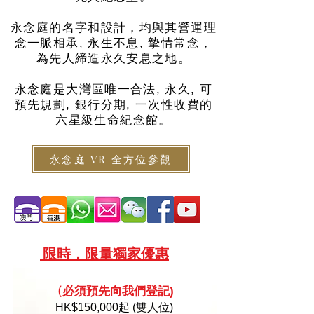
永念庭的名字和設計，均與其營運理
念一脈相承, 永生不息, 摯情常念，
為先人締造永久安息之地。
永念庭是大灣區唯一合法, 永久, 可
預先規劃, 銀行分期, 一次性收費的
六星級生命紀念館。
永念庭 VR 全方位參觀
限
時，限量
獨家優惠
必須預
先向
我們登記)
(
HK
$150,000起 (雙人位)