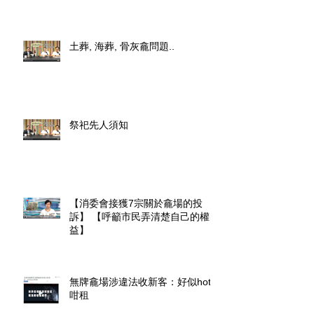
土葬, 海葬, 骨灰龕問題..
祭祀先人須知
【消委會接獲7宗關於龕場的投
訴】 【呼籲市民弄清楚自己的權
益】
無牌龕場涉違法收新客：好似hotel
咁租