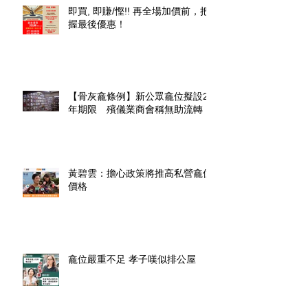
即買, 即賺/慳!! 再全場加價前，把
握最後優惠！
【骨灰龕條例】新公眾龕位擬設20
年期限 殯儀業商會稱無助流轉
黃碧雲：擔心政策將推高私營龕位
價格
龕位嚴重不足 孝子嘆似排公屋