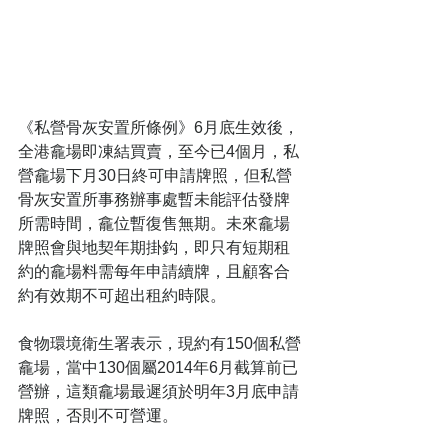
《私營骨灰安置所條例》6月底生效後，
全港龕場即凍結買賣，至今已4個月，私
營龕場下月30日終可申請牌照，但私營
骨灰安置所事務辦事處暫未能評估發牌
所需時間，龕位暫復售無期。未來龕場
牌照會與地契年期掛鈎，即只有短期租
約的龕場料需每年申請續牌，且顧客合
約有效期不可超出租約時限。
食物環境衛生署表示，現約有150個私營
龕場，當中130個屬2014年6月截算前已
營辦，這類龕場最遲須於明年3月底申請
牌照，否則不可營運。