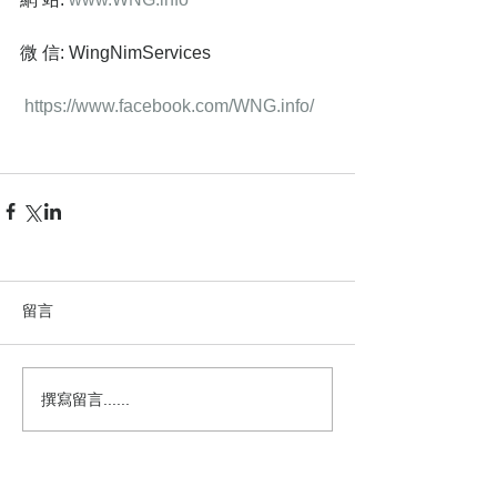
微 信: WingNimServices
https://www.facebook.com/WNG.info/   
留言
撰寫留言......