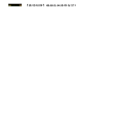
【龕場領牌】條例生效後骨灰可放
住宅上限10個
香港樓市高燒難降, 陰宅市場同樣
千金難求.
探射燈︰無牌廟宇闢建龕場 民政
零檢控
截至2017年8月2日，香港公營重
用骨灰龕輪候平均輪候時間是 58
個月 (4.8年)，最長輪候時間為 89
個月(7.4年)