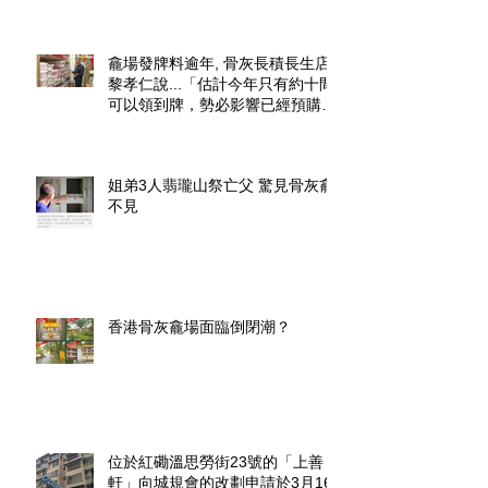
龕場發牌料逾年, 骨灰長積長生店.
黎孝仁說...「估計今年只有約十間
可以領到牌，勢必影響已經預購了
龕位的市民」.
姐弟3人翡瓏山祭亡父 驚見骨灰龕
不見
香港骨灰龕場面臨倒閉潮？
位於紅磡溫思勞街23號的「上善
軒」向城規會的改劃申請於3月16