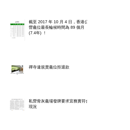
截至 2017 年 10 月 4 日，香港公
營龕位最長輪候時間為 89 個月
(7.4年) ！
禪寺違規賣龕位拒退款
私營骨灰龕場發牌要求宜務實符合
現況