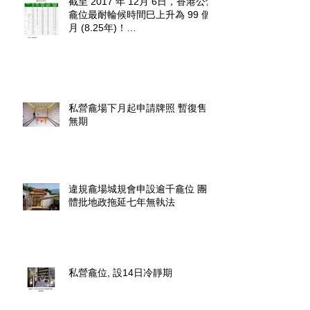
截至 2017 年 12月 6日，香港公營
龕位最耐輪候時間巳上升為 99 個
月 (8.25年)！
http://www.fehd.gov.hk/tc_chi/cc/u
sedniches_waitingt
私營龕場下月起申請牌照 暫復售
無期
違規龕場城規會申設逾千龕位 團
體批地政拖延七年無執法
私營龕位, 設14日冷靜期