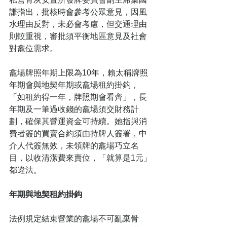
謙指出，批核時會參考公眾意見，因風
水理由反對，未必會考慮，但交通理由
則較重視，審批須平衡地區意見及社會
對龕位需求。
龕場牌照年期上限為10年，賴太稱牌照
年期會與地契年期或龕場租約掛鈎，
「如租約得一年，牌照期會看齊」，長
年期及一筆過收錢的龕場須交財務計
劃，確保其營運資金可持續。她指與消
費者簽的買賣合約須由持牌人簽署，中
介人代簽無效，未領牌的龕場巧立名
目，以收清潔費來賣位，「就算是1元」
都違法。
年期與地契租約掛鈎
法例規定結束營業的龕場不可亂棄骨