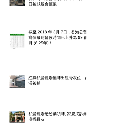
日被城規會拒絕
截至 2018 年 3月 7日，香港公營
龕位最耐輪候時間巳上升為 99 個
月 (8.25年)！
紅磡私營龕場無牌出租骨灰位 兩
漢被捕
私營龕場恐紛棄領牌, 家屬哭訴無
處擺骨灰