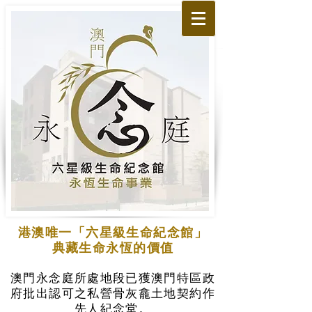
港澳唯一「六星級生命紀念館」
典藏生命永恆的價值
澳門永念庭所處地段已獲澳門特區政
府批出認可之私營骨灰龕土地契約作
先人紀念堂。