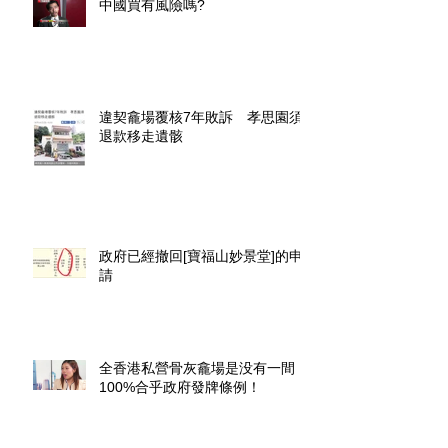
中國買有風險嗎?
違契龕場覆核7年敗訴 孝思園須
退款移走遺骸
政府已經撤回[寶福山妙景堂]的申
請
全香港私營骨灰龕場是没有一間
100%合乎政府發牌條例！