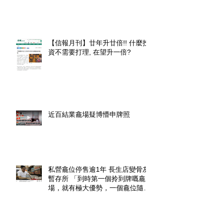
【信報月刊】廿年升廿倍!! 什麼投
資不需要打理, 在望升一倍?
近百結業龕場疑博懵申牌照
私營龕位停售逾1年 長生店變骨灰
暫存所 「到時第一個拎到牌嘅龕
場，就有極大優勢，一個龕位隨時
升價幾倍」