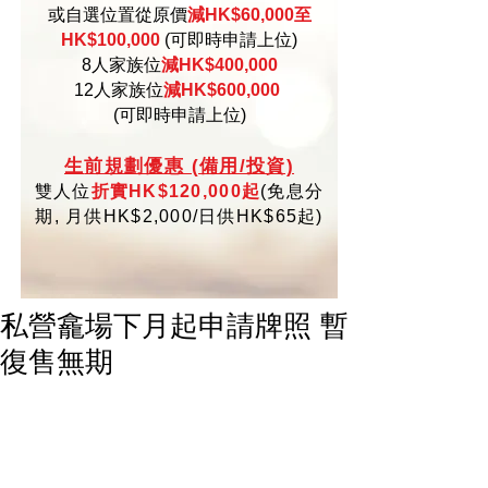
或自選位置從原價
減HK$60,000至
HK$100,000
(可即時申請上位)
8人家族位
減HK$400,000
12人家族位
減HK$600,000
(可即時申請上位)
生
前規劃優惠 (備用/投資)
雙人位
折實HK$120,000起
(
免
息分
期,
月供HK$2,000/日供HK$65起)
私營龕場下月起申請牌照 暫
復售無期