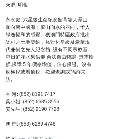
來源: 明報
永念庭, 六星級生命紀念館背靠大潭山，
面向南中國海；倚山面水的座向，予人
靜逸暢和的感覺。獲澳門特區政府批出
認可之土地契約，私營化星級及豪華現
代兼備之先人紀念館. 設有不同宗教區. 
每日鮮花水果供奉.合法自由轉讓, 無需輪
候,保障 5 年價格增值，信心保證。沒有
辣椒稅或增值稅。歡迎查詢或預約探
訪。
香 港: (852) 8191 7417
葉小姐: (852) 6685 3556
姜先生: (852) 9190 7728
澳 門: (853) 6289 4748
網 站: 
www.WNG.info