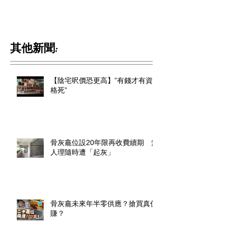
其他新聞:
【陰宅呎價恐更高】”有錢才有資
格死”
骨灰龕位設20年限再收費續期 無
人理隨時遭「起灰」
骨灰龕未來年半零供應？搶買真係
賺？