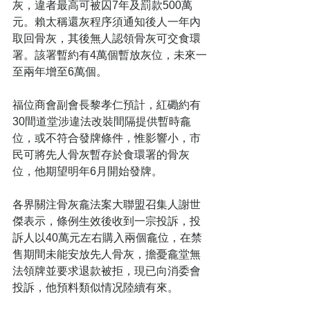
灰，違者最高可被囚7年及罰款500萬
元。賴太稱還灰程序須通知後人一年內
取回骨灰，其後無人認領骨灰可交食環
署。該署暫約有4萬個暫放灰位，未來一
至兩年增至6萬個。
福位商會副會長黎孝仁預計，紅磡約有
30間道堂涉違法改裝間隔提供暫時龕
位，或不符合發牌條件，惟影響小，市
民可將先人骨灰暫存於食環署的骨灰
位，他期望明年6月開始發牌。
各界關注骨灰龕法案大聯盟召集人謝世
傑表示，條例生效後收到一宗投訴，投
訴人以40萬元左右購入兩個龕位，在禁
售期間未能安放先人骨灰，擔憂龕堂無
法領牌並要求退款被拒，現已向消委會
投訴，他預料類似情况陸續有來。 