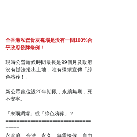
全香港私營骨灰龕場是没有一間100%合
乎政府發牌條例！
現時公營輪候時間最長是99個月及政府
沒有辦法撥出土地，唯有繼續宣傳「綠
色殯葬！」
新公眾龕位設20年期限，永續無期，死
不安寧。
「未雨綢繆」或「綠色殯葬」？
===============================
=====
永念庭，合法，永久，無需輪候，自由