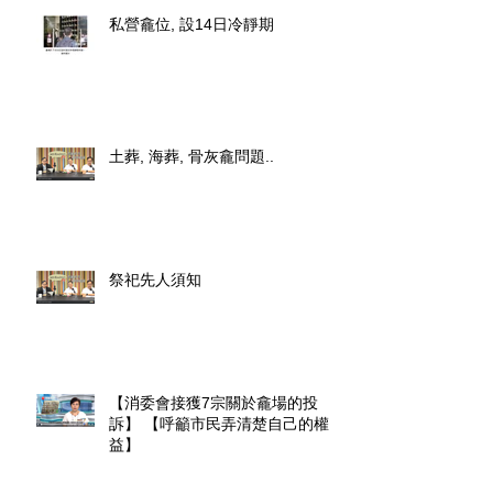
私營龕位, 設14日冷靜期
土葬, 海葬, 骨灰龕問題..
祭祀先人須知
【消委會接獲7宗關於龕場的投
訴】 【呼籲市民弄清楚自己的權
益】