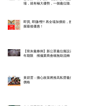
場，就有極大優勢，一個龕位隨時
升價幾倍」
即買, 即賺/慳!! 再全場加價前，把
握最後優惠！
【骨灰龕條例】新公眾龕位擬設20
年期限 殯儀業商會稱無助流轉
黃碧雲：擔心政策將推高私營龕位
價格