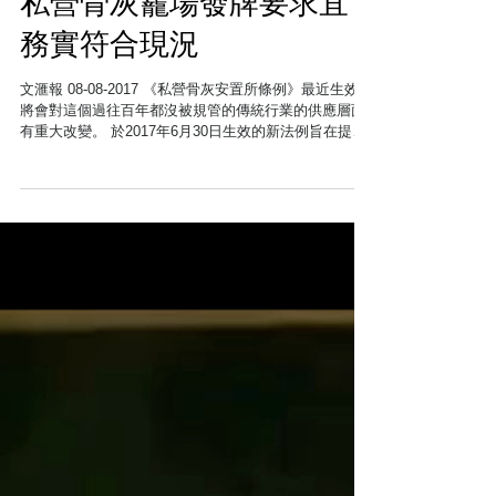
私營骨灰龕場發牌要求宜
務實符合現況
文滙報 08-08-2017 《私營骨灰安置所條例》最近生效，
將會對這個過往百年都沒被規管的傳統行業的供應層面
有重大改變。 於2017年6月30日生效的新法例旨在提高
對消費者的保障，規定私營骨灰安置所必須領有牌照或
豁免書，方可售賣或出租新龕位。 ...