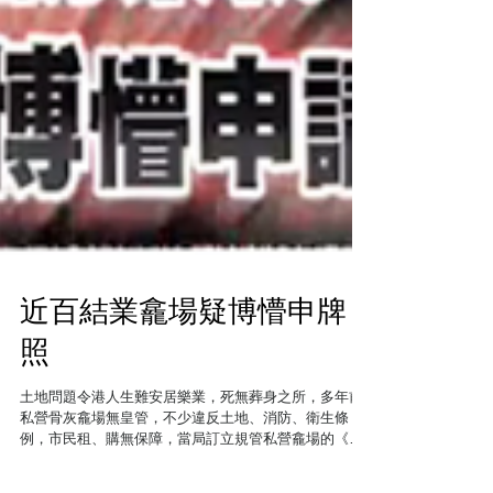
近百結業龕場疑博懵申牌
照
土地問題令港人生難安居樂業，死無葬身之所，多年前