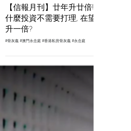
【信報月刊】廿年升廿倍!!
什麼投資不需要打理, 在望
升一倍?
#骨灰龕 #澳門永念庭 #香港私营骨灰龕 #永念庭