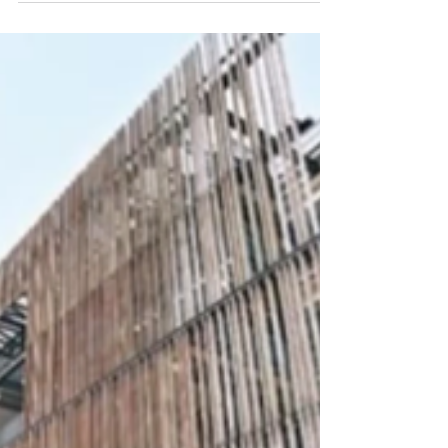
私營骨灰龕場無皇管，不少違反土地、消防、衛生條
例，市民租、購無保障，當局訂立規管私營龕場的《私
營骨灰安置所條例》生效超過一年，情況是否有改善？
紫雲仙苑及弘道堂，是兩間早前被政府入稟法院要求勒
令停業的龕場，雖然已被當局確認「清...