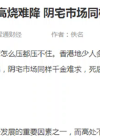
【龕場領牌】條例生效後
骨灰可放住宅上限10個
【新增內容】 《私營骨灰安置所條例》將於下月30日刊
憲並生效，即政府設立發牌制度規管私營骨灰安置所的
營辦，在香港營辦私營骨灰安置所，必須領有牌照、豁
免書或暫免法律責任書，只有取得牌照的私營骨灰安置
所才可售賣或新出租龕位。政府設9個月寬限期，此期限
內目前已營業的龕場可繼續營辦...