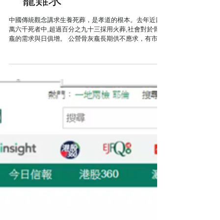
一龕難求
中國傳統觀念講求生養死葬，是孝道的根本。去年近四
萬六千死者中,超過百分之九十三採用火葬,社會對於骨灰
龕的需求與日俱增。 公營骨灰龕長期供不應求，有市民
轉向私營骨灰龕場買位，為了加強規管，《私營骨灰安
置所條例草案》在2017年中刊憲並生效，正式設立發牌
制度，而在兩個月前，私營...