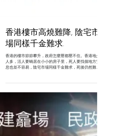
香港樓市高燒難降, 陰宅市
場同樣千金難求.
香港的樓市節節攀升，政府怎麼壓都壓不住。香港地少
人多，活人要蝸居在小小的房子里，死人要找個地方安