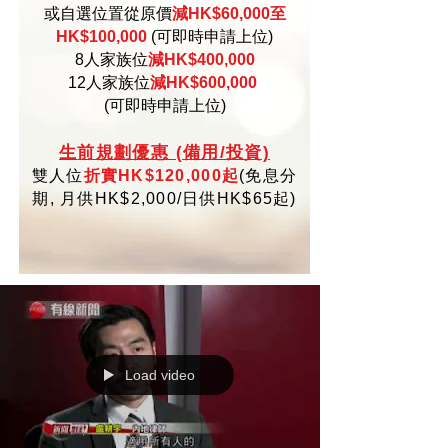
或自選位置從原價
減HK$60,000至
HK$100,000
(可即時申請上位)
8人家族位
減HK$400,000
12人家族位
減HK$600,000
(可即時申請上位)
生
前規劃優惠 (備用/投資)
雙人位
折實HK$120,000起
(
免
息分
期,
月供HK$2,000/日供HK$65起)
Load video