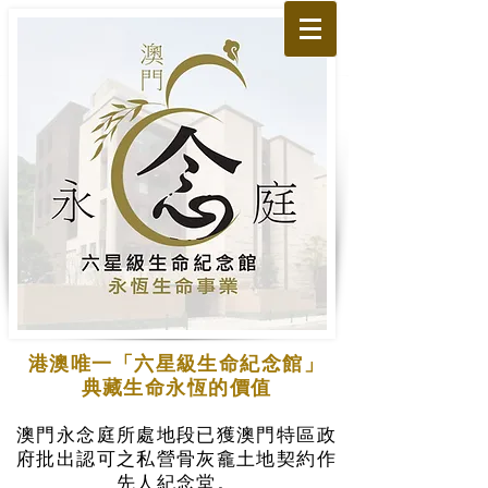
港澳唯一「六星級生命紀念館」
典藏生命永恆的價值
澳門永念庭所處地段已獲澳門特區政
府批出認可之私營骨灰龕土地契約作
先人紀念堂。