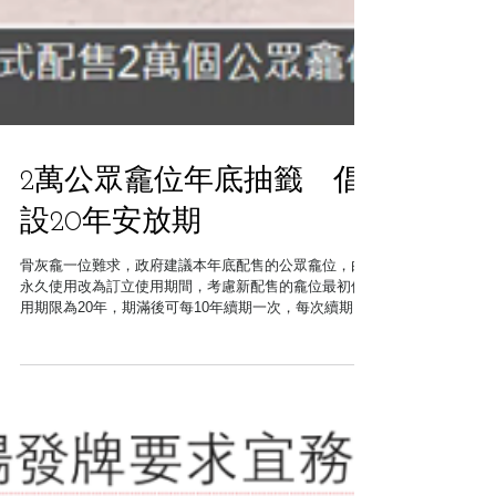
2萬公眾龕位年底抽籤 倡
設20年安放期
骨灰龕一位難求，政府建議本年底配售的公眾龕位，由
永久使用改為訂立使用期間，考慮新配售的龕位最初使
用期限為20年，期滿後可每10年續期一次，每次續期繳
付指定費用。 食物及衞生局和食物環境衞生署向立法會
提交文件，指公眾龕位每次期限屆滿前，政府會聯絡骨