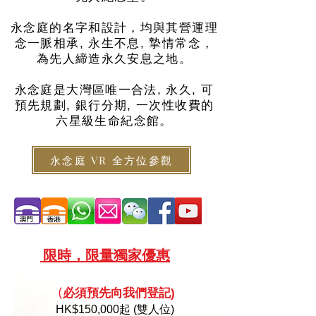
永念庭的名字和設計，均與其營運理
念一脈相承, 永生不息, 摯情常念，
為先人締造永久安息之地。
永念庭是大灣區唯一合法, 永久, 可
預先規劃, 銀行分期, 一次性收費的
六星級生命紀念館。
永念庭 VR 全方位參觀
限
時，限量
獨家優惠
必須預
先向
我們登記)
(
HK
$150,000起 (雙人位)