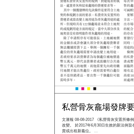
私營骨灰龕場發牌
文滙報 08-08-2017 《私營骨灰安置所條例》最近生效，將會對這個過往百年都沒被規管的傳統行業的供應層面有重大
改變。 於2017年6月30日生效的新
賣或出租新龕位。 ...