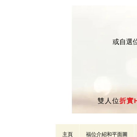
或自選
雙人位
折實H
主頁
福位介紹和平面圖