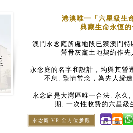
港澳唯一「六星級生
典藏生命永恆
澳門永念庭所處地段已獲澳門特
營骨灰龕土地契約作先
永念庭的名字和設計，均與其營運
不息, 摯情常念，為先人締
永念庭是大灣區唯一合法, 永久,
期, 一次性收費的六星級
永念庭 VR 全方位參觀