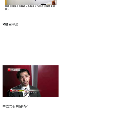
❌撤回申請
中國買有風險嗎?