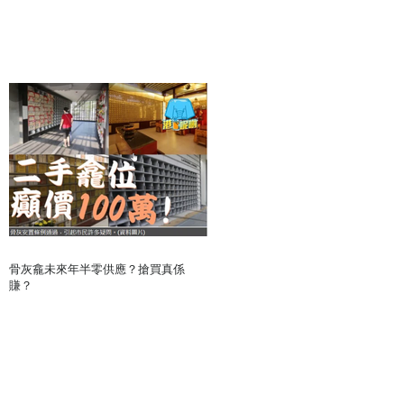
骨灰龕未來年半零供應？搶買真係
賺？