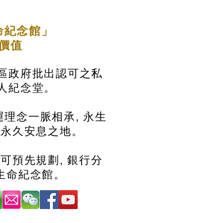
命紀念館」
的價值
區政府批出認可之私
人紀念堂。
理念一脈相承, 永生
造永久安息之地。
 可預先規劃, 銀行分
生命紀念館。