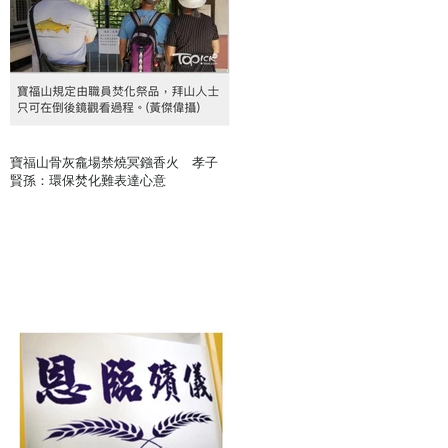
寶福山骨灰龕場禁燒冥鏹香火 孝子
賢孫：環保焚化難表達心意