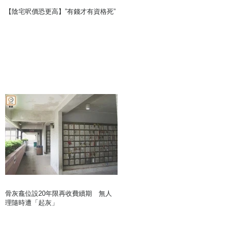
【陰宅呎價恐更高】”有錢才有資格死”
骨灰龕位設20年限再收費續期 無人
理隨時遭「起灰」