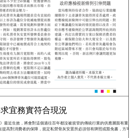
要求宜務實符合現況
法例旨在提高對消費者的保障，規定私營骨灰安置所必須領有牌照或豁免書，方可售