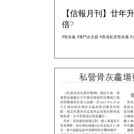
【信報月刊】廿年升廿
倍?
#骨灰龕 #澳