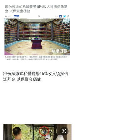
部份預繳式私營龕場15%收入須撥信
託基金 以保資金穩健