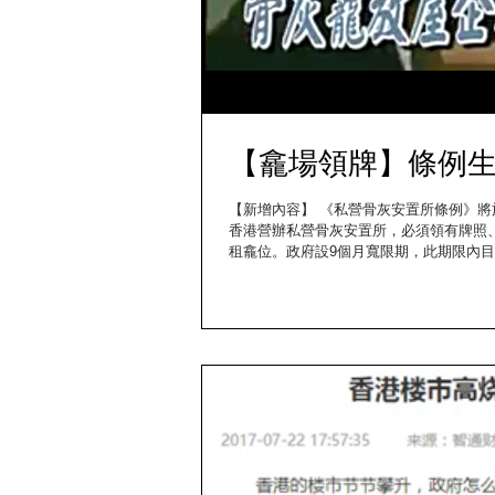
【龕場領牌】條例生
【新增內容】 《私營骨灰安置所條例》將
香港營辦私營骨灰安置所，必須領有牌照
租龕位。政府設9個月寬限期，此期限內目前