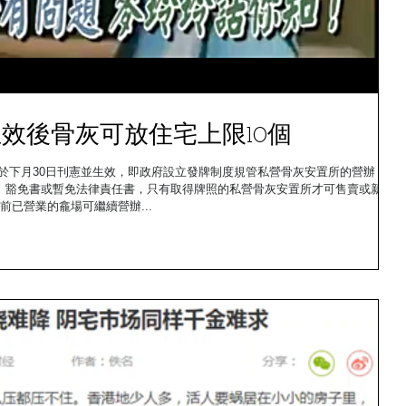
效後骨灰可放住宅上限10個
於下月30日刊憲並生效，即政府設立發牌制度規管私營骨灰安置所的營辦，在
、豁免書或暫免法律責任書，只有取得牌照的私營骨灰安置所才可售賣或新出
已營業的龕場可繼續營辦...