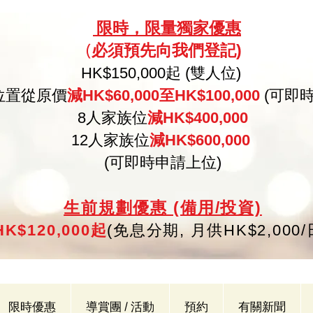
限
時，限量
獨家優惠
必須預
先向
我們登記)
(
HK
$150,000起 (雙人位)
位置從原價
減HK$60,000至HK$100,000
(可即
8人家族位
減HK$400,000
12人家族位
減HK$600,000
(可即時申請上位)
生
前規劃優惠 (備用/投資)
K$120,000起
(
免
息分期,
月供HK$2,000
限時優惠
導賞團 / 活動
預約
有關新聞