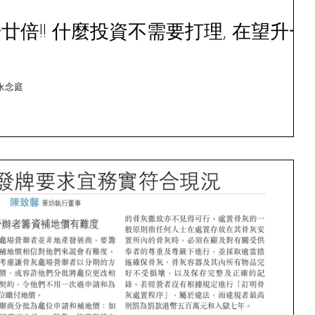
倍!! 什麼投資不需要打理, 在望升一
門永念庭 #香港私营骨灰龕 #永念庭