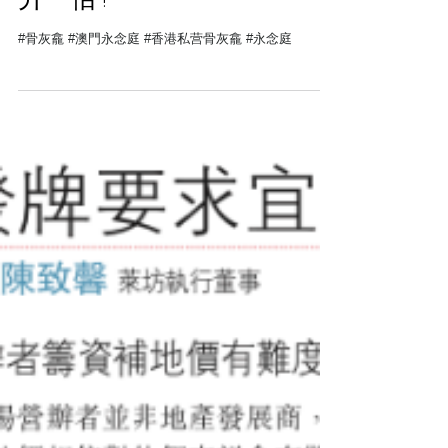
什麼投資不需要打理, 在望
升一倍?
#骨灰龕 #澳門永念庭 #香港私营骨灰龕 #永念庭