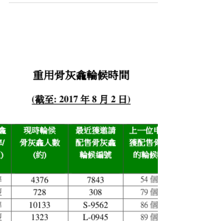
探射燈︰無牌廟宇闢建龕
場 民政零檢控
「無牌」廟宇亂象叢生！全港約有250多間沒有註冊的私
營廟宇，佔約600間華人廟宇中超過4成，在缺乏監管
下，衍生不少問題，東網記者追查發現，部分無牌廟宇
疑趁《私營骨灰安置所條例》本月底生效前作「最後衝
刺」，公然推銷無牌骨灰龕位；部分廟宇更變身「麻雀
館」，清靜地長期被「酒色財氣...