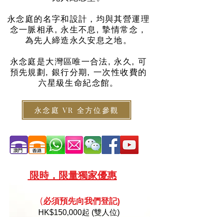
永念庭的名字和設計，均與其營運理
念一脈相承, 永生不息, 摯情常念，
為先人締造永久安息之地。
永念庭是大灣區唯一合法, 永久, 可
預先規劃, 銀行分期, 一次性收費的
六星級生命紀念館。
永念庭 VR 全方位參觀
限
時，限量
獨家優惠
必須預
先向
我們登記)
(
HK
$150,000起 (雙人位)