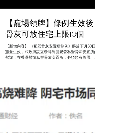
【龕場領牌】條例生效後
骨灰可放住宅上限10個
【新增內容】 《私營骨灰安置所條例》將於下月30日刊
憲並生效，即政府設立發牌制度規管私營骨灰安置所的
營辦，在香港營辦私營骨灰安置所，必須領有牌照、豁
免書或暫免法律責任書，只有取得牌照的私營骨灰安置
所才可售賣或新出租龕位。政府設9個月寬限期，此期限
內目前已營業的龕場可繼續營辦...