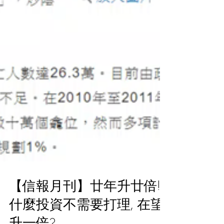
【信報月刊】廿年升廿倍!!