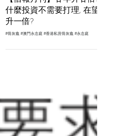
【信報月刊】廿年升廿倍!!
什麼投資不需要打理, 在望
升一倍?
#骨灰龕 #澳門永念庭 #香港私营骨灰龕 #永念庭