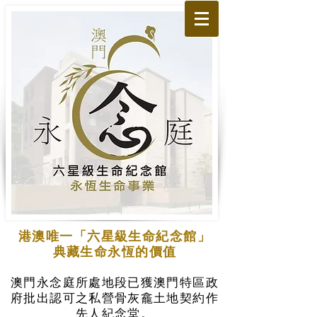
港澳唯一「六星級生命紀念館」
典藏生命永恆的價值
澳門永念庭所處地段已獲澳門特區政
府批出認可之私營骨灰龕土地契約作
先人紀念堂。