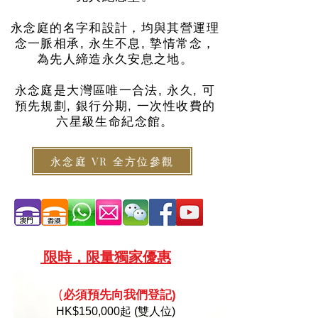
永念庭的名字和設計，均與其營運理
念一脈相承, 永生不息, 摯情常念，
為先人締造永久安息之地。
永念庭是大灣區唯一合法, 永久, 可
預先規劃, 銀行分期, 一次性收費的
六星級生命紀念館。
永念庭 VR 全方位參觀
限
時，限量
獨家優惠
必須預
先向
我們登記)
(
HK
$150,000起 (雙人位)