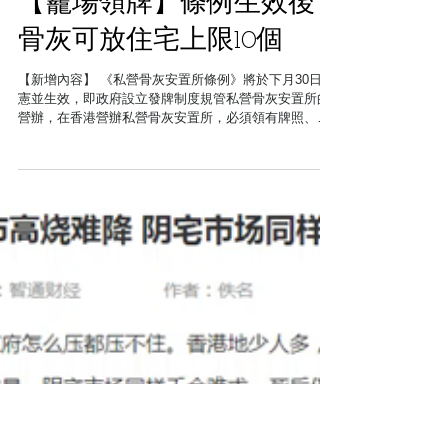
【龕場領牌】條例生效後
骨灰可放住宅上限10個
【新增內容】 《私營骨灰安置所條例》將於下月30日刊
憲並生效，即政府設立發牌制度規管私營骨灰安置所的
營辦，在香港營辦私營骨灰安置所，必須領有牌照、豁
免書或暫免法律責任書，只有取得牌照的私營骨灰安置
所才可售賣或新出租龕位。政府設9個月寬限期，此期限
內目前已營業的龕場可繼續營辦...