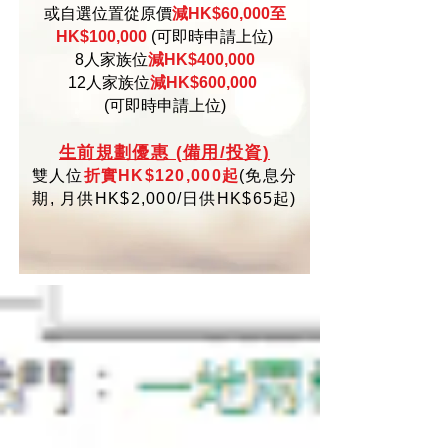
或自選位置從原價
減HK$60,000至
HK$100,000
(可即時申請上位)
8人家族位
減HK$400,000
12人家族位
減HK$600,000
(可即時申請上位)
生
前規劃優惠 (備用/投資)
雙人位
折實HK$120,000起
(
免
息分
期,
月供HK$2,000/日供HK$65起)