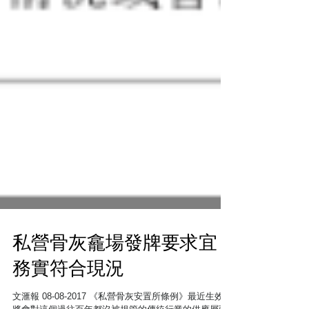
私營骨灰龕場發牌要求宜