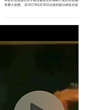
務實符合現況
文滙報 08-08-2017 《私營骨灰安置所條例》最近生效，
將會對這個過往百年都沒被規管的傳統行業的供應層面
有重大改變。 於2017年6月30日生效的新法例旨在提高
對消費者的保障，規定私營骨灰安置所必須領有牌照或
豁免書，方可售賣或出租新龕位。 ...