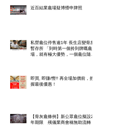
近百結業龕場疑博懵申牌照
私營龕位停售逾1年 長生店變骨灰
暫存所 「到時第一個拎到牌嘅龕
場，就有極大優勢，一個龕位隨時
升價幾倍」
即買, 即賺/慳!! 再全場加價前，把
握最後優惠！
【骨灰龕條例】新公眾龕位擬設20
年期限 殯儀業商會稱無助流轉