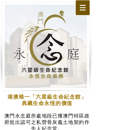
港澳唯一「六星級生命紀念館」
典藏生命永恆的價值
澳門永念庭所處地段已獲澳門特區政
府批出認可之私營骨灰龕土地契約作
先人紀念堂。