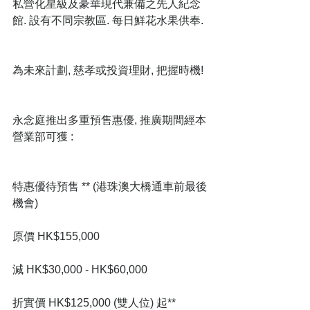
私營化星級及豪華現代兼備之先人紀念
館. 設有不同宗教區. 每日鮮花水果供奉.
為未來計劃, 慈孝或投資理財, 把握時機!
永念庭推出多重預售惠優, 推廣期間經本
營業部可獲 :
特惠優待預售 ** (港珠澳大橋通車前最後
機會)
原價 HK$155,000
減 HK$30,000 - HK$60,000
折實價 HK$125,000 (雙人位) 起**