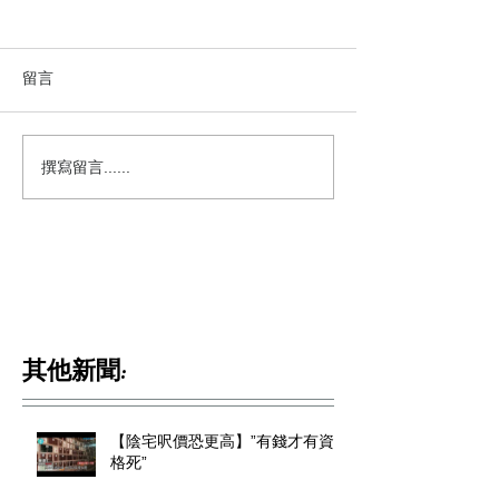
留言
撰寫留言......
其他新聞:
【陰宅呎價恐更高】”有錢才有資
格死”