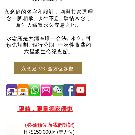
永念庭的名字和設計，均與其營運理
念一脈相承, 永生不息, 摯情常念，
為先人締造永久安息之地。
永念庭是大灣區唯一合法, 永久, 可
預先規劃, 銀行分期, 一次性收費的
六星級生命紀念館。
永念庭 VR 全方位參觀
限
時，限量
獨家優惠
必須預
先向
我們登記)
(
HK
$150,000起 (雙人位)