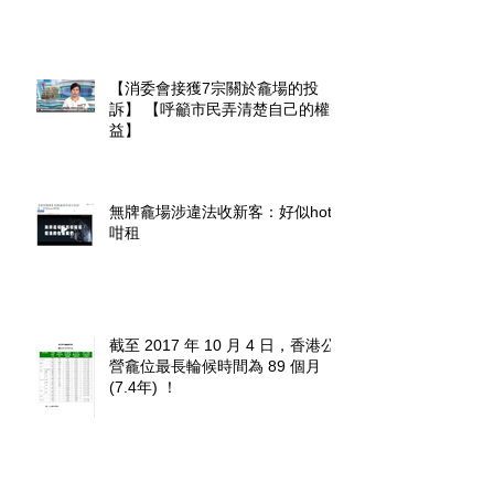
【消委會接獲7宗關於龕場的投
訴】 【呼籲市民弄清楚自己的權
益】
無牌龕場涉違法收新客：好似hotel
咁租
截至 2017 年 10 月 4 日，香港公
營龕位最長輪候時間為 89 個月
(7.4年) ！