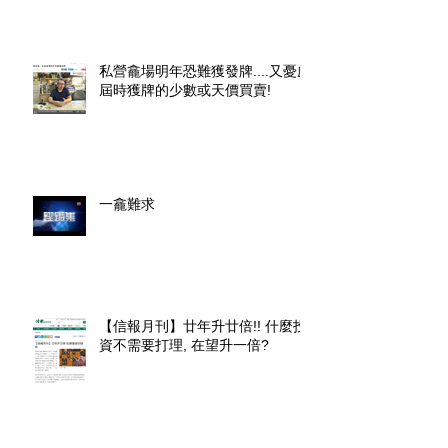
私營龕場明年恐難獲發牌....又憂慮
屆時獲牌的少數或天價買賣!
一龕難求
【信報月刊】廿年升廿倍!! 什麼投
資不需要打理, 在望升一倍?