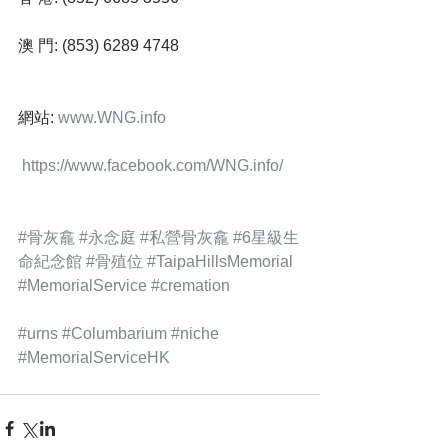
澳 門: (853) 6289 4748
網站: 
www.WNG.info 
 https://www.facebook.com/WNG.info/ 
#骨灰龕
#永念庭
#私營骨灰龕
#6星級生
命紀念館
#骨殖位
#TaipaHillsMemorial
#MemorialService
#cremation
#urns
#Columbarium
#niche
#MemorialServiceHK