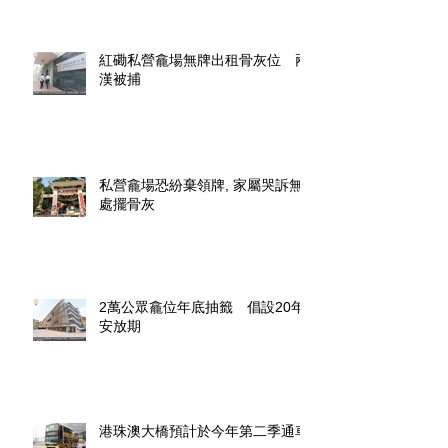
紅磡私營龕場無牌出租骨灰位 兩
漢被捕
私營龕場恐紛棄領牌, 家屬哭訴無
處擺骨灰
2萬公眾龕位年底抽籤 倡設20年
安放期
港珠澳大橋預計於今年第二季通車