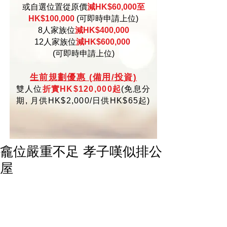
或自選位置從原價
減HK$60,000至
HK$100,000
(可即時申請上位)
8人家族位
減HK$400,000
12人家族位
減HK$600,000
(可即時申請上位)
生
前規劃優惠 (備用/投資)
雙人位
折實HK$120,000起
(
免
息分
期,
月供HK$2,000/日供HK$65起)
龕位嚴重不足 孝子嘆似排公
屋