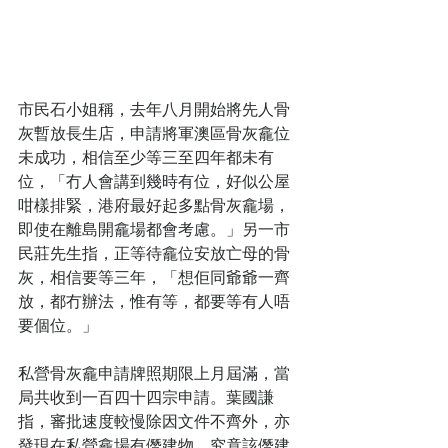
市民石小姐稱，去年八月開始將先人骨
灰暫放長生店，申請將軍澳區骨灰龕位
未成功，相信至少等三至四年都未有
位，「冇人會講到幾時有位，好似公屋
咁樣排緊，港府最好起多點骨灰龕場，
即使在離島開龕場都會考慮。」另一市
民莊先生指，正等待龕位安放亡母的骨
灰，相信要等三年，「想佢同爺爺一齊
放，都冇辦法，惟有等，都要等有人唔
要個位。」
私營骨灰龕申請牌照期限上月屆滿，當
局共收到一百四十四宗申請。葉國謙
指，審批速度較慢除因文件不齊外，亦
發現在私營龕場有僭建物。究竟該僭建