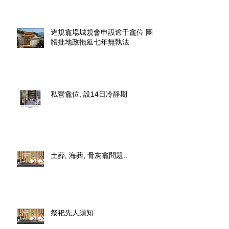
違規龕場城規會申設逾千龕位 團
體批地政拖延七年無執法
私營龕位, 設14日冷靜期
土葬, 海葬, 骨灰龕問題..
祭祀先人須知