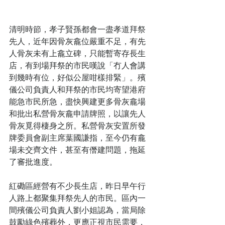
清明時節，孝子賢孫都會一盡孝道拜祭
先人，近年因骨灰龕位嚴重不足，有先
人骨灰未有上龕立碑，只能暫寄存長生
店，有到場拜祭的市民嘆說「冇人會講
到幾時有位，好似公屋咁樣排緊」。殯
儀公司負責人和拜祭的市民均寄望港府
能急市民所急，盡快興建更多骨灰龕場
和批出私營骨灰龕申請牌照，以讓先人
骨灰覓得棲身之所。私營骨灰安置所發
牌委員會副主席葉國謙指，至今仍有龕
場未交齊文件，甚至有僭建問題，拖延
了審批進度。
紅磡區經營有不少長生店，昨日早午行
人路上都聚集拜祭先人的市民。區內一
間殯儀公司負責人劉小姐認為，當局除
鼓勵綠色殯葬外，更應正視市民需要，