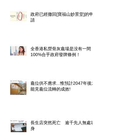
政府已經撤回[寶福山妙景堂]的申
請
全香港私營骨灰龕場是没有一間
100%合乎政府發牌條例！
龕位供不應求...惟預計2047年後才
能見龕位流轉的成效!
長生店突然死亡 逾千先人無處容
身