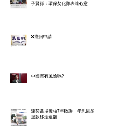
子賢孫：環保焚化難表達心意
❌撤回申請
中國買有風險嗎?
違契龕場覆核7年敗訴 孝思園須
退款移走遺骸