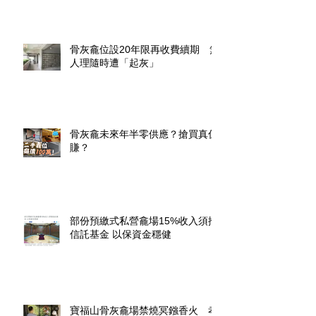
骨灰龕位設20年限再收費續期 無
人理隨時遭「起灰」
骨灰龕未來年半零供應？搶買真係
賺？
部份預繳式私營龕場15%收入須撥
信託基金 以保資金穩健
寶福山骨灰龕場禁燒冥鏹香火 孝