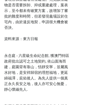
物是否需要拆卸、抑或重建處理，葉表
示，至今都未有確實方案，故增加了審
批的難度和時間，但若發現龕場設於住
宅內，由於違反地契，申請很大機會被
否決。 
資料來源：東方日報
永念庭 - 六星級生命紀念館, 獲澳門特區
政府批出認可之土地契約, 依山面海而
建，庭園背有靠山，恬靜安寧，並屬風
水好地，是安祥歸宿的理想福地，更延
綿福澤，庇佑後人。為先人提供一個真
正永久長安之地，後人亦可安心無憂，
靜心懷緬先人.