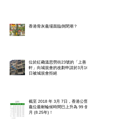
香港骨灰龕場面臨倒閉潮？
位於紅磡溫思勞街23號的「上善
軒」向城規會的改劃申請於3月16
日被城規會拒絕
截至 2018 年 3月 7日，香港公營
龕位最耐輪候時間巳上升為 99 個
月 (8.25年)！