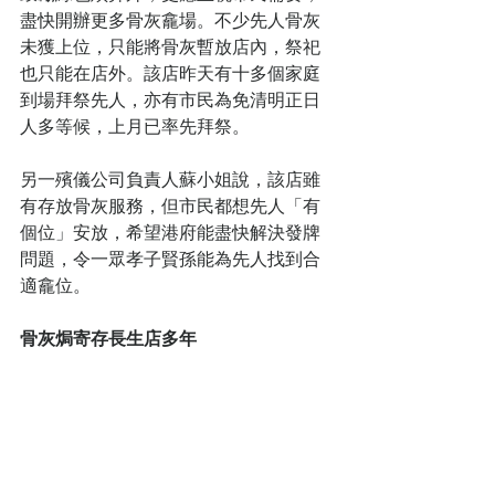
盡快開辦更多骨灰龕場。不少先人骨灰
未獲上位，只能將骨灰暫放店內，祭祀
也只能在店外。該店昨天有十多個家庭
到場拜祭先人，亦有市民為免清明正日
人多等候，上月已率先拜祭。
另一殯儀公司負責人蘇小姐說，該店雖
有存放骨灰服務，但市民都想先人「有
個位」安放，希望港府能盡快解決發牌
問題，令一眾孝子賢孫能為先人找到合
適龕位。
骨灰焗寄存長生店多年