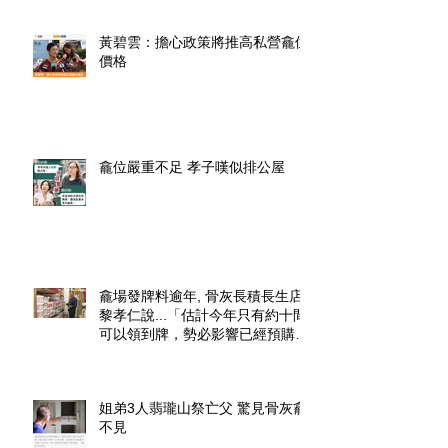
黃碧雲：擔心政策將推高私營龕位
價格
龕位嚴重不足 孝子嘆似排公屋
龕場發牌料逾年, 骨灰長積長生店.
黎孝仁說...「估計今年只有約十間
可以領到牌，勢必影響已經預購了
龕位的市民」.
姐弟3人翡瓏山祭亡父 驚見骨灰龕
不見