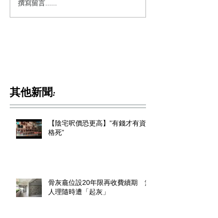
撰寫留言......
其他新聞:
【陰宅呎價恐更高】”有錢才有資
格死”
骨灰龕位設20年限再收費續期 無
人理隨時遭「起灰」