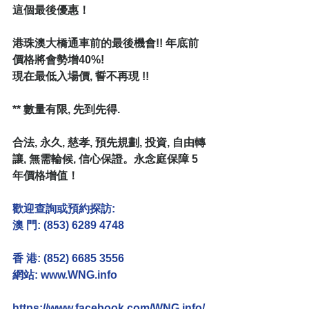
這個最後優惠！
港珠澳大橋通車前的最後機會!! 年底前
價格將會勢增40%!
現在最低入場價, 誓不再現 !!
** 數量有限, 先到先得.
合法, 永久, 慈孝, 預先規劃, 投資, 自由轉
讓, 無需輪候, 信心保證。永念庭保障 5 
年價格增值！
歡迎查詢或預約探訪:
澳 門: (853) 6289 4748
香 港: (852) 6685 3556
網站: 
www.WNG.info
https://www.facebook.com/WNG.info/