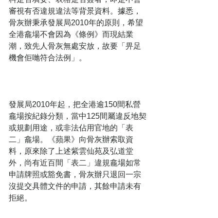
審視有否違規違法等背景資料。據悉，
骨灰辦秉承發展局2010年的原則，希望
全港龕場不會因為《條例》而現結業
潮，致先人骨灰無處安放，故要「畀足
機會佢哋符合法例」。
發展局2010年起，把全港逾150間私營
龕場按紀錄分類，當中125間屬違反地契
或規劃用途，或非法佔用官地的「表
二」龕場。《蘋果》向骨灰辦索取資
料，原來除了上述紫雲仙苑及弘道堂
外，尚有近百間「表二」違規龕場如常
申請牌照或豁免書，骨灰辦只退回一宗
沒提交具體文件的申請，其餘申請未有
拒絕。