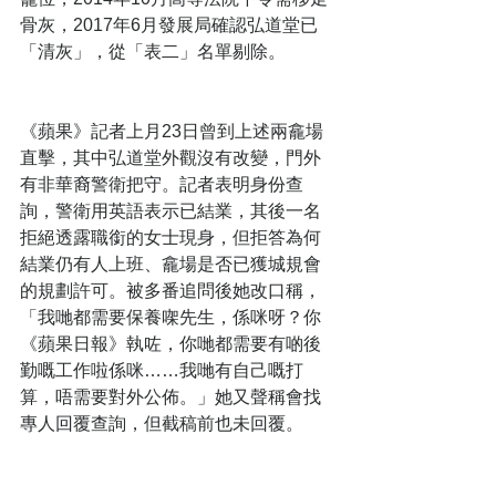
骨灰，2017年6月發展局確認弘道堂已
「清灰」，從「表二」名單剔除。
《蘋果》記者上月23日曾到上述兩龕場
直擊，其中弘道堂外觀沒有改變，門外
有非華裔警衛把守。記者表明身份查
詢，警衛用英語表示已結業，其後一名
拒絕透露職銜的女士現身，但拒答為何
結業仍有人上班、龕場是否已獲城規會
的規劃許可。被多番追問後她改口稱，
「我哋都需要保養㗎先生，係咪呀？你
《蘋果日報》執咗，你哋都需要有啲後
勤嘅工作啦係咪……我哋有自己嘅打
算，唔需要對外公佈。」她又聲稱會找
專人回覆查詢，但截稿前也未回覆。