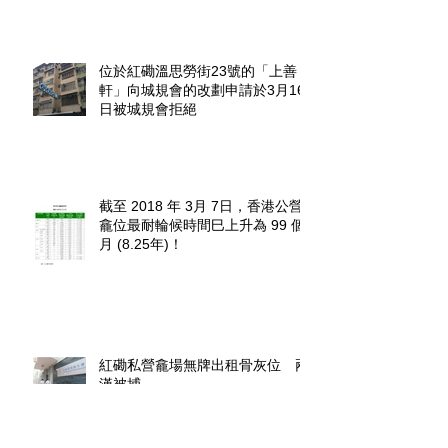
位於紅磡溫思勞街23號的「上善
軒」向城規會的改劃申請於3月16
日被城規會拒絕
截至 2018 年 3月 7日，香港公營
龕位最耐輪候時間巳上升為 99 個
月 (8.25年)！
紅磡私營龕場無牌出租骨灰位 兩
漢被捕