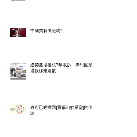
中國買有風險嗎?
違契龕場覆核7年敗訴 孝思園須
退款移走遺骸
政府已經撤回[寶福山妙景堂]的申
請