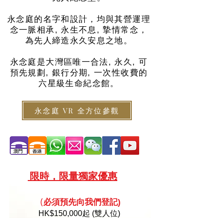
永念庭的名字和設計，均與其營運理
念一脈相承, 永生不息, 摯情常念，
為先人締造永久安息之地。
永念庭是大灣區唯一合法, 永久, 可
預先規劃, 銀行分期, 一次性收費的
六星級生命紀念館。
永念庭 VR 全方位參觀
限
時，限量
獨家優惠
必須預
先向
我們登記)
(
HK
$150,000起 (雙人位)