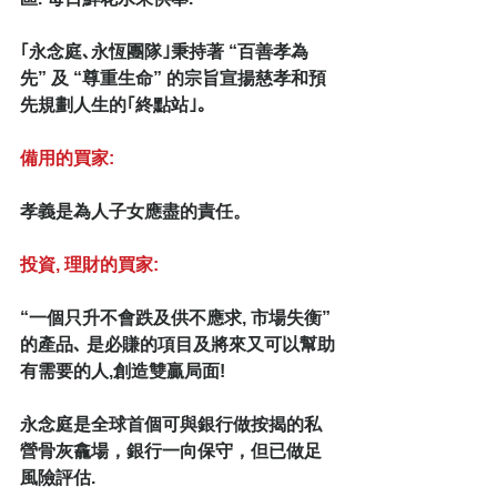
｢永念庭､永恆團隊｣秉持著 “百善孝為
先” 及 “尊重生命” 的宗旨宣揚慈孝和預
先規劃人生的｢終點站｣｡
備用的買家:
孝義是為人子女應盡的責任。
投資, 理財的買家: 
“一個只升不會跌及供不應求, 市場失衡”
的產品､ 是必賺的項目及將來又可以幫助
有需要的人,創造雙贏局面!
永念庭是全球首個可與銀行做按揭的私
營骨灰龕場，銀行一向保守，但已做足
風險評估.