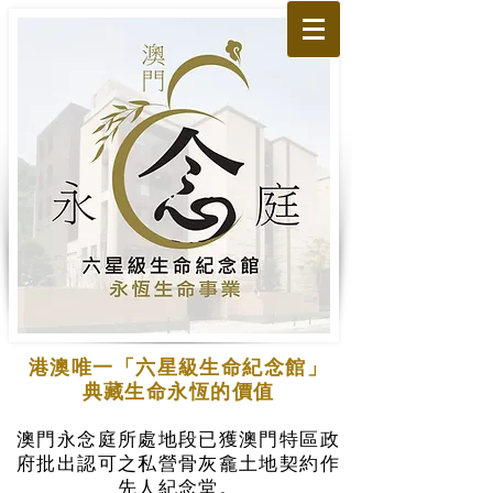
港澳唯一「六星級生命紀念館」
典藏生命永恆的價值
澳門永念庭所處地段已獲澳門特區政
府批出認可之私營骨灰龕土地契約作
先人紀念堂。