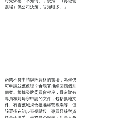
時先聲稱「不知情」，後指「（再經營
龕場）係公司決策，唔知咁多。」
兩間不符申請牌照資格的龕場，為何仍
可申請並獲處理？食環署拒絕回應個別
個案。根據發牌委員會程序，骨灰辦有
專員核對每宗申請的文件，包括批地文
件、有否獲城規會批准經營龕場等，但
該署指在初步審視階段，專員只核對資
料是否填妥、表格是否簽署；即是不會