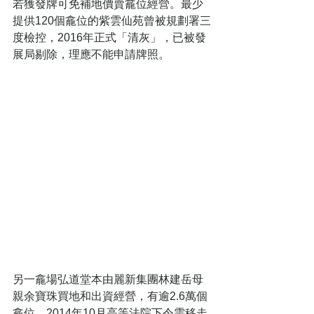
若獲發牌可免補地價賣龕位經營。最少
提供120個龕位的紫雲仙苑曾被規劃署三
度檢控，2016年正式「清灰」，已被發
展局剔除，理應不能申請牌照。
另一龕場弘道堂本由麗新集團林建岳母
親余寶珠買地和出資經營，有逾2.6萬個
龕位，2014年10月高等法院下令需移走