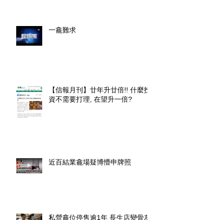
一龕難求
【信報月刊】廿年升廿倍!! 什麼投
資不需要打理, 在望升一倍?
近百結業龕場疑博懵申牌照
私營龕位停售逾1年 長生店變骨灰