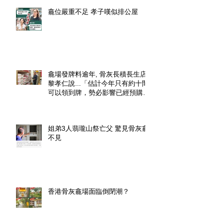
龕位嚴重不足 孝子嘆似排公屋
龕場發牌料逾年, 骨灰長積長生店.
黎孝仁說...「估計今年只有約十間
可以領到牌，勢必影響已經預購了
龕位的市民」.
姐弟3人翡瓏山祭亡父 驚見骨灰龕
不見
香港骨灰龕場面臨倒閉潮？