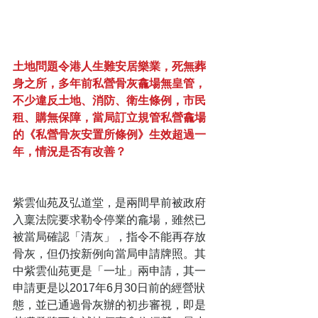
土地問題令港人生難安居樂業，死無葬
身之所，多年前私營骨灰龕場無皇管，
不少違反土地、消防、衛生條例，市民
租、購無保障，當局訂立規管私營龕場
的《私營骨灰安置所條例》生效超過一
年，情況是否有改善？
紫雲仙苑及弘道堂，是兩間早前被政府
入稟法院要求勒令停業的龕場，雖然已
被當局確認「清灰」，指令不能再存放
骨灰，但仍按新例向當局申請牌照。其
中紫雲仙苑更是「一址」兩申請，其一
申請更是以2017年6月30日前的經營狀
態，並已通過骨灰辦的初步審視，即是