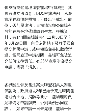
骨灰辦寬鬆處理違規龕場申請牌照，其
實有違立法原意，因為根據法例，私營
龕場在取得牌照前，不能出售或出租龕
位，否則屬違法，目前情況卻令龕場有
可能在灰色地帶繼續做生意。根據資
料，有144間龕場於去年12月30日至今
年3月29日間，向骨灰辦轄下發牌委員會
提交牌照申請，或申領豁免書以繼續營
運。當局處理申請期間，龕場可免被追
究任何法律責任。有23間龕場則沒提交
申請，需要「清灰」。
各界關注骨灰龕法案大聯盟召集人謝世
傑認為，政府過去8年已給予充足時間龕
場迎合土地、消防等要求，龕場理應做
足準備才申請牌照，否則新例形同虛
設，「如果申請一日未處理，龕場一日