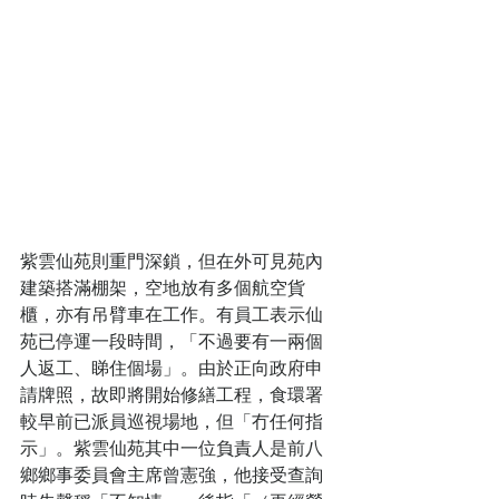
紫雲仙苑則重門深鎖，但在外可見苑內
建築搭滿棚架，空地放有多個航空貨
櫃，亦有吊臂車在工作。有員工表示仙
苑已停運一段時間，「不過要有一兩個
人返工、睇住個場」。由於正向政府申
請牌照，故即將開始修繕工程，食環署
較早前已派員巡視場地，但「冇任何指
示」。紫雲仙苑其中一位負責人是前八
鄉鄉事委員會主席曾憲強，他接受查詢