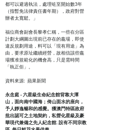
都可以避過執法，處理咗至開始數3年
（指暫免法律責任書年期），政府對營
辦者太寬鬆。」
福位商會副會長黎孝仁稱，一些在分區
計劃大綱圖出現前已存在的龕場，即使
違反規劃用途，料可以「現有用途」為
由，要求原址繼續經營，故相信該些龕
場獲准規範化的機會高，只是需時間
「執正佢」。 
資料來源:  蘋果新聞
永念庭 - 六星級生命紀念館背靠大潭
山，面向南中國海；倚山面水的座向，
予人靜逸暢和的感覺。獲澳門特區政府
批出認可之土地契約，私營化星級及豪
華現代兼備之先人紀念館. 設有不同宗教
區. 每日鮮花水果供奉.