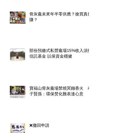
骨灰龕未來年半零供應？搶買真係
賺？
部份預繳式私營龕場15%收入須撥
信託基金 以保資金穩健
寶福山骨灰龕場禁燒冥鏹香火 孝
子賢孫：環保焚化難表達心意
❌撤回申請