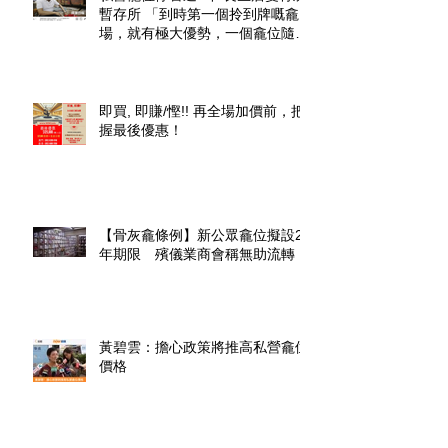
暫存所 「到時第一個拎到牌嘅龕
場，就有極大優勢，一個龕位隨時
升價幾倍」
即買, 即賺/慳!! 再全場加價前，把
握最後優惠！
【骨灰龕條例】新公眾龕位擬設20
年期限 殯儀業商會稱無助流轉
黃碧雲：擔心政策將推高私營龕位
價格