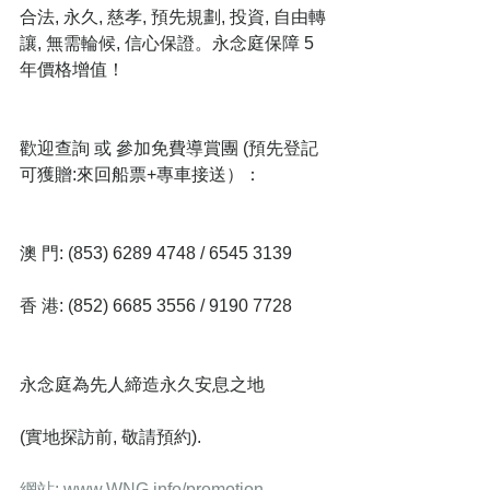
合法, 永久, 慈孝, 預先規劃, 投資, 自由轉
讓, 無需輪候, 信心保證。永念庭保障 5 
年價格增值！
歡迎查詢 或 參加免費導賞團 (預先登記
可獲贈:來回船票+專車接送）：
澳 門: (853) 6289 4748 / 6545 3139
香 港: (852) 6685 3556 / 9190 7728
永念庭為先人締造永久安息之地 
(實地探訪前, 敬請預約).
網站: www.WNG.info/promotion