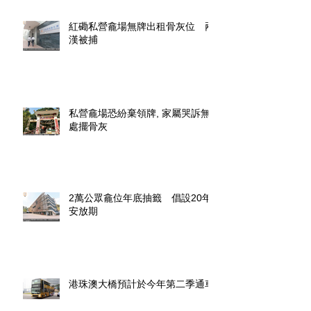
紅磡私營龕場無牌出租骨灰位 兩
漢被捕
私營龕場恐紛棄領牌, 家屬哭訴無
處擺骨灰
2萬公眾龕位年底抽籤 倡設20年
安放期
港珠澳大橋預計於今年第二季通車