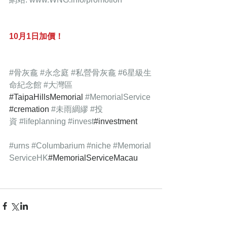
10月1日加價！
#骨灰龕
#永念庭
#私營骨灰龕
#6星級生
命紀念館
#大灣區
#TaipaHillsMemorial 
#MemorialService
#cremation 
#未雨綢繆
#投
資
#lifeplanning
#invest
#investment
#urns
#Columbarium
#niche
#Memorial
ServiceHK
#MemorialServiceMacau