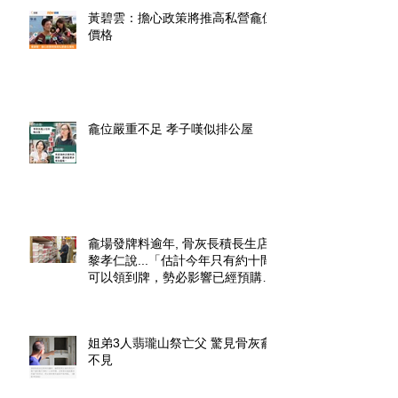
黃碧雲：擔心政策將推高私營龕位
價格
龕位嚴重不足 孝子嘆似排公屋
龕場發牌料逾年, 骨灰長積長生店.
黎孝仁說...「估計今年只有約十間
可以領到牌，勢必影響已經預購了
龕位的市民」.
姐弟3人翡瓏山祭亡父 驚見骨灰龕
不見