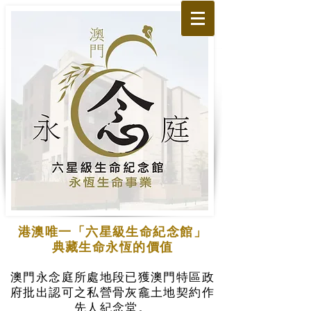
港澳唯一「六星級生命紀念館」
典藏生命永恆的價值
澳門永念庭所處地段已獲澳門特區政
府批出認可之私營骨灰龕土地契約作
先人紀念堂。