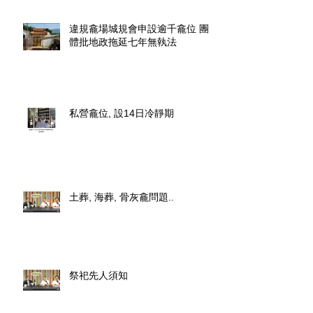
違規龕場城規會申設逾千龕位 團
體批地政拖延七年無執法
私營龕位, 設14日冷靜期
土葬, 海葬, 骨灰龕問題..
祭祀先人須知