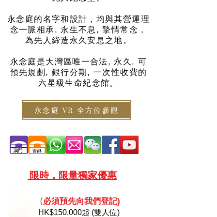
永念庭的名字和設計，均與其營運理
念一脈相承, 永生不息, 摯情常念，
為先人締造永久安息之地。
永念庭是大灣區唯一合法, 永久, 可
預先規劃, 銀行分期, 一次性收費的
六星級生命紀念館。
永念庭 VR 全方位參觀
限
時，限量
獨家優惠
必須預
先向
我們登記)
(
HK
$150,000起 (雙人位)