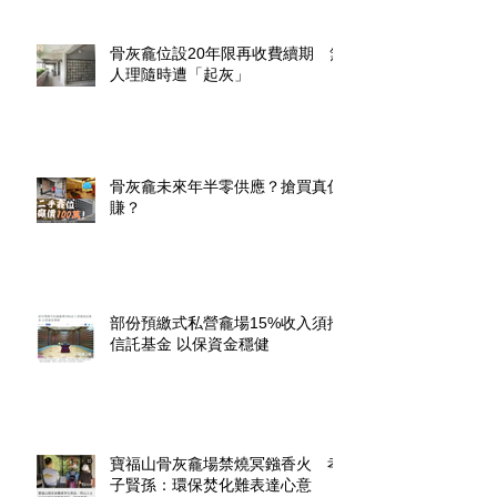
骨灰龕位設20年限再收費續期 無
人理隨時遭「起灰」
骨灰龕未來年半零供應？搶買真係
賺？
部份預繳式私營龕場15%收入須撥
信託基金 以保資金穩健
寶福山骨灰龕場禁燒冥鏹香火 孝
子賢孫：環保焚化難表達心意