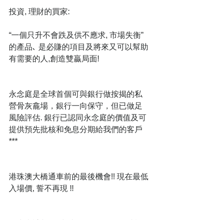
投資, 理財的買家: 
“一個只升不會跌及供不應求, 市場失衡”
的產品､ 是必賺的項目及將來又可以幫助
有需要的人,創造雙贏局面!
永念庭是全球首個可與銀行做按揭的私
營骨灰龕場，銀行一向保守，但已做足
風險評估. 銀行已認同永念庭的價值及可
提供預先批核和免息分期給我們的客戶
***
港珠澳大橋通車前的最後機會!! 現在最低
入場價, 誓不再現 !!