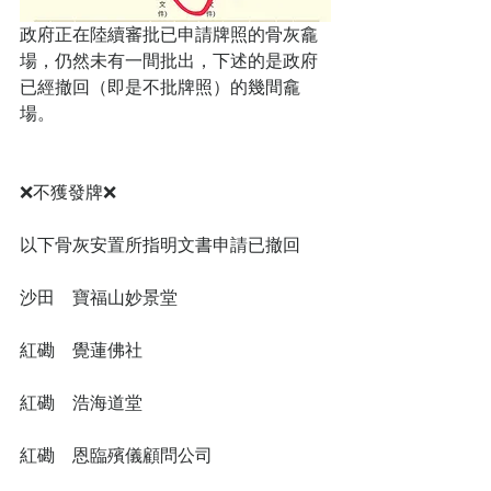
政府正在陸續審批已申請牌照的骨灰龕
場，仍然未有一間批出，下述的是政府
已經撤回（即是不批牌照）的幾間龕
場。
❌不獲發牌❌
以下骨灰安置所指明文書申請已撤回
沙田　寶福山妙景堂
紅磡　覺蓮佛社
紅磡　浩海道堂
紅磡　恩臨殯儀顧問公司