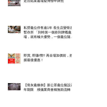
近百結業龕場疑博懵申牌照
私營龕位停售逾1年 長生店變骨灰
暫存所 「到時第一個拎到牌嘅龕
場，就有極大優勢，一個龕位隨時
升價幾倍」
即買, 即賺/慳!! 再全場加價前，把
握最後優惠！
【骨灰龕條例】新公眾龕位擬設20
年期限 殯儀業商會稱無助流轉