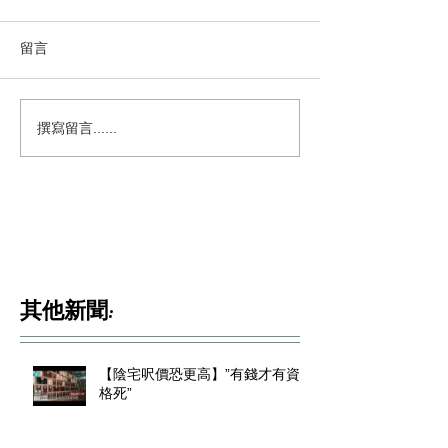
留言
撰寫留言......
其他新聞:
【陰宅呎價恐更高】”有錢才有資
格死”