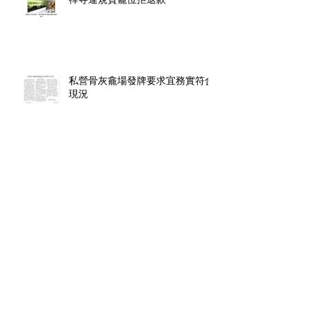
私營骨灰龕場發牌要求宜務實符合
現況
【龕場領牌】條例生效後骨灰可放
住宅上限10個
香港樓市高燒難降, 陰宅市場同樣
千金難求.