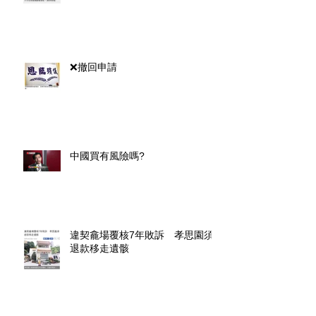
❌撤回申請
中國買有風險嗎?
違契龕場覆核7年敗訴 孝思園須
退款移走遺骸