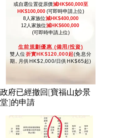
或自選位置從原價
減HK$60,000至
HK$100,000
(可即時申請上位)
8人家族位
減HK$400,000
12人家族位
減HK$600,000
(可即時申請上位)
生
前規劃優惠 (備用/投資)
雙人位
折實HK$120,000起
(
免
息分
期,
月供HK$2,000/日供HK$65起)
政府已經撤回[寶福山妙景
堂]的申請