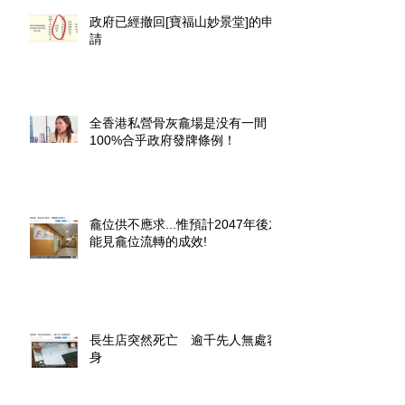
政府已經撤回[寶福山妙景堂]的申
請
全香港私營骨灰龕場是没有一間
100%合乎政府發牌條例！
龕位供不應求...惟預計2047年後才
能見龕位流轉的成效!
長生店突然死亡 逾千先人無處容
身