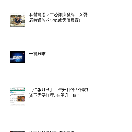
私營龕場明年恐難獲發牌....又憂慮
屆時獲牌的少數或天價買賣!
一龕難求
【信報月刊】廿年升廿倍!! 什麼投
資不需要打理, 在望升一倍?