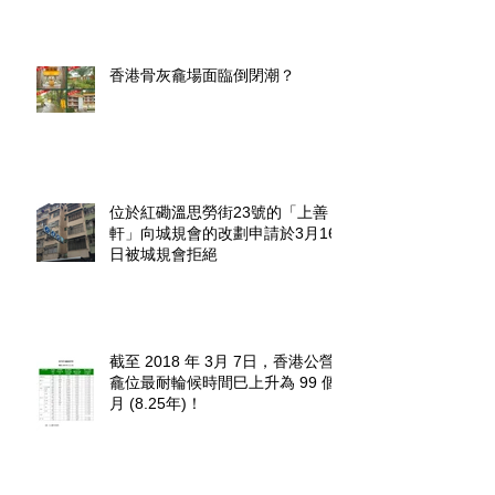
香港骨灰龕場面臨倒閉潮？
位於紅磡溫思勞街23號的「上善
軒」向城規會的改劃申請於3月16
日被城規會拒絕
截至 2018 年 3月 7日，香港公營
龕位最耐輪候時間巳上升為 99 個
月 (8.25年)！