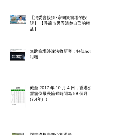
【消委會接獲7宗關於龕場的投
訴】 【呼籲市民弄清楚自己的權
益】
無牌龕場涉違法收新客：好似hotel
咁租
截至 2017 年 10 月 4 日，香港公
營龕位最長輪候時間為 89 個月
(7.4年) ！
禪寺違規賣龕位拒退款