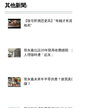
其他新聞:
【陰宅呎價恐更高】”有錢才有資
格死”
骨灰龕位設20年限再收費續期 無
人理隨時遭「起灰」
骨灰龕未來年半零供應？搶買真係
賺？