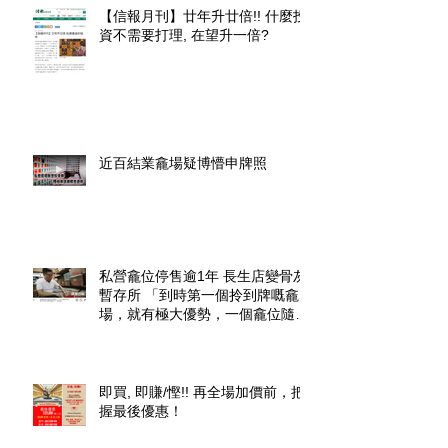
【信報月刊】廿年升廿倍!! 什麼投
資不需要打理, 在望升一倍?
近百結業龕場疑博懵申牌照
私營龕位停售逾1年 長生店變骨灰
暫存所 「到時第一個拎到牌嘅龕
場，就有極大優勢，一個龕位隨時
升價幾倍」
即買, 即賺/慳!! 再全場加價前，把
握最後優惠！