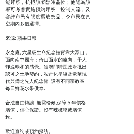
能拜祭，抗拒該署臨時龕位；他認為該
署可考慮實施預約拜祭，控制人流，及
容許市民有限度擺放祭品，令市民在真
空期內多個選擇。
來源: 蘋果日報
永念庭, 六星級生命紀念館背靠大潭山，
面向南中國海；倚山面水的座向，予人
靜逸暢和的感覺。獲澳門特區政府批出
認可之土地契約，私營化星級及豪華現
代兼備之先人紀念館. 設有不同宗教區. 
每日鮮花水果供奉.
合法自由轉讓, 無需輪候,保障 5 年價格
增值，信心保證。沒有辣椒稅或增值
稅。
歡迎查詢或預約探訪。