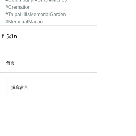
#Cremation
#TaipaHillsMemorialGarden
#MemorialMacau
留言
撰寫留言......