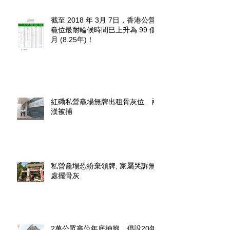
截至 2018 年 3月 7日，香港公營
龕位最耐輪候時間巳上升為 99 個
月 (8.25年)！
紅磡私營龕場無牌出租骨灰位 兩
漢被捕
私營龕場恐紛棄領牌, 家屬哭訴無
處擺骨灰
2萬公眾龕位年底抽籤 倡設20年