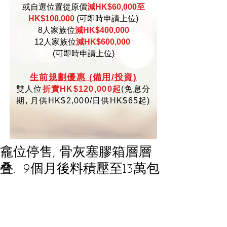
或自選位置從原價
減HK$60,000至
HK$100,000
(可即時申請上位)
8人家族位
減HK$400,000
12人家族位
減HK$600,000
(可即時申請上位)
生
前規劃優惠 (備用/投資)
雙人位
折實HK$120,000起
(
免
息分
期,
月供HK$2,000/日供HK$65起)
龕位停售, 骨灰塞膠箱層層
叠. 9個月後料積壓至13萬包