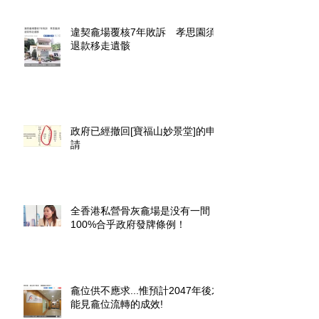
違契龕場覆核7年敗訴 孝思園須
退款移走遺骸
政府已經撤回[寶福山妙景堂]的申
請
全香港私營骨灰龕場是没有一間
100%合乎政府發牌條例！
龕位供不應求...惟預計2047年後才
能見龕位流轉的成效!