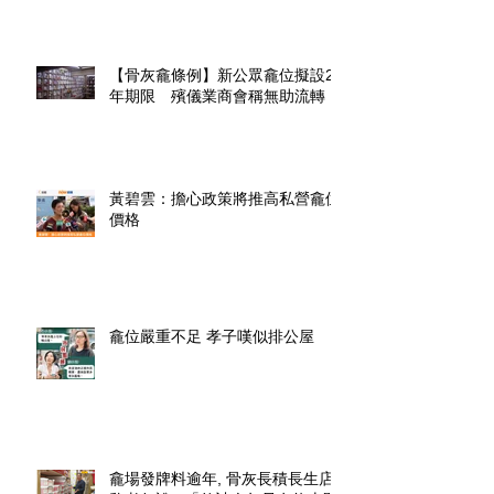
【骨灰龕條例】新公眾龕位擬設20
年期限 殯儀業商會稱無助流轉
黃碧雲：擔心政策將推高私營龕位
價格
龕位嚴重不足 孝子嘆似排公屋
龕場發牌料逾年, 骨灰長積長生店.