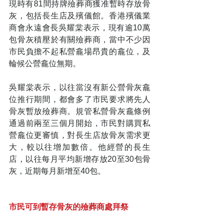
現時有81間持牌殮葬商獲准暫時存放骨
灰，包括長生店及殯儀館。香港殯儀業
商會永遠會長吳耀棠表示，現有逾10萬
包骨灰積壓於有關殮葬商，當中不少因
市民負擔不起私營龕場昂貴的龕位，及
輪候公營龕位無期。
吳耀棠表示，以往當沒有新公營骨灰龕
位推行期間，都會多了市民要求將先人
骨灰暫放殮葬商。規管私營骨灰龕條例
通過前兩至三個月開始，市民對購買私
營龕位更審慎，對長生店放骨灰需求更
大，較以往增加數倍。他經營的長生
店，以往每月平均新增存放20至30包骨
灰，近期每月新增至40包。
市民可到暫存骨灰的殮葬商處拜祭