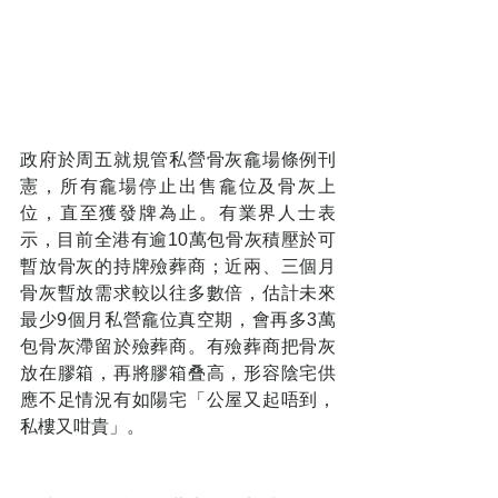
政府於周五就規管私營骨灰龕場條例刊
憲，所有龕場停止出售龕位及骨灰上
位，直至獲發牌為止。有業界人士表
示，目前全港有逾10萬包骨灰積壓於可
暫放骨灰的持牌殮葬商；近兩、三個月
骨灰暫放需求較以往多數倍，估計未來
最少9個月私營龕位真空期，會再多3萬
包骨灰滯留於殮葬商。有殮葬商把骨灰
放在膠箱，再將膠箱叠高，形容陰宅供
應不足情況有如陽宅「公屋又起唔到，
私樓又咁貴」。