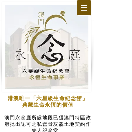
港澳唯一「六星級生命紀念館」
典藏生命永恆的價值
澳門永念庭所處地段已獲澳門特區政
府批出認可之私營骨灰龕土地契約作
先人紀念堂。