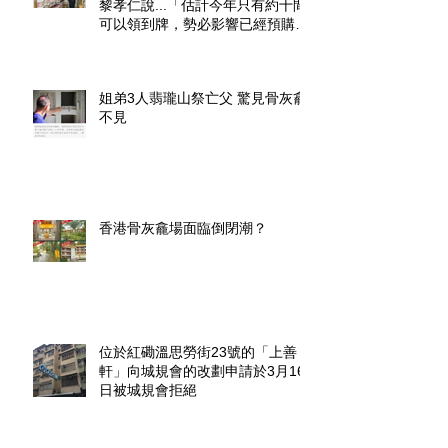
黎孝仁說...「估計今年只有約十間
可以領到牌，勢必影響已經預購了
龕位的市民」.
姐弟3人翡瓏山祭亡父 驚見骨灰龕
不見
香港骨灰龕場面臨倒閉潮？
位於紅磡溫思勞街23號的「上善
軒」向城規會的改劃申請於3月16
日被城規會拒絕