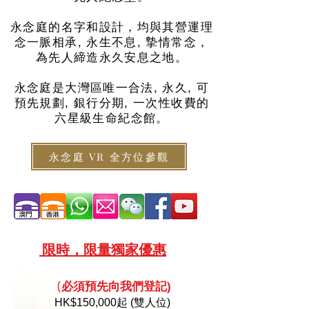
永念庭的名字和設計，均與其營運理
念一脈相承, 永生不息, 摯情常念，
為先人締造永久安息之地。
永念庭是大灣區唯一合法, 永久, 可
預先規劃, 銀行分期, 一次性收費的
六星級生命紀念館。
永念庭 VR 全方位參觀
限
時，限量
獨家優惠
必須預
先向
我們登記)
(
HK
$150,000起 (雙人位)