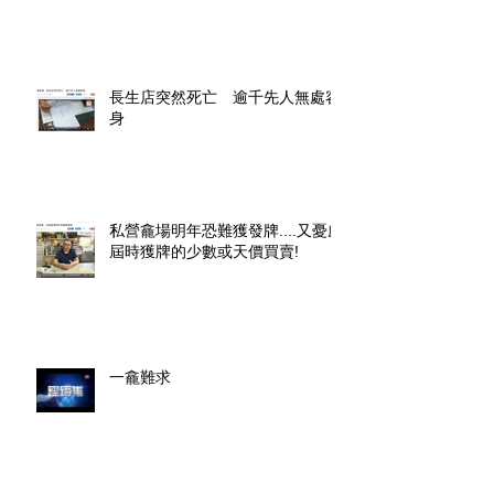
長生店突然死亡 逾千先人無處容
身
私營龕場明年恐難獲發牌....又憂慮
屆時獲牌的少數或天價買賣!
一龕難求