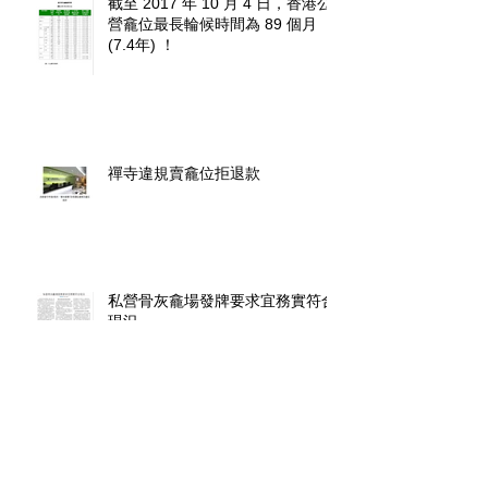
截至 2017 年 10 月 4 日，香港公
營龕位最長輪候時間為 89 個月
(7.4年) ！
禪寺違規賣龕位拒退款
私營骨灰龕場發牌要求宜務實符合
現況
【龕場領牌】條例生效後骨灰可放
住宅上限10個