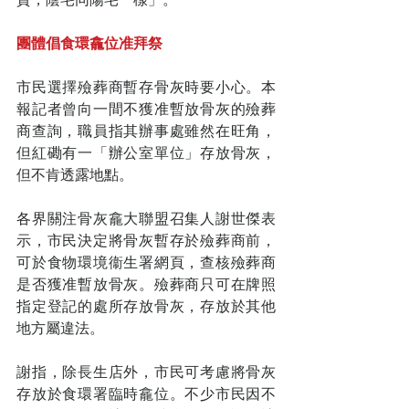
團體倡食環龕位准拜祭
市民選擇殮葬商暫存骨灰時要小心。本
報記者曾向一間不獲准暫放骨灰的殮葬
商查詢，職員指其辦事處雖然在旺角，
但紅磡有一「辦公室單位」存放骨灰，
但不肯透露地點。
各界關注骨灰龕大聯盟召集人謝世傑表
示，市民決定將骨灰暫存於殮葬商前，
可於食物環境衞生署網頁，查核殮葬商
是否獲准暫放骨灰。殮葬商只可在牌照
指定登記的處所存放骨灰，存放於其他
地方屬違法。
謝指，除長生店外，市民可考慮將骨灰
存放於食環署臨時龕位。不少市民因不