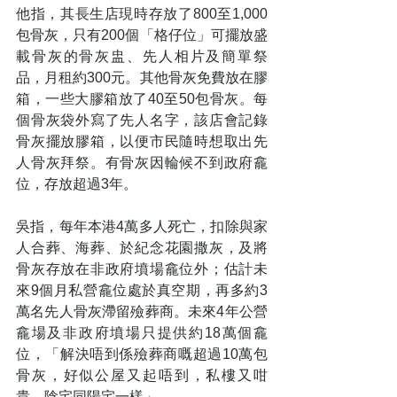
他指，其長生店現時存放了800至1,000
包骨灰，只有200個「格仔位」可擺放盛
載骨灰的骨灰盅、先人相片及簡單祭
品，月租約300元。其他骨灰免費放在膠
箱，一些大膠箱放了40至50包骨灰。每
個骨灰袋外寫了先人名字，該店會記錄
骨灰擺放膠箱，以便市民隨時想取出先
人骨灰拜祭。有骨灰因輪候不到政府龕
位，存放超過3年。
吳指，每年本港4萬多人死亡，扣除與家
人合葬、海葬、於紀念花園撒灰，及將
骨灰存放在非政府墳場龕位外；估計未
來9個月私營龕位處於真空期，再多約3
萬名先人骨灰滯留殮葬商。未來4年公營
龕場及非政府墳場只提供約18萬個龕
位，「解決唔到係殮葬商嘅超過10萬包
骨灰，好似公屋又起唔到，私樓又咁
貴，陰宅同陽宅一樣」。